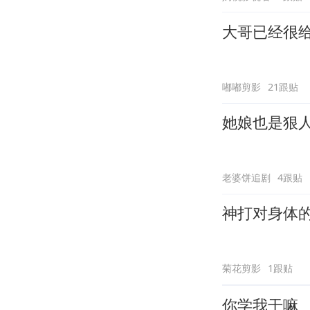
大哥已经很
嘟嘟剪影
21跟贴
她娘也是狠
老婆饼追剧
4跟贴
神打对身体
菊花剪影
1跟贴
你学我干嘛