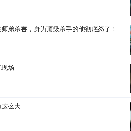
被师弟杀害，身为顶级杀手的他彻底怒了！
红现场
力这么大