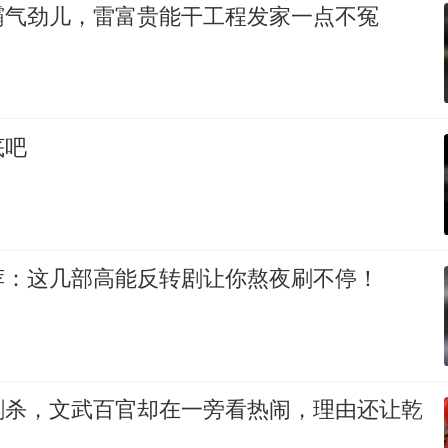
霸气劲儿，雷富贵能干工程发家一点不冤
底吧
荐：这几部高能反转剧让你熬夜刷不停！
刺杀，文武百官却在一旁看热闹，理由还让乾