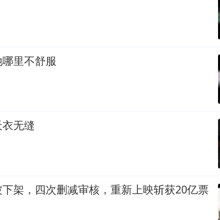
她哪里不舒服
天衣无缝
被下架，四次删减审核，重新上映斩获20亿票