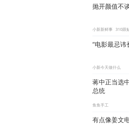
抛开颜值不谈
小新新鲜事
310跟
“电影最忌讳
小新今天做什么
蒋中正当选
总统
鱼鱼手工
有点像姜文