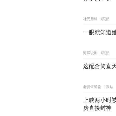
社死剪辑
1跟贴
一眼就知道
海洋说剧
1跟贴
这配合简直
老婆饼追剧
1跟贴
上映两小时
房直接封神