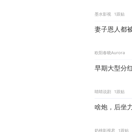
墨水影视
1跟贴
妻子恩人都
欧阳春晓Aurora
早期大型分
睛睛说剧
1跟贴
啥炮，后坐
奶桃影视君
1跟贴