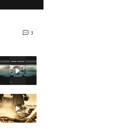
07:30
Enter
fullscreen
3