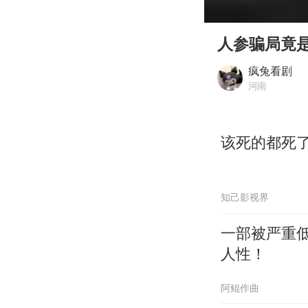
00:00
Play
人参骗局竟
疯兔看剧
河南
该死的都死
知己影视界
一部被严重
人性！
阿鲲作曲