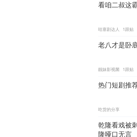
看咱二叔这
哇塞剧达人
1跟贴
老八才是卧
靓妹影视菌
1跟贴
热门短剧推
吃货的分享
乾隆看戏被
隆哑口无言