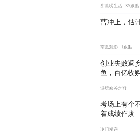
甜瓜唠生活
35跟贴
曹冲上，估
南瓜观影
1跟贴
创业失败返
鱼，百亿收
游玩峡谷之巅
考场上有个
着成绩作废
冷门精选