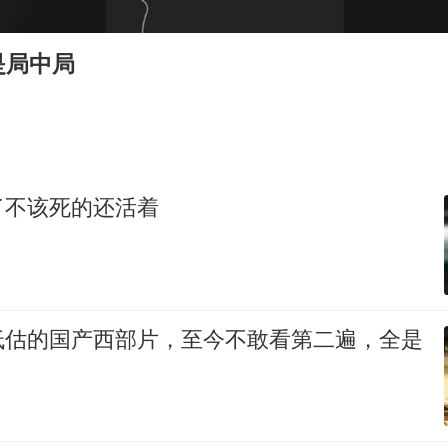
国防部：中国军队坚决反制任何闹海挑衅图谋
是局中局
欧阳娜娜窦靖童好搭
“新疆阿勒泰八月能滑雪”不实
日本试射“战斧”导弹，国防部回应
胡彦斌韩磊 谁帮谁
了不该死的还活着
夯实基础开新局
低估的国产西部片，至今不敢看第二遍，全是