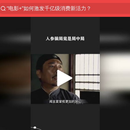
“电影+”如何激发千亿级消费新活力？
沙特土耳其巴基斯坦签署共同防务协议
台风白海豚实时路径
全球首个长时储能一体化产业园量产
U17国足点球大战淘汰河床晋级决赛
四川宜宾市高县4.9级地震致1人死亡
中巨芯：上半年归母净利润1405.77万元
名创优品回应女子吐槽内裤质量差
“今天得有40℃了吧 为啥还不预警”
中国女篮70-67险胜尼日利亚女篮
秋天的第一杯奶茶到底有多火
东航：国内客票提前14天免费退改