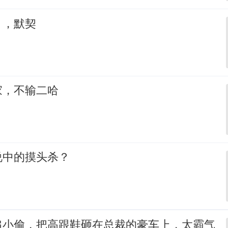
，，默契
家，不输二哈
说中的摸头杀？
追小偷，把高跟鞋砸在总裁的豪车上，太霸气