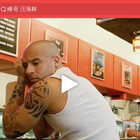
峰哥 汪海林
解锁各地夏日限定体验
西湖突现狂风暴雨 游客瞬间被浇透
河南重大刑事案嫌疑人落网
马克·艾伦退出斯诺克中国公开赛
视频丨中国东方电气集团原党组副书记、董事宋致远
金饰克价一夜涨回1300元
梁家辉：到内地拍戏不是北上是回归
白海豚将正面袭击贯穿浙江
酒店回应车内过夜被收150元
牛津大学一纸声明甩不了锅