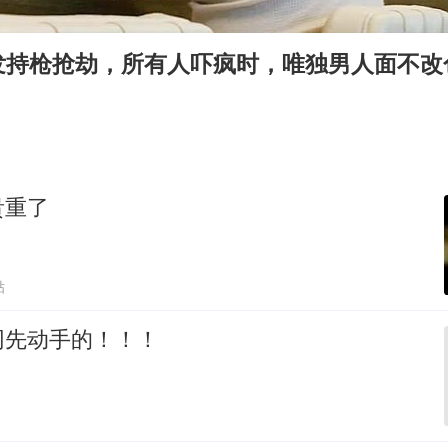
新疆景区自驾服务费改为按车收费
香港宏福苑火灾或由烟头引起
发持枪抢劫，所有人吓疯时，唯独男人面不改
浙江台州《告全体市民书》
西贝创始人贾国龙押注鲜羊赛道
“不怕六爷挂得多 就怕六爷挂一颗”
董璇小酒窝朵朵为佟丽娅庆生
贵重了
36岁男演员成景区NPC后人气爆棚
人民的健康、体质、幸福一脉相承
贴
网先动手的！！！