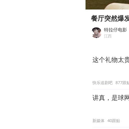
00:00
Play
餐厅突然爆
特拉仔电影
江西
这个礼物太
快乐追剧吧
877跟
讲真，是球
新媒体
40跟贴