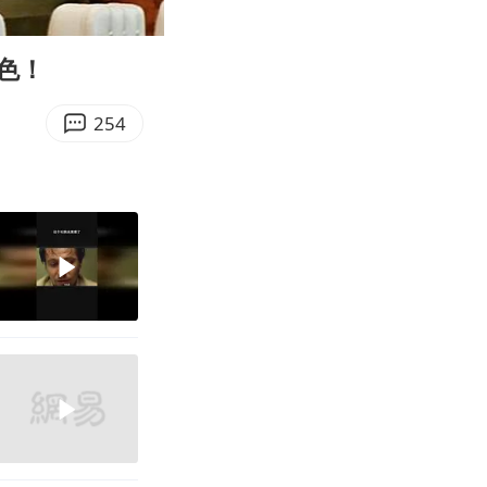
01:28
Enter
fullscreen
色！
254