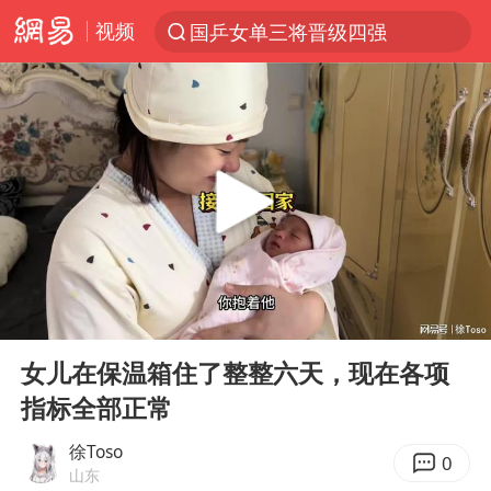
视频
国乒女单三将晋级四强
光影经济撬动暑期消费新蓝海
马克·艾伦退出斯诺克中国公开赛
微信又有新功能，你可以“撤回”你的撤回了！
新疆优化调整景区内自驾服务费
上四休三，但降薪1000元，你接受吗？
情侣平潭拍日出坠崖1死1伤
00:00
08:49
央视新主播李秋莹孙亚鹏亮相
Play
Ent
full
黄金牛市回来了吗
女儿在保温箱住了整整六天，现在各项
指标全部正常
杭州全市有序停课
商场现钱学森巨幅海报 负责人回应
徐Toso
0
山东