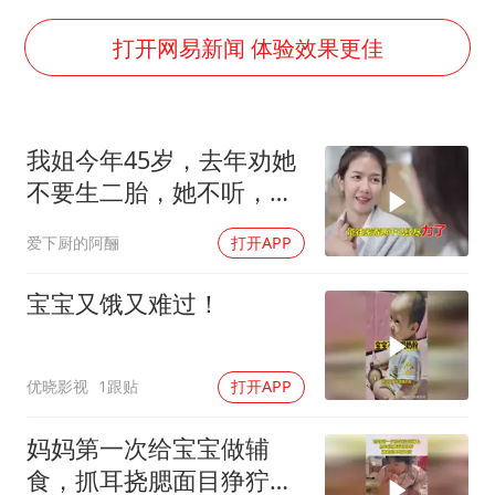
36岁男演员成景区NPC后人气爆棚
全民健身事业高质量发展
打开网易新闻 体验效果更佳
台当局重金为“台独”织“皇帝新衣”
几元成本的AI广告导致千万市值蒸发
我姐今年45岁，去年劝她
老挝国会主席赛宋蓬逝世
不要生二胎，她不听，谁
白海豚将正面袭击贯穿浙江
知去年怀上了，
爱下厨的阿酾
打开APP
酒店回应车内过夜被收150元
乐享全民健身 共筑健康中国
宝宝又饿又难过！
优晓影视
1跟贴
打开APP
妈妈第一次给宝宝做辅
食，抓耳挠腮面目狰狞，