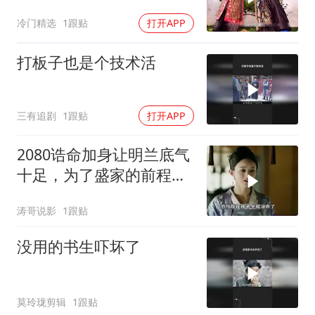
冷门精选
1跟贴
打开APP
打板子也是个技术活
三有追剧
1跟贴
打开APP
2080诰命加身让明兰底气
十足，为了盛家的前程盛
纮只能听女儿的话
涛哥说影
1跟贴
没用的书生吓坏了
莫玲珑剪辑
1跟贴