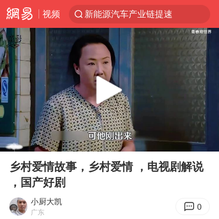
视频
新能源汽车产业链提速
费大厨不再自称“大王”
APEC峰会倒计时100天
众星发文悼念秦焰
“还不如不放假”
独闯南太行失联女子遗体已找到
辽宁28名务农人员中暑死亡？官方辟谣
00:00
03:12
SK海力士回应“或出售重庆工厂”传闻
Play
Ent
full
白海豚突然大拐弯 走出罕见路线
乡村爱情故事，乡村爱情 ，电视剧解说
，国产好剧
钟睒睒：必须限制电商平台权力
大连一起飞航班因乘客可乐爆瓶折返
小厨大凯
0
广东