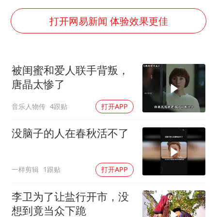
血指纹匹配成功，20年悬案告破！凶手被执行死刑
医疗垃圾做手机壳 这也是谋财害命
打开网易新闻 体验效果更佳
经销商证实雪佛兰暂停在华新车销售
武契奇：欧洲已处于大战边缘
被闺蜜和爱人联手背叛，
7月CPI同比上涨0.5% 经济内生增长动力持续增强
唐晶太惨了
无锡降雨量冲至全国第一
音乐人物传
4跟贴
打开APP
下党之路
没脑子的人在春秋活不了
一样剪辑
1跟贴
打开APP
李卫为了让盐行开市，没
想到竟当众下跪