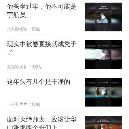
他爸坐过牢，他不可能是
宇航员
八方影视咖
1跟贴
现实中被卷直接就成秃子
了
亮亮影视君
14跟贴
这年头有几个是干净的
一起看片片
1跟贴
面对灭绝师太，应该让华
山派那两个哥们上