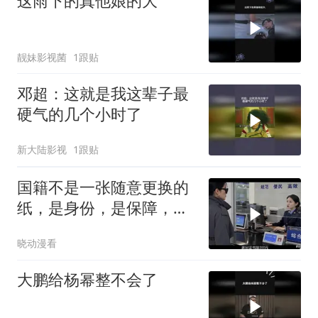
这雨下的真他娘的大
靓妹影视菌
1跟贴
邓超：这就是我这辈子最
硬气的几个小时了
新大陆影视
1跟贴
国籍不是一张随意更换的
纸，是身份，是保障，是
归属！
晓动漫看
大鹏给杨幂整不会了