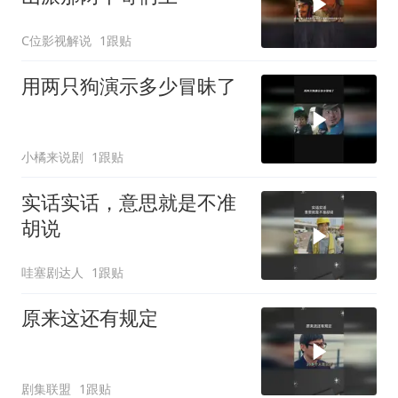
C位影视解说
1跟贴
用两只狗演示多少冒昧了
小橘来说剧
1跟贴
实话实话，意思就是不准
胡说
哇塞剧达人
1跟贴
原来这还有规定
剧集联盟
1跟贴