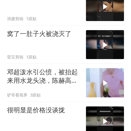
浪嫂剪辑
1跟贴
窝了一肚子火被浇灭了
莹宝剪辑
1跟贴
邓超泼水引公愤，被抬起
来用水龙头浇，陈赫高兴
坏了丨哈哈哈哈
驴哥看视界
3跟贴
很明显是价格没谈拢