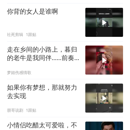
你背的女人是谁啊
社死剪辑
1跟贴
走在乡间的小路上，暮归
的老牛是我同伴……前奏
一响拾起多少人的回忆
梦姐伤感情歌
如果你有梦想，那就努力
去实现
朋哥说剧
1跟贴
小情侣吃醋太可爱啦，不