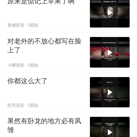
原来是惦记上苹果了啊
青烟影剪
1跟贴
对老外的不放心都写在脸
上了
小椰剪影
1跟贴
你都这么大了
肚兜追影
1跟贴
果然有卧龙的地方必有凤
雏