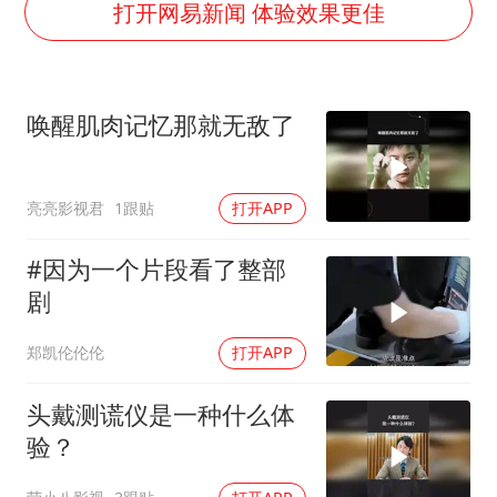
湖北启动重大气象灾害三级应急响应
打开网易新闻 体验效果更佳
白海豚路径图
周星驰妈妈现身香港首映礼
唤醒肌肉记忆那就无敌了
56岁刘奕君跟13岁女儿合跳
大疆错失宇树
亮亮影视君
1跟贴
打开APP
从科技创新看开局起步的时与势
#因为一个片段看了整部
剧
郑凯伦伦伦
打开APP
头戴测谎仪是一种什么体
验？