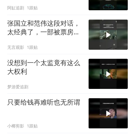
阿缸追剧
1跟贴
张国立和范伟这段对话，
太经典了，一部被票房低
估的好电影
无言观影
1跟贴
没想到一个太监竟有这么
大权利
梦游爱追剧
只要给钱再难听也无所谓
小椰剪影
1跟贴