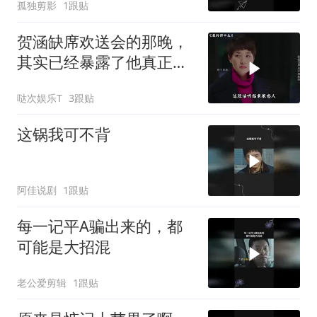
孤独剪影
1跟贴
贺涵缺席欢送会的那晚，
其实已经暴露了他真正爱
的人
哒次娱乐T
3跟贴
这锅我可不背
阿佳说剧
1跟贴
每一记平A骗出来的，都
可能是大招混
老公爱剪辑
1跟贴