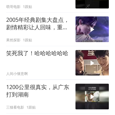
萌哥电影
1跟贴
2005年经典剧集大盘点，
剧情精彩让人回味，重温
昔日神剧魅力
果然探影
1跟贴
笑死我了！哈哈哈哈哈哈
人间小惬意啊
1200公里很真实，从广东
打到湖南
三猫看电影
1跟贴