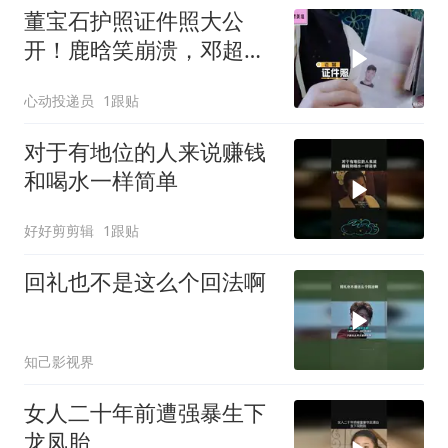
董宝石护照证件照大公
开！鹿晗笑崩溃，邓超：
真成“老舅”样了
心动投递员
1跟贴
对于有地位的人来说赚钱
和喝水一样简单
好好剪剪辑
1跟贴
回礼也不是这么个回法啊
知己影视界
女人二十年前遭强暴生下
龙凤胎