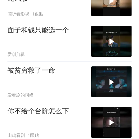
倾听看影视
1跟贴
面子和钱只能选一个
爱创剪辑
被贫穷救了一命
爱看剧的阿峰
你不给个台阶怎么下
山鸡看剧
1跟贴