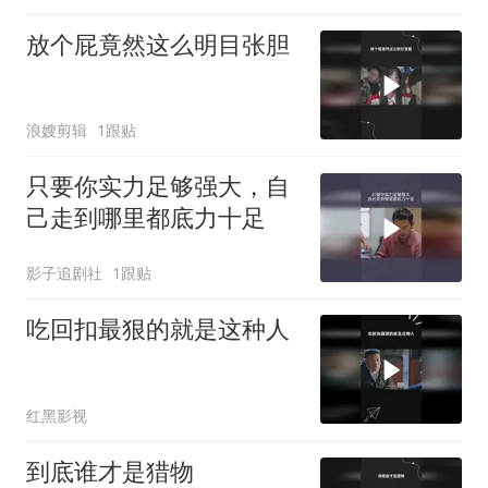
放个屁竟然这么明目张胆
浪嫂剪辑
1跟贴
只要你实力足够强大，自
己走到哪里都底力十足
影子追剧社
1跟贴
吃回扣最狠的就是这种人
红黑影视
到底谁才是猎物