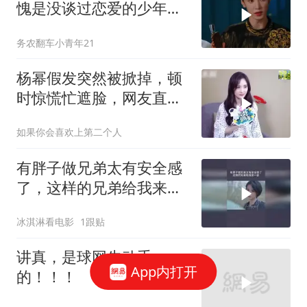
愧是没谈过恋爱的少年天
子
务农翻车小青年21
杨幂假发突然被掀掉，顿
时惊慌忙遮脸，网友直
言：发际线刷新了
如果你会喜欢上第二个人
有胖子做兄弟太有安全感
了，这样的兄弟给我来一
沓
冰淇淋看电影
1跟贴
讲真，是球网先动手
App内打开
的！！！