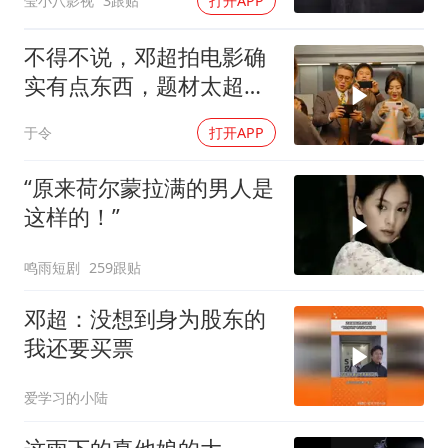
莹小八影视
3跟贴
打开APP
不得不说，邓超拍电影确
实有点东西，题材太超前
了，越看越起劲
于令
打开APP
“原来荷尔蒙拉满的男人是
这样的！”
鸣雨短剧
259跟贴
邓超：没想到身为股东的
我还要买票
爱学习的小陆