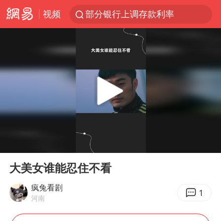
视频
部分银行上调存款利率
小沈阳加盟《披荆斩棘》
新疆生产建设兵团生态环境局原局长被查
朱一龙的鼻子怎么了
上海暴雨已致多处积水
三预警齐发 11个省份有大到暴雨
上海地铁4条线路全线停运
00:00
00:24
上海鼓励居家办公
Play
Ent
full
4.2平卫生间补漏注胶花1.55万
大美女谁能忍住不看
国乒连续两站无缘冠军
疯兔看剧
1
河南
5万小车卖不动 微型代步车集体遇冷