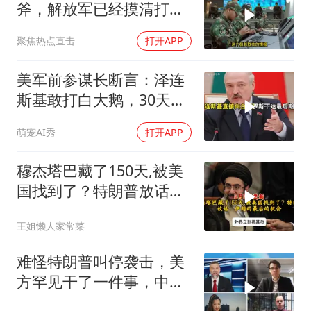
斧，解放军已经摸清打
法，海空一体联手接下
聚焦热点直击
打开APP
美军前参谋长断言：泽连
斯基敢打白大鹅，30天内
大乌必投降
萌宠AI秀
打开APP
穆杰塔巴藏了150天,被美
国找到了？特朗普放话：
伊朗的最后的机会
王姐懒人家常菜
难怪特朗普叫停袭击，美
方罕见干了一件事，中方
智库预测有事发生