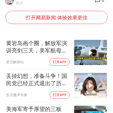
欧阳娜娜窦靖童好搭
0
四川
中国女篮70-67险胜尼日利亚女篮
打开网易新闻 体验效果更佳
国防部：坚决反制任何闹海挑衅图谋
“新疆阿勒泰八月能滑雪”不实
日本试射“战斧”导弹，国防部回应
黄岩岛画个圈，解放军演
胡彦斌韩磊 谁帮谁
训亮剑三天，美军航母从
南海跑了
夯实基础开新局
星空解密站
打开APP
丢掉幻想，准备斗争！国
民党已经正式退出了历史
舞台的主角席位！
生活魔术专家
打开APP
美海军寄予厚望的三板