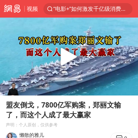
视频
“电影+”如何激发千亿级消费新活力？
泉州市委书记张毅恭被查
沙特土耳其巴基斯坦签署共同防务协议
河南将重点打击十类新型黑恶犯罪
老中医：立秋后养心是关键
中医教你一招提升气血
U17国足三连胜晋级明日之星半决赛
00:00
08:04
四川宜宾市高县4.9级地震致1人死亡
Play
Ent
full
全球首个长时储能一体化产业园量产
盟友倒戈，7800亿军购案，郑丽文输
了，而这个人成了最大赢家
中巨芯：上半年归母净利润1405.77万元
声明：个人原创，仅供参考
“今天得有40℃了吧 为啥还不预警”
懒散的雅儿