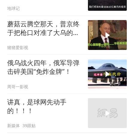
亿！
地球记
蘑菇云腾空那天，普京终
于把枪口对准了大乌的军
火库
猪猪爱影视
俄乌战火四年，俄军导弹
击碎美国“免炸金牌”！
周哥一影视
讲真，是球网先动手
的！！！
新媒体
39跟贴