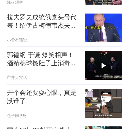
烽火观察
拉夫罗夫成统俄党头号代
表！绍伊古梅德韦杰夫双
双出局，普京这步棋你看
小雪有话说
懂了吗
郭德纲 于谦 爆笑相声！
酒精棉球擦肚子上消毒，
拿云南白药擦刀，是不是
市井大实话
擦反了？
开个会还要耍心眼，真是
没谁了
包子同学呀