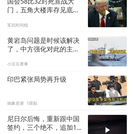
国会58比32封死宣战大
门，五角大楼库存见底，
特朗普叫停打伊朗那晚发
军武时间线
生了什么
黄岩岛问题是时候该解决
了，中方强化对此的主权
管控，一起来听听
小豆豆赛事
印巴紧张局势再升级
抽象老谢
1跟贴
尼日尔后悔，重新跟中国
签约，三个绝不，追加10