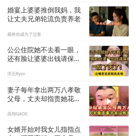
婚宴上婆婆推倒我妈，我
让丈夫兄弟轮流负责养老
最终你成为了过客
公公住院她不去看一眼，
还有脸让婆婆出钱请保
姆，反了天了！
浑元Rysn
妻子每年拿出两万八孝敬
父母，丈夫却指责她花钱
大手大脚
高翔GAOX
女婿开始对我女儿指指点