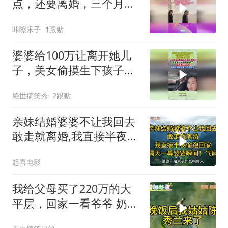
点，还要离婚，三个月后
泪如雨下
咔嚓乐子
1跟贴
婆婆给100万让离开她儿
子，美女偷摸生下孩子，
才知婆家一无所有
绝世搞笑秀
2跟贴
亲妹结婚婆婆不让我回去
敢走就离婚,我直接半夜
回,隔天婆婆气疯
起喜电影
我给父母买了220万的大
平层，回家一看爷爷 奶奶
住了主卧