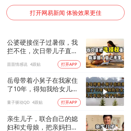
几元成本的AI广告导致千万市值蒸发
老挝国会主席赛宋蓬逝世
打开网易新闻 体验效果更佳
购飞机票7分钟后退票被扣2022元
郑丽文：台湾从来没有“独立”过
公婆硬接侄子过暑假，我
泰国初中生饮弹自尽前开了26枪
拦不住，次日带儿子直飞
夏日经济乘“热”而上 消费市场向“新”而行
普吉岛，婆婆傻眼
苗苗情感说
4跟贴
打开APP
乐享全民健身 共筑健康中国
岳母带着小舅子在我家住
了10年，得知我给女儿买
车后，小舅子突
量子驱动QD
4跟贴
打开APP
亲生儿子，联合自己的媳
妇和丈母娘，把亲妈扫地