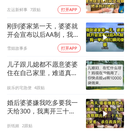
出门！
左运新鲜事
7跟贴
打开APP
刚到婆家第一天，婆婆就
开会宣布以后AA制，我一
举动他们瞬间傻眼！
雪姐故事多
打开APP
儿子跟儿媳都不愿意婆婆
住在自己家里，难道真是
儿子儿媳不孝
娱乐的宅急便
4跟贴
婚后婆婆嫌我吃多要我一
天给300，我离开三十
天，老公哭：救我妈
折纸姬
2跟贴