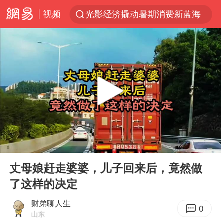
视频
光影经济撬动暑期消费新蓝海
白海豚将正面袭击贯穿浙江
杭州全市有序停课
黄金牛市回来了吗
酒店花洒现排泄物住客索赔遭拒
情侣平潭拍日出坠崖1死1伤
新疆优化调整景区内自驾服务费
00:00
04:24
央视新主播李秋莹孙亚鹏亮相
Play
Ent
full
上四休三，但降薪1000元，你接受吗？
丈母娘赶走婆婆，儿子回来后，竟然做
了这样的决定
台当局重金为“台独”织“皇帝新衣”
商场现钱学森巨幅海报 负责人回应
财弟聊人生
0
山东