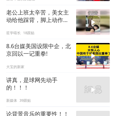
老公上班太辛苦，美女主
动给他踩背，脚上动作太
熟练！
笙学嘻长
18跟贴
8.6台媒美国设限中企，北
京回以一记重拳!
大宝的新家
讲真，是球网先动手
的！！！
新媒体
39跟贴
论背景音乐的重要性！！