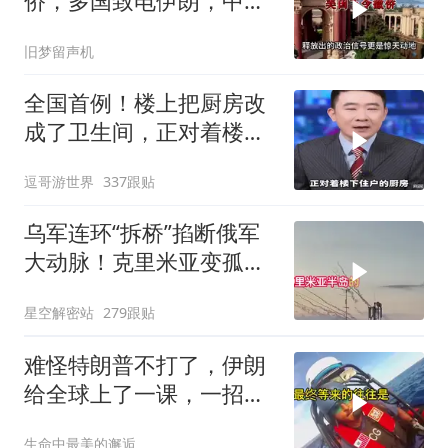
侨，多国致电伊朗，中国
两大判断全部成真
旧梦留声机
全国首例！楼上把厨房改
成了卫生间，正对着楼下
的厨房。你怎么
逗哥游世界
337跟贴
乌军连环“拆桥”掐断俄军
大动脉！克里米亚变孤
岛，黑海舰队被迫“搬
星空解密站
279跟贴
家”？
难怪特朗普不打了，伊朗
给全球上了一课，一招吃
定美国，迎来转折
生命中最美的邂逅