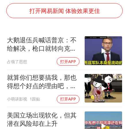
老中医：立秋后养心是关键
打开网易新闻 体验效果更佳
“中国蔬菜之乡”最高温达41.8℃
福建省泉州市委书记张毅恭接受纪律审查和监察调查
老人离世案亲属质疑记录仪
大鹅退伍兵喊话普京：不
中医教你一招提升气血
给解决，枪口就转向克里
我国外贸延续良好增长态势
姆林宫！
占领了思想
打开APP
欧阳娜娜窦靖童好搭
就算你们想要搞我，那也
夯实基础开新局
得想个好点的理由吧，这
这...他不成立啊
小萌讲影视
1跟贴
打开APP
美国立场出现软化，但其
潜在风险却在上升