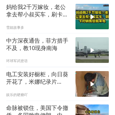
妈给我2千万嫁妆，老公
拿去帮小叔买车，刷卡时
销售给我来电！
雪姐故事多
中方深夜通告，菲方措手
不及，教10现身南海
环球军武密语
电工安装好橱柜，向日葵
开花了，米娜纪录片
3517（加）
娱乐的硬糖吖
命脉被锁住，美国下令撤