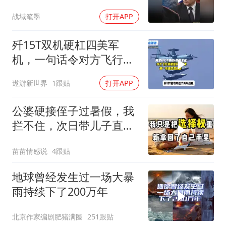
终于走向尾声？
战域笔墨
打开APP
歼15T双机硬杠四美军
机，一句话令对方飞行员
无言以对
遨游新世界
1跟贴
打开APP
公婆硬接侄子过暑假，我
拦不住，次日带儿子直飞
普吉岛，婆婆傻眼
苗苗情感说
4跟贴
地球曾经发生过一场大暴
雨持续下了200万年
北京作家编剧肥猪满圈
251跟贴