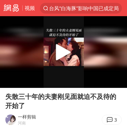
视频
台风“白海豚”影响中国已成定局
聚“绿”成势，结构转型活力足
印度暴发金迪普拉病毒
41岁女子为鼓励女儿考上985研究生
郑国霖回应去景区上班被保安拦下
24小时不关空调 电费反而更低？
陕西柞水突发泥石流致1死2失联
00:00
00:33
“梅姨”已是老年人 死刑或适用受限
Play
Ent
full
“事业单位招聘不是人情买卖”
失散三十年的夫妻刚见面就迫不及待的
开始了
杭州一小区17楼玻璃幕墙爆裂
南大数院院长疑辞职信里写不想干了
一样剪辑
3
河南