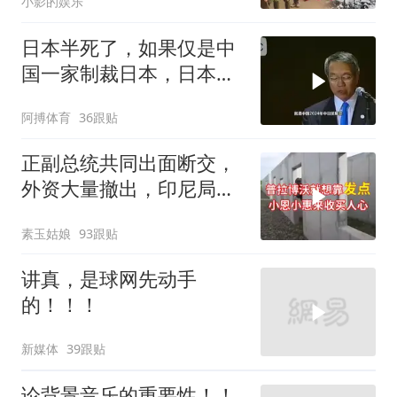
小影的娱乐
日本半死了，如果仅是中
国一家制裁日本，日本可
能还剩一口气
阿搏体育
36跟贴
正副总统共同出面断交，
外资大量撤出，印尼局势
失控
素玉姑娘
93跟贴
讲真，是球网先动手
的！！！
新媒体
39跟贴
论背景音乐的重要性！！