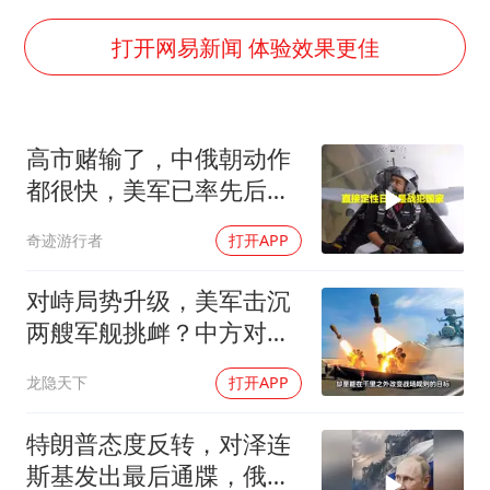
美国退回1000亿美元关税
李亚鹏向地铁吐血女孩捐99999元
打开网易新闻 体验效果更佳
杨某某拒服兵役 不得录用为公务员
新华社权威快报|我国编制完成新版全月地质图
高市赌输了，中俄朝动作
知识产权强国建设驶入“快车道”
都很快，美军已率先后撤.
要给全体职工“应休尽休”的底气
局势变成3对1
奇迹游行者
打开APP
曝张一鸣下死命令：不依赖AI蒸馏技术
中国经济展现强大韧性和活力
对峙局势升级，美军击沉
两艘军舰挑衅？中方对美
亮出“杀手锏”
龙隐天下
打开APP
特朗普态度反转，对泽连
斯基发出最后通牒，俄乌