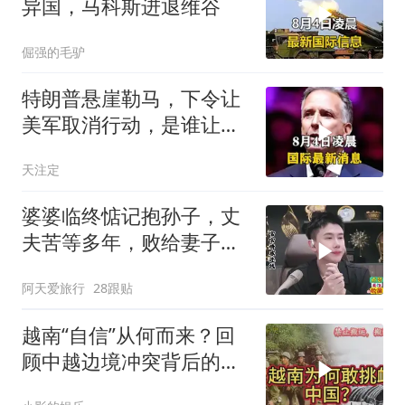
异国，马科斯进退维谷
倔强的毛驴
特朗普悬崖勒马，下令让
美军取消行动，是谁让他
突然改变主意？
天注定
婆婆临终惦记抱孙子，丈
夫苦等多年，败给妻子的
隐瞒，官官怒怼！
阿天爱旅行
28跟贴
越南“自信”从何而来？回
顾中越边境冲突背后的故
事