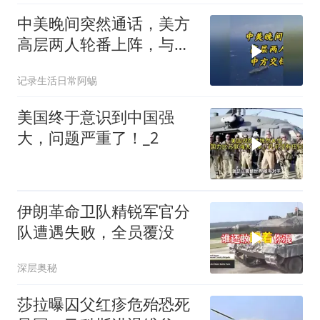
中美晚间突然通话，美方
高层两人轮番上阵，与中
方交锋一个多小时
记录生活日常阿蜴
美国终于意识到中国强
大，问题严重了！_2
伊朗革命卫队精锐军官分
队遭遇失败，全员覆没
深层奥秘
莎拉曝囚父红疹危殆恐死