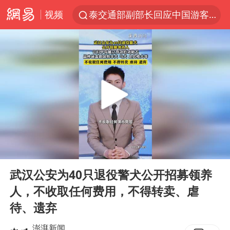
视频
泰交通部副部长回应中国游客遭歧视
Meta被判支付5.67亿美元
1岁宝宝碰坏纸巾盒 宝妈被索赔924元
男子结婚8年3个女儿均非亲生
中信证券：预计铜板块将迎来共振上涨
台风白海豚逼近 暴雨大暴雨来袭
“空调24小时开着更省电”不实
00:00
00:26
公司“上四休三”但要降薪1000元
Play
Ent
full
47岁妈妈突然产女 26岁女儿：很震惊
武汉公安为40只退役警犬公开招募领养
人，不收取任何费用，不得转卖、虐
OpenAI为免费用户升级GPT-5.6 Luna
待、遗弃
“中国蔬菜之乡”最高温达41.8℃
澎湃新闻