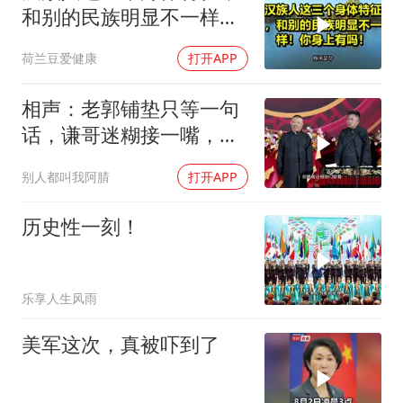
和别的民族明显不一样！
你身上有吗！
荷兰豆爱健康
打开APP
相声：老郭铺垫只等一句
话，谦哥迷糊接一嘴，包
袱瞬间完成升华
别人都叫我阿腈
打开APP
历史性一刻！
乐享人生风雨
美军这次，真被吓到了