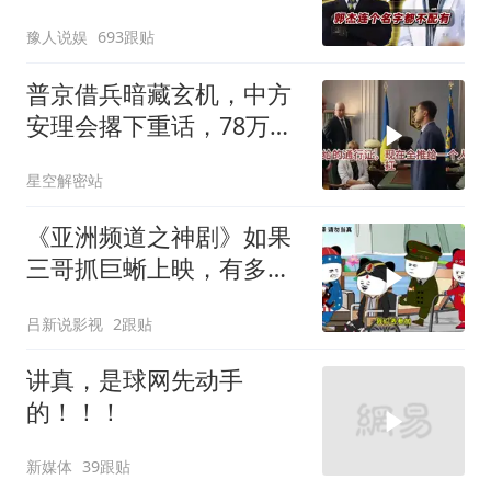
宁！
豫人说娱
693跟贴
普京借兵暗藏玄机，中方
安理会撂下重话，78万件
武器去向成谜
星空解密站
《亚洲频道之神剧》如果
三哥抓巨蜥上映，有多少
人去看呢？
吕新说影视
2跟贴
讲真，是球网先动手
的！！！
新媒体
39跟贴