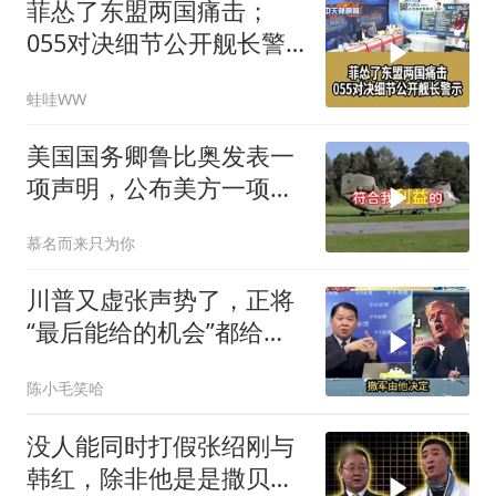
菲怂了东盟两国痛击；
055对决细节公开舰长警
示｜帅化民.孙大千.谢寒
蛙哇WW
冰｜辣晚报20260805
美国国务卿鲁比奥发表一
项声明，公布美方一项重
要决定
慕名而来只为你
川普又虚张声势了，正将
“最后能给的机会”都给伊
朗！台媒点评
陈小毛笑哈
没人能同时打假张绍刚与
韩红，除非他是是撒贝