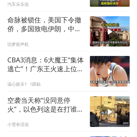
汽车乐乐说
命脉被锁住，美国下令撤
侨，多国致电伊朗，中国
两大判断全部成真
旧梦留声机
CBA3消息：6大魔王“集体
逃亡”！广东王火速上位，
王牌锋线回归
温心娱乐1
1跟贴
空袭当天称“没同意停
火”，以色列这是在打谁的
脸
小雪有话说