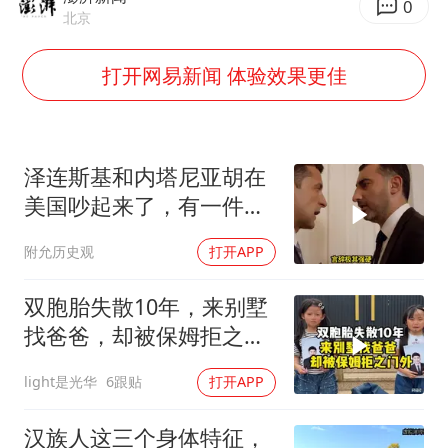
段绚竞因公牺牲 年仅44岁
0
北京
日本广岛民众举行游行反对政府行径
打开网易新闻 体验效果更佳
27岁女子成组织卖淫集团主犯被通缉
97岁英国奶奶飞上天再破吉尼斯纪录
女子开一天一夜空调后二氧化碳中毒
泽连斯基和内塔尼亚胡在
奋进开新局 实干挑大梁
美国吵起来了，有一件事
让他俩都很愤怒
附允历史观
打开APP
双胞胎失散10年，来别墅
找爸爸，却被保姆拒之门
外
light是光华
6跟贴
打开APP
汉族人这三个身体特征，