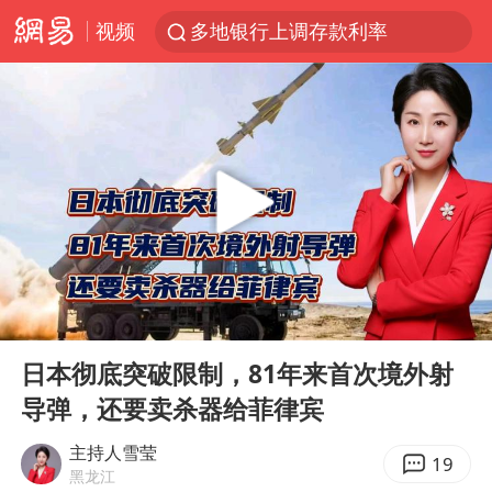
视频
多地银行上调存款利率
上海地铁4条线路全线停运
4.2平卫生间补漏注胶花1.55万
白海豚路径图
宇树申购 中一签有望赚20万元
今日有3只新股申购
武汉3名城管协管员殴打摊主被刑拘
00:00
04:29
白海豚可深入内陆制造大范围风雨
Play
Ent
full
NBA传奇教练老尼尔森去世
日本彻底突破限制，81年来首次境外射
导弹，还要卖杀器给菲律宾
男子结婚8年3个女儿都不是亲生
手机真会“偷听”我们说话吗
主持人雪莹
19
黑龙江