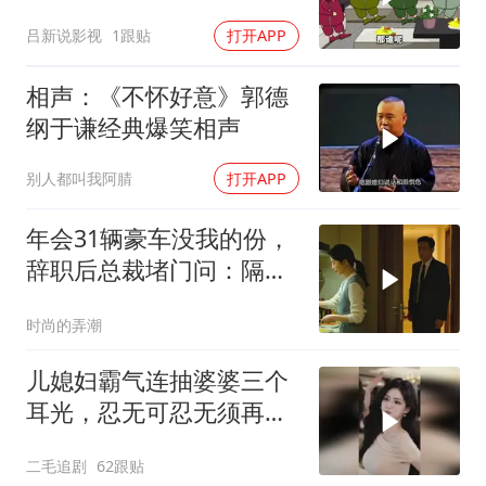
吕新说影视
1跟贴
打开APP
相声：《不怀好意》郭德
纲于谦经典爆笑相声
别人都叫我阿腈
打开APP
年会31辆豪车没我的份，
辞职后总裁堵门问：隔壁
楼你买的？
时尚的弄潮
儿媳妇霸气连抽婆婆三个
耳光，忍无可忍无须再
忍，太解气了！
二毛追剧
62跟贴