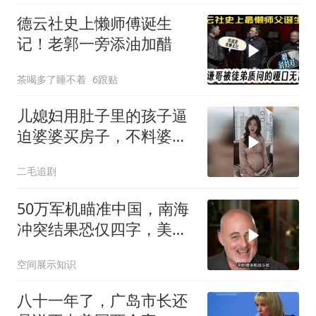
德云社史上懒师傅诞生
记！老郭一旁添油加醋
茶喝多了睡不着
6跟贴
儿媳妇用肚子里的孩子逼
迫婆婆买房子，不料婆婆
的做法绝了！
二毛追剧
50万军机瞄准中国，南海
冲突结果恐仅四字，美防
长曾紧急下令
空间展示知识
八十一年了，广岛市长还