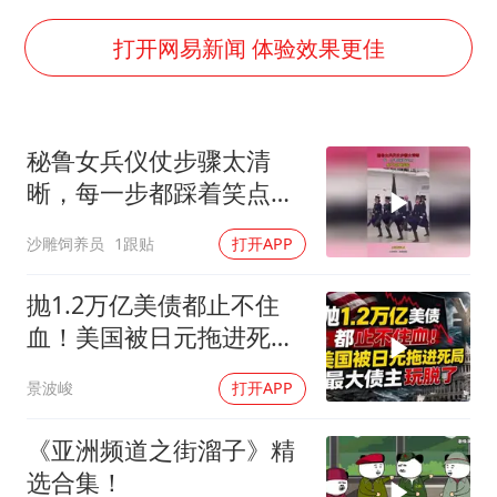
轰-6K到底是不是战略轰炸机
“皋”在低处
打开网易新闻 体验效果更佳
面对面丨蔡磊：与渐冻症抗争 纵使不敌 也不屈服
5万小车卖不动 微型代步车集体遇冷
秘鲁女兵仪仗步骤太清
加沙约14万栋建筑被完全摧毁
晰，每一步都踩着笑点，
从科技创新看开局起步的时与势
脚不麻算我输！
沙雕饲养员
1跟贴
打开APP
抛1.2万亿美债都止不住
血！美国被日元拖进死
局，最大债主玩脱了
景波峻
打开APP
《亚洲频道之街溜子》精
选合集！