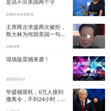
是说不出美国两个字
陈腕特色体育解说
主席两次求援两次被拒，
斯大林为何因美国一句话
态度大转弯？
秋枫凋零
现场版震撼来袭！
诚跃纺织品2
华盛顿噩耗，6万人接到
撤离令，不到24小时，特
朗普决定惩罚盟友