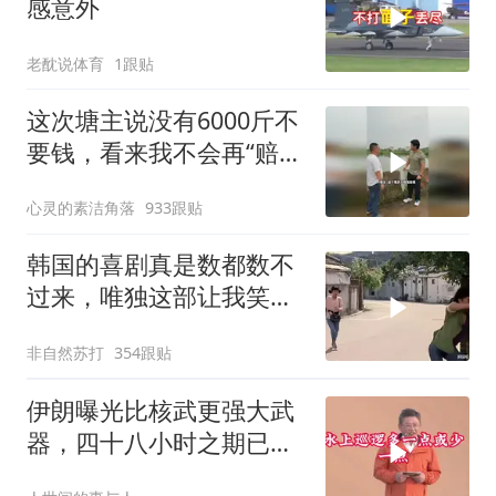
感意外
老酖说体育
1跟贴
这次塘主说没有6000斤不
要钱，看来我不会再“赔
光”了呀
心灵的素洁角落
933跟贴
韩国的喜剧真是数都数不
过来，唯独这部让我笑到
流眼泪，太搞笑了
非自然苏打
354跟贴
伊朗曝光比核武更强大武
器，四十八小时之期已
到，美军难以取胜