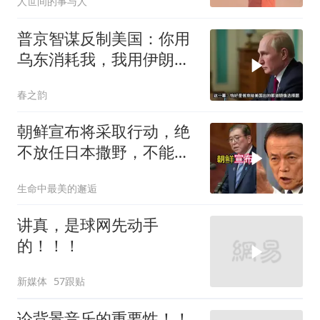
人世间的事与人
普京智谋反制美国：你用
乌东消耗我，我用伊朗消
耗你
春之韵
朝鲜宣布将采取行动，绝
不放任日本撒野，不能让
人类再遭灾祸
生命中最美的邂逅
讲真，是球网先动手
的！！！
新媒体
57跟贴
论背景音乐的重要性！！