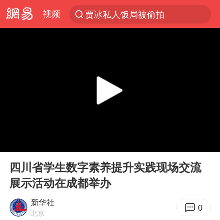
视频
贾冰私人饭局被偷拍
台风“白海豚”登陆 各地各部门全力应对
奥沙利文晋级斯诺克中国公开赛16强
路虎卫士110 HSE限时降价
我国发现稀散金属独立新矿物——乌斯河锗矿
上海鼓励居家办公
部分银行上调存款利率
00:00
01:07
小沈阳加盟《披荆斩棘》
Play
Ent
full
新疆生产建设兵团生态环境局原局长被查
四川省学生数字素养提升实践现场交流
展示活动在成都举办
朱一龙的鼻子怎么了
大疆错失宇树
新华社
0
北京