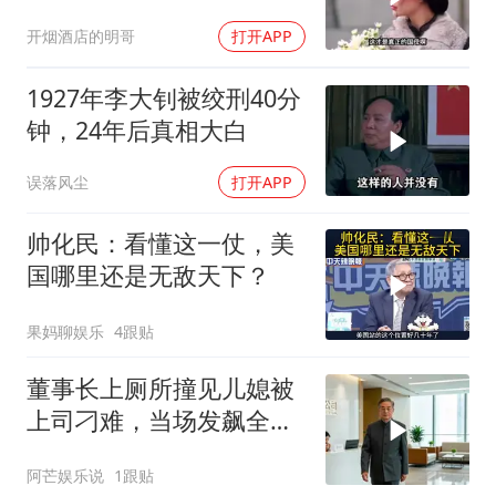
没了
开烟酒店的明哥
打开APP
1927年李大钊被绞刑40分
钟，24年后真相大白
误落风尘
打开APP
帅化民：看懂这一仗，美
国哪里还是无敌天下？
果妈聊娱乐
4跟贴
董事长上厕所撞见儿媳被
上司刁难，当场发飙全场
傻眼
阿芒娱乐说
1跟贴