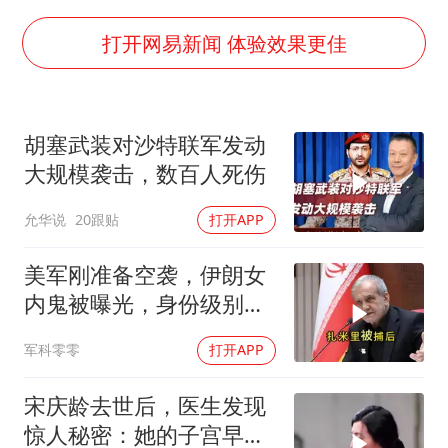
5万小车卖不动 微型代步车集体遇冷
4.2平卫生间补漏注胶花1.55万
打开网易新闻 体验效果更佳
周星驰妈妈现身香港首映礼
上海地铁4条线路全线停运
胡塞武装对沙特联军发动
湖北启动重大气象灾害三级应急响应
大规模袭击，数百人死伤
费大厨口号更改 不再宣传小炒肉大王
允华说
20跟贴
打开APP
56岁刘奕君跟13岁女儿合跳
从科技创新看开局起步的时与势
美军刚准备空袭，伊朗女
内鬼被曝光，身份级别很
意外
军科零零
打开APP
宋庆龄去世后，医生发现
惊人秘密：她的子宫早就