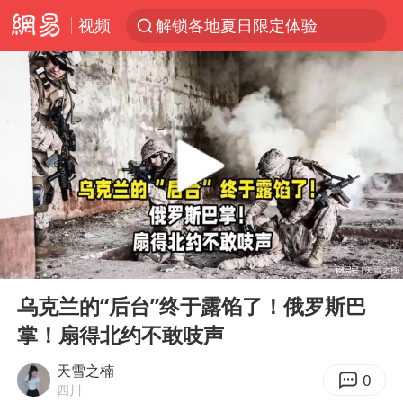
视频
解锁各地夏日限定体验
白海豚将正面袭击贯穿浙江
视频丨中国东方电气集团原党组副书记、董事宋致远被查
黄金创今年来最大单周涨幅
四川宜宾市珙县发生3.4级地震
女子网购名牌包发现是自己丢的那只
香港宏福苑火灾或由烟头引起
00:00
08:20
浙江台州《告全体市民书》
Play
Ent
full
女主硬加吻戏短剧已下架
乌克兰的“后台”终于露馅了！俄罗斯巴
掌！扇得北约不敢吱声
郑丽文：台湾从来没有“独立”过
实时追踪台风白海豚
天雪之楠
0
四川