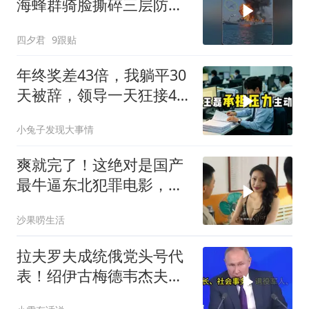
海蜂群骑脸撕碎三层防空
体系
四夕君
9跟贴
年终奖差43倍，我躺平30
天被辞，领导一天狂接47
个退单电话
小兔子发现大事情
爽就完了！这绝对是国产
最牛逼东北犯罪电影，女
人身材颜值很顶！
沙果唠生活
拉夫罗夫成统俄党头号代
表！绍伊古梅德韦杰夫双
双出局，普京这步棋你看