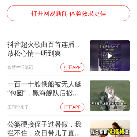
刘浩存百花奖开幕式红裙起舞
因定位纠纷男子将外卖员砍成植物人
打开网易新闻 体验效果更佳
媒体：“内容由AI生成”不是免责盾牌
多个明星演唱会取消
抖音超火歌曲百首连播，
上海轮渡全线停航
放松心情一听到爽
制冰厂工人旺季能月入一万三
智慧生活笔记
打开APP
人民的健康、体质、幸福一脉相承
一百一十艘俄船被无人艇
“包圆”，黑海舰队后撤数
百里，制海权彻底易手
王同学来了
打开APP
公婆硬接侄子过暑假，我
拦不住，次日带儿子直飞