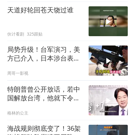
天道好轮回苍天饶过谁
伙计看剧
325跟贴
局势升级！台军演习，美
方已介入，日本涉台表述
突变，大陆已收到通知
周哥一影视
特朗普曾公开放话，若中
国解放台湾，他就下令轰
炸北京
格林的公主
海战规则彻底变了！36架