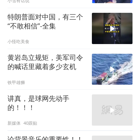
小雪有话说
懂了吗
特朗普面对中国，有三个
“不敢相信”-全集
小怪吃美食
黄岩岛立规矩，美军司令
的喊话里藏着多少玄机
铁甲雄狮
讲真，是球网先动手
的！！！
新媒体
40跟贴
论背景音乐的重要性！！