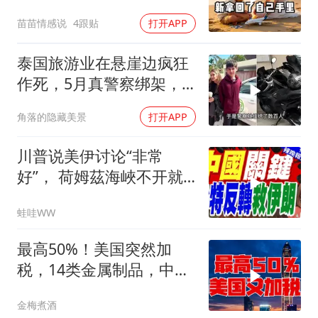
普吉岛，婆婆傻眼
苗苗情感说
4跟贴
打开APP
泰国旅游业在悬崖边疯狂
作死，5月真警察绑架，7
月假警察杀人
角落的隐藏美景
打开APP
川普说美伊讨论“非常
好”， 荷姆茲海峽不开就
出重拳｜帅化民.孙大千.
蛙哇WW
谢寒冰｜辣晚报20260805
最高50%！美国突然加
税，14类金属制品，中国
机电首当其冲
金梅煮酒