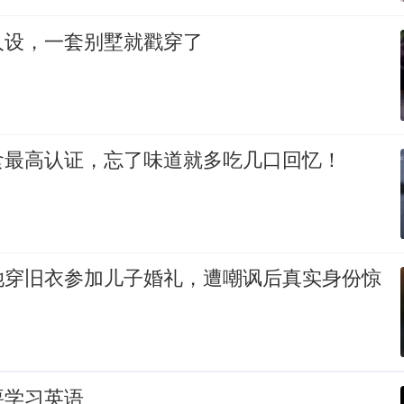
人设，一套别墅就戳穿了
食最高认证，忘了味道就多吃几口回忆！
她穿旧衣参加儿子婚礼，遭嘲讽后真实身份惊
要学习英语