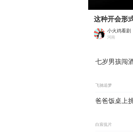
00:00
Play
这种开会形
小火鸡看剧
河南
七岁男孩闯
飞驰追梦
爸爸饭桌上
白宸侃片