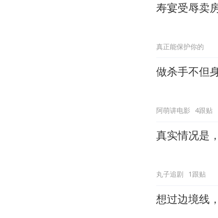
寿宴受辱卖
真正能保护你的
做杀手不但
阿萌讲电影
4跟贴
真实情况是
丸子追剧
1跟贴
想过边境线