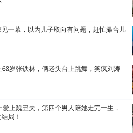
惊见一幕，以为儿子取向有问题，赶忙撮合儿
上68岁张铁林，俩老头台上跳舞，笑疯刘涛
晚年爱上魏丑夫，第四个男人陪她走完一生，
大结局！