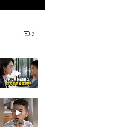
00:47
Enter
fullscreen
2