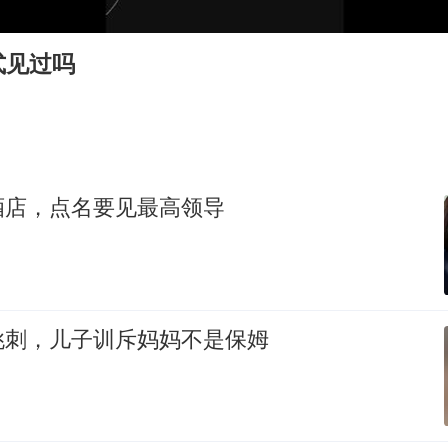
80后女柜员逆袭成4200亿银行副行长
吉林一“温度计大楼”读数爆表
式见过吗
房主任回应争议
把党建设得更加坚强有力
村民谈“梅姨”：叫的其实是“媒姨”
东方甄选被判赔偿江小白30万元
酒店，点名要见最高领导
中国养老床位“三连降”
奋进开新局 实干挑大梁
挑刺，儿子训斥妈妈不是保姆