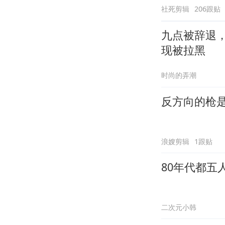
社死剪辑
206跟贴
九点被辞退
现被拉黑
时尚的弄潮
反方向的枪
浪嫂剪辑
1跟贴
80年代都五
二次元小韩