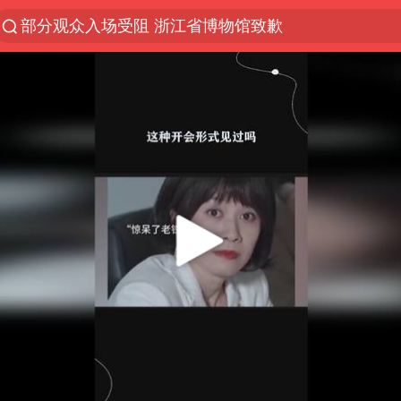
部分观众入场受阻 浙江省博物馆致歉
以“新”破局 首发经济点亮城市消费活力
青海拉面告别“兰州拉面”
U17国足三战全胜
我国编制完成新版全月地质图
法国下周开始禁止未经同意的电话营销
台风白海豚或吞掉台风鲸鱼
巡查组提问 工作人员偷用手机查答案
看守所辅警收受10万获刑1年
宇树科技 打新
多地要求领导干部带头休假