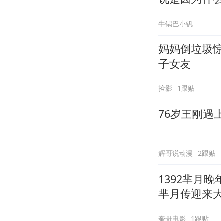
牛锅巴小钒
妈妈倒垃圾
子女友
捡影
1跟贴
76岁王刚遇
辉哥说动漫
2跟贴
1392芈月
芈月传迎来
奎哥电影
1跟贴