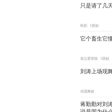
只是请了几
秋影
1跟贴
它个畜生它懂
老公爱剪辑
1跟贴
刘涛上场现
动漫舞姬
蒋勤勤对刘
说是因为什