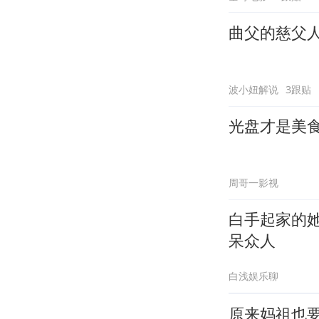
曲父的慈父
波小妞解说
3跟贴
光盘才是美
周哥一影视
白手起家的
呆众人
白浅娱乐聊
原来妈祖也