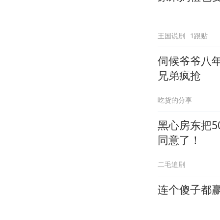
王国说剧
1跟贴
伺候爷爷八
兄弟疯抢
吃货的分享
黑心房东把5
同意了！
二毛追剧
连个傻子都