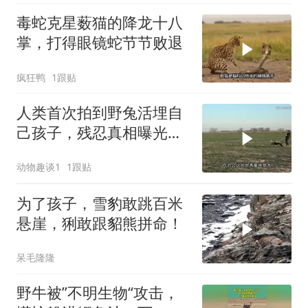
毒蛇克星薮猫的降龙十八
掌，打得眼镜蛇节节败退
疯狂鸭
1跟贴
人类首次拍到野兔活埋自
己孩子，残忍真相曝光后
千万人泪崩
动物趣谈1
1跟贴
为了孩子，雪豹敢跳百米
悬崖，猁敢跟貂熊拼命！
呆毛隆隆
野牛被”不明生物“攻击，