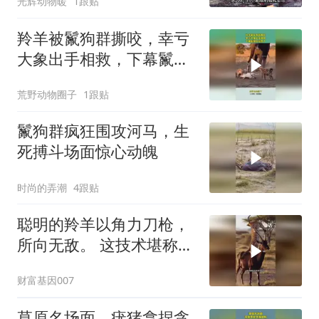
光辉动物暖
1跟贴
羚羊被鬣狗群撕咬，幸亏
大象出手相救，下幕鬣狗
反应亮了
荒野动物圈子
1跟贴
鬣狗群疯狂围攻河马，生
死搏斗场面惊心动魄
时尚的弄潮
4跟贴
聪明的羚羊以角力刀枪，
所向无敌。 这技术堪称杂
技团！
财富基因007
草原名场面，疣猪拿捏贪