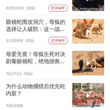
奇观世界Mr
2跟贴
打开APP
眼镜蛇围攻洞穴，母狐的
选择让人破防：这一战，
没有退路
生灵观察喵
2跟贴
打开APP
母爱无畏！母狐生死对决
剧毒眼镜蛇，绝地拯救幼
崽
鸿运齐天9
5跟贴
为什么动物捕猎后优先吃
内脏？
奇葩游戏酱