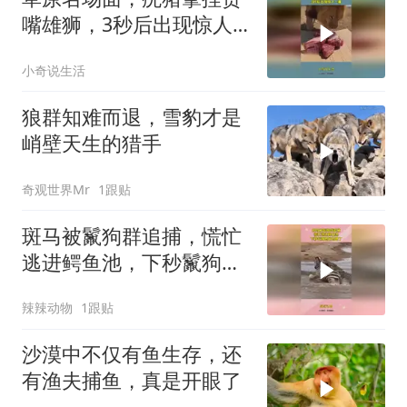
嘴雄狮，3秒后出现惊人
一幕
小奇说生活
狼群知难而退，雪豹才是
峭壁天生的猎手
奇观世界Mr
1跟贴
斑马被鬣狗群追捕，慌忙
逃进鳄鱼池，下秒鬣狗想
跑也晚了
辣辣动物
1跟贴
沙漠中不仅有鱼生存，还
有渔夫捕鱼，真是开眼了