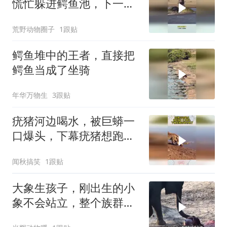
慌忙躲进鳄鱼池，下一幕
根本不敢信
荒野动物圈子
1跟贴
鳄鱼堆中的王者，直接把
鳄鱼当成了坐骑
年华万物生
3跟贴
疣猪河边喝水，被巨蟒一
口爆头，下幕疣猪想跑也
晚了
闻秋搞笑
1跟贴
大象生孩子，刚出生的小
象不会站立，整个族群帮
助小象重获新生