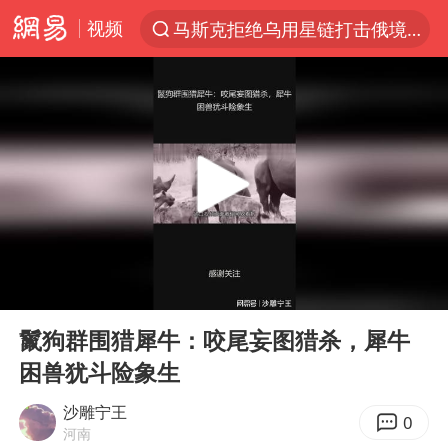
视频
马斯克拒绝乌用星链打击俄境内目标
解锁各地夏日限定体验
男童模仿奥特曼从高处跳下致骨折
富婆带资进组给自己硬加60多场吻戏
黄金创今年来最大单周涨幅
名创优品一次性内裤 颜面尽失
“六爷”挂一颗出场
00:00
01:59
金饰克价一夜涨回1300元
Play
Ent
full
视频丨中国东方电气集团原党组副书记、董事宋致远被查
鬣狗群围猎犀牛：咬尾妄图猎杀，犀牛
困兽犹斗险象生
白海豚将正面袭击贯穿浙江
梁家辉：到内地拍戏不是北上是回归
沙雕宁王
0
河南