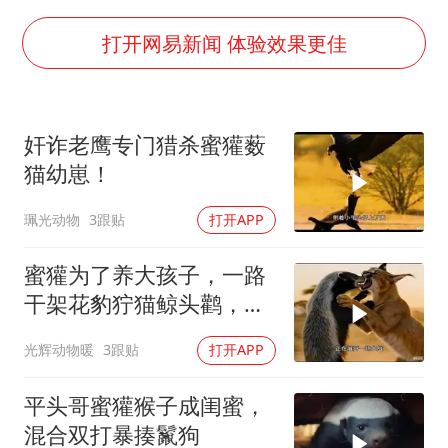
酒店回应车内过夜被收150元
牛津大学一纸声明甩不了锅
打开网易新闻 体验效果更佳
西湖突现狂风暴雨 游客瞬间被浇透
网传《披荆斩棘2026》名单
奸诈老鹰专门猎杀蜜獾薮
女主硬加吻戏短剧已下架
猫幼崽！
包文婧：二胎很难一碗水端平
珮光动物
3跟贴
打开APP
香港宏福苑火灾或由烟头引起
人民的健康、体质、幸福一脉相承
蜜獾为了养大孩子，一路
干架花豹狞猫鲸头鹳，养
孩子太费妈了
光辉动物暖
3跟贴
打开APP
平头哥蜜獾猴子成闺蜜，
混合双打暴揍鬣狗