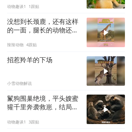
动物趣谈1
1跟贴
没想到长颈鹿，还有这样
的一面，腿长的动物还是
很占优势的
辣辣动物
4跟贴
招惹羚羊的下场
小雪动物解说
鬣狗围巢绝境，平头嫂蜜
獾千里奔袭救崽，结局让
人意想不到
动物趣谈1
3跟贴