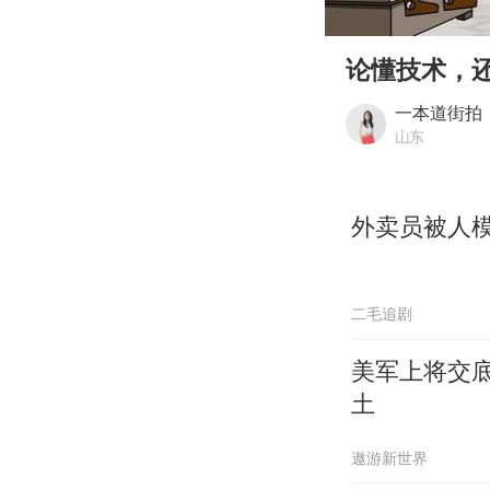
00:00
Play
论懂技术，
一本道街拍
山东
外卖员被人
二毛追剧
美军上将交
土
遨游新世界