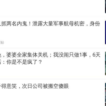
又抓两名内鬼！泄露大量军事航母机密，身份
跟贴
晚，婆婆全家集体关机；我没闹只做1事，6天
话：你是不是疯了？
子得意笑，次日公司被搬空傻眼