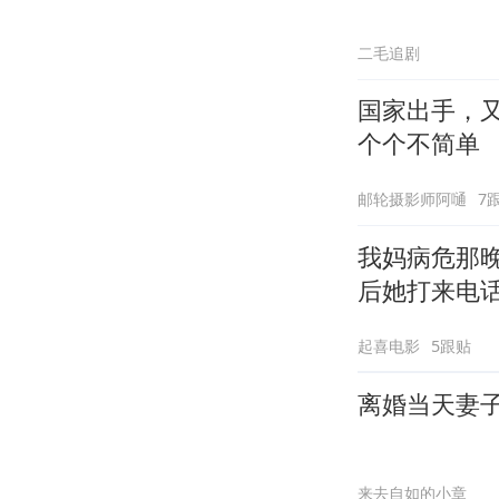
二毛追剧
国家出手，
个个不简单
邮轮摄影师阿嗵
7
我妈病危那
后她打来电
起喜电影
5跟贴
离婚当天妻
来去自如的小章