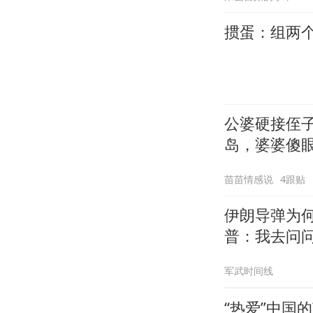
掼蛋：组两个木
公婆硬接侄
岛，婆婆傻
苗苗情感说
4跟贴
伊朗导弹为
普：我去问
军武时间线
“热爱”中国