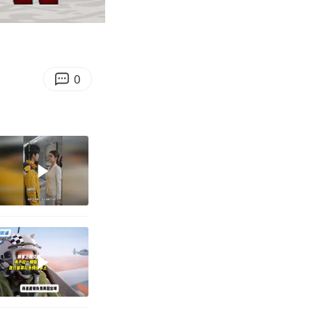
06:08
Enter
fullscreen
0