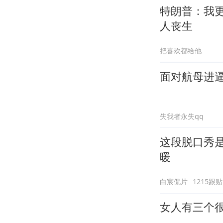
特朗普：我
人丧生
把喜欢都给他
面对航母进
失我者永失qq
这段脱口秀
暖
白宸侃片
1215跟贴
女人有三个