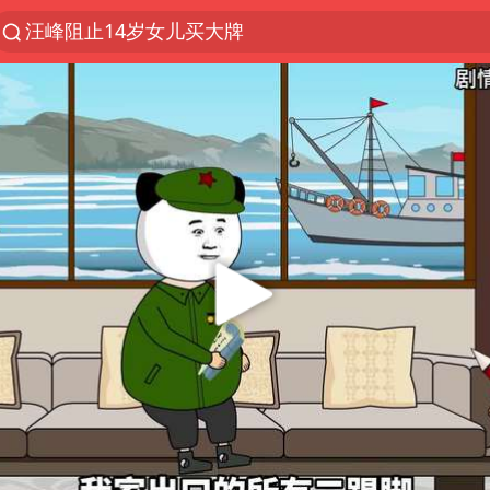
汪峰阻止14岁女儿买大牌
夜幕落下 运动上场
官方通报教师招聘笔试前13名被淘汰
97岁英国奶奶飞上天再破吉尼斯纪录
27岁女子组织卖淫集团被悬赏通缉
泸溪河：桃酥吃出金属牙冠视频不实
泰国校园枪击案死亡人数升至7人
美国将对多晶硅衍生品加征15%关税
改名后的“青海拉面”店
泰高官回应中国人在泰遭歧视：全面调查
火把节震撼瞬间