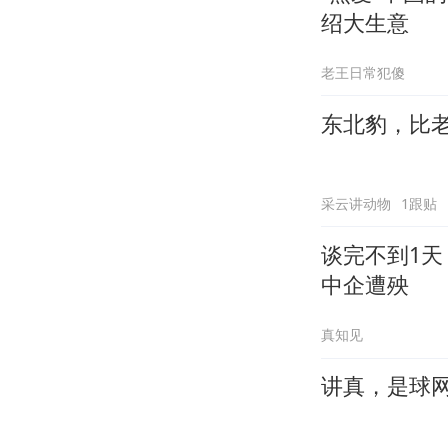
绍大生意
老王日常犯傻
东北豹，比
采云讲动物
1跟贴
谈完不到1天
中企遭殃
真知见
讲真，是球