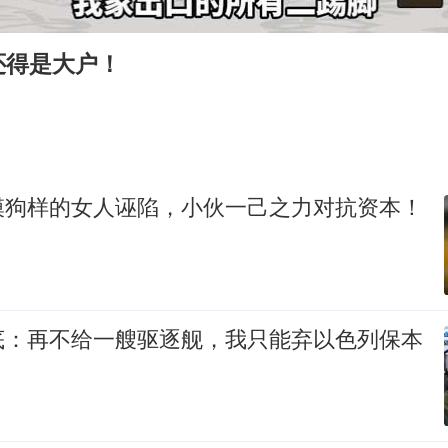
四川宜宾市高县发生4.9级地震
公司“上四休三”但要降薪1000元
还得是大户！
男子杀人后逃进深山21年活得像野人
台风灿鸿未来对中国无影响
美媒称美国想用战术核武器对抗中俄
29岁依旧是小孩 外婆偷偷给孙女塞钱
模狗样的女人诬陷，小伙一己之力对抗资本！
985博士后被曝在妻子孕期出轨后续
如何把百年大党建设得更加坚强有力？
底：再不给一艘驱逐舰，我只能弃以色列保本