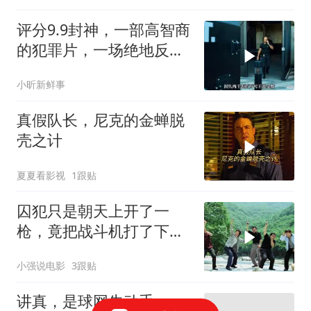
评分9.9封神，一部高智商
的犯罪片，一场绝地反
击，看的惊心动魄
小昕新鲜事
真假队长，尼克的金蝉脱
壳之计
夏夏看影视
1跟贴
囚犯只是朝天上开了一
枪，竟把战斗机打了下
来！
小强说电影
3跟贴
讲真，是球网先动手