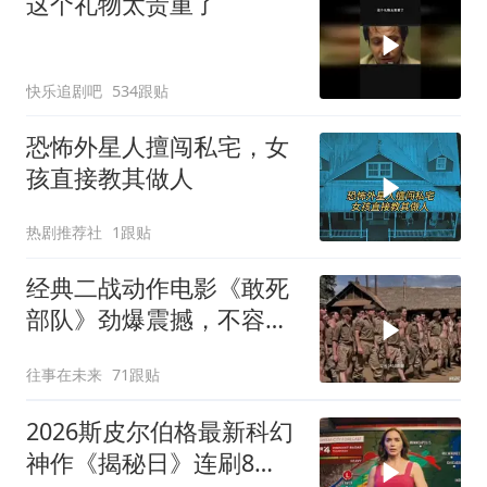
这个礼物太贵重了
快乐追剧吧
534跟贴
恐怖外星人擅闯私宅，女
孩直接教其做人
热剧推荐社
1跟贴
经典二战动作电影《敢死
部队》劲爆震撼，不容错
过！
往事在未来
71跟贴
2026斯皮尔伯格最新科幻
神作《揭秘日》连刷8