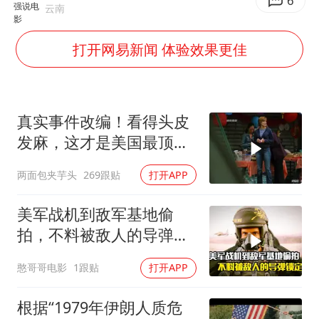
U17国足1分钟轰2球
6
云南
法国下周开始禁止未经同意的电话营销
打开网易新闻 体验效果更佳
泰国一女公务员妆容引争议 本人回应
24小时不关空调 电费会更低吗
村民谈“梅姨”：叫的其实是“媒姨”
真实事件改编！看得头皮
中国养老床位“三连降”
发麻，这才是美国最顶级
刑侦片，全程高能
哪吒汽车南宁工厂设备降价20%拍卖
两面包夹芋头
269跟贴
打开APP
奋进开新局 实干挑大梁
美军战机到敌军基地偷
拍，不料被敌人的导弹锁
定，战争片
憨哥哥电影
1跟贴
打开APP
根据“1979年伊朗人质危