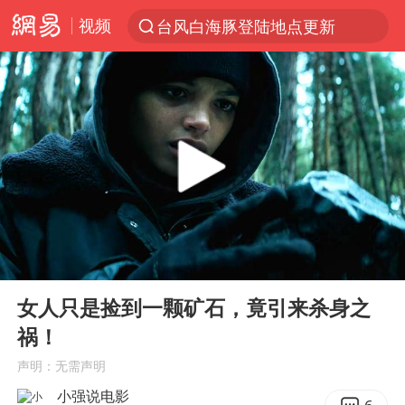
视频
台风白海豚登陆地点更新
以“新”破局 首发经济点亮城市消费活力
台风白海豚进入48小时警戒线
佛得角门将亮相智利俱乐部主场
中方回应是否在太平洋海底开采稀土
看守所辅警收受10万获刑1年
宇树科技发行价格150.80元/股
00:00
04:20
宇树科技王兴兴身家有望超200亿元
Play
Ent
full
五粮液渠道价一箱上涨近百元
女人只是捡到一颗矿石，竟引来杀身之
祸！
CIA被曝已秘密设立古巴工作组
声明：无需声明
贵州轮胎子公司获美国退税8136万
小强说电影