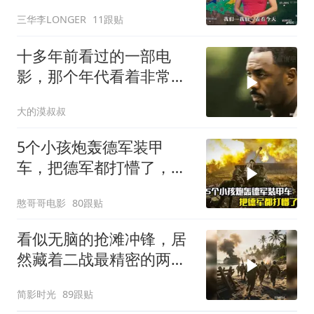
遍，超级好看！
三华李LONGER
11跟贴
十多年前看过的一部电
影，那个年代看着非常劲
爆爽飞
大的漠叔叔
5个小孩炮轰德军装甲
车，把德军都打懵了，战
争片
憨哥哥电影
80跟贴
看似无脑的抢滩冲锋，居
然藏着二战最精密的两栖
登陆作战体系
简影时光
89跟贴