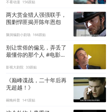
不看动漫
156跟贴
两大赏金猎人强强联手，
围剿悍匪揭开陈年恩怨
脑洞编剧小剧场
166跟贴
别让世俗的偏见，弄丢了
最懂你的那个人 #电影解
说
影视大剧院
33跟贴
《巅峰谍战，二十年后再
无超越！》
碗晚科普
141跟贴