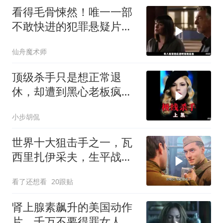
看得毛骨悚然！唯一一部
不敢快进的犯罪悬疑片，
真相太炸裂
仙舟魔术师
顶级杀手只是想正常退
休，却遭到黑心老板疯狂
追杀！《极线杀手》
小步胡侃
世界十大狙击手之一，瓦
西里扎伊采夫，生平战绩
0：400！
看了还想看
20跟贴
肾上腺素飙升的美国动作
片，千万不要得罪女人，