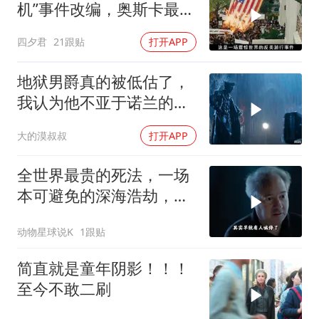
机”事件改编，奥斯卡最佳
影片
四夕君
21跟贴
打开APP
地狱男爵真的被低估了，
我认为他不亚于诺兰的蝙
蝠侠
大的漠叔叔
打开APP
全世界最贵的死法，一场
本可避免的深海浩劫，
180万一张深海船票，载
动物星球说K
1跟贴
着5名追梦人奔赴3800米
深海
简直就是童年阴影！！！
至今不敢二刷