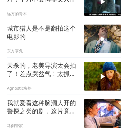
狠起来比男人凶猛
远方的青木
城市猎人是不是翻拍这个
电影的
东方寒兔
天杀的，老美导演太会拍
了！差点哭岔气！太抓心
了！看一次哭一次
Agnostic失格
我就爱看这种脑洞大开的
警探之类的剧，这片竟然
没看过，太好看了
马俐管家