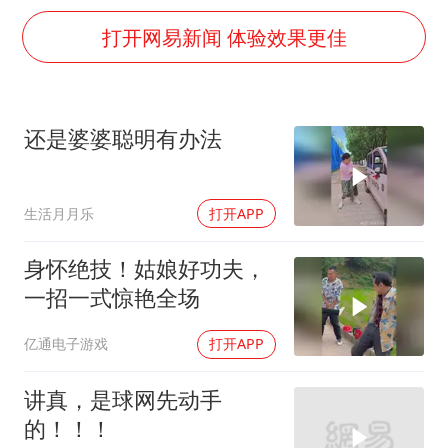
巡查组提问 工作人员偷用手机查答案
打开网易新闻 体验效果更佳
代人信访被判寻衅滋事案被告人获国赔
美股三大指数集体收跌 西数跌超13%
现代版摸金校尉落网查获400多枚古币
还是婆婆聪明有办法
多地要求领导干部带头休假
消费新图景｜多举措提升消费体验 释放夏日经济活力
生活月月乐
打开APP
奋进开新局 实干挑大梁
身怀绝技！姑娘好功夫，
一招一式惊艳全场
亿通电子游戏
打开APP
讲真，是球网先动手
的！！！