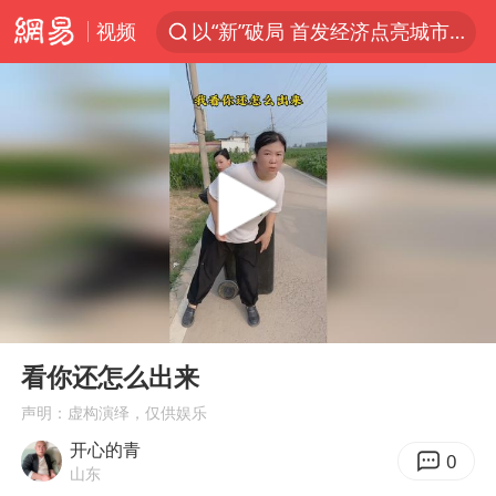
视频
以“新”破局 首发经济点亮城市消费活力
U17国足三战全胜
47岁妈妈突然产女 26岁女儿：很震惊
张帅不敌萨巴伦卡无缘多伦多站16强
男子结婚8年发现3个女儿均非亲生
OpenAI为免费用户升级GPT-5.6 Luna
申军良称梅姨的实际年龄仍是谜
00:00
00:16
我国编制完成新版全月地质图
Play
Ent
full
台风白海豚最新路径研判来了
看你还怎么出来
对话重庆地铁吐血女孩
声明：虚构演绎，仅供娱乐
开心的青
毛宁转发梯田音乐会视频海外网友赞叹
0
山东