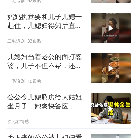
二毛追剧
62跟贴
妈妈执意要和儿子儿媳一
起住，儿媳妇得知后直接
怒了！
二毛追剧
33跟贴
儿媳妇当着老公的面打婆
婆，儿子不但不帮，还助
纣为虐！
二毛追剧
16跟贴
公公令儿媳腾房给大姑姐
坐月子，她爽快答应，出
门前带走全部燃气卡和保
次元君情感
单
乡下来的公公被儿媳妇看