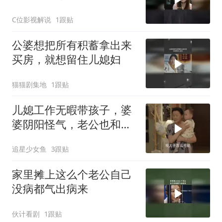
C位影视解说
1跟贴
公婆想把所有积蓄拿出来
买房，就想留住儿媳妇
猫猫剧集地
1跟贴
儿媳工作无暇带孩子，婆
婆阴阳怪气，老公也和稀
泥劝她别工作
追星少女鱼
3跟贴
家里摊上这么个老公自己
没病都气出病来
伙计看剧
1跟贴