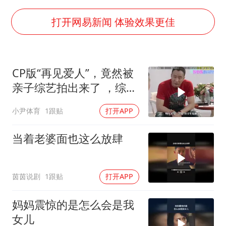
上海大部迎大暴雨
一周大涨超7% 金价为何突然上涨
打开网易新闻 体验效果更佳
河南警方公开征集黑恶犯罪线索
WTT横滨冠军赛女单四强国乒占三席
CP版“再见爱人”，竟然被
谢霆锋演唱会隔空祝王菲生日快乐
亲子综艺拍出来了 ，综艺
大爷听AI洒农药 150亩苗一夜枯萎
史再也复制不出刘烨见胡
小尹体育
1跟贴
打开APP
军的名场面
央视新主播李秋莹孙亚鹏亮相
构建更高水平的全民健身公共服务体系
当着老婆面也这么放肆
茵茵说剧
1跟贴
打开APP
妈妈震惊的是怎么会是我
女儿