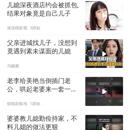
儿媳深夜酒店约会被抓包,
结果对象竟是自己儿子
迷惑桃影视
3跟贴
父亲进城找儿子，没想到
竟遇到素未谋面的儿媳
乌贼酱
老李给美艳当倒插门老
公，哄起老婆来一套一套
的
猫猫剧集地
1跟贴
婆婆教儿媳勤俭持家，不
料儿媳的做法更狠