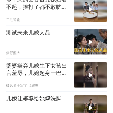
不起，挨打了都不敢吭
声！
二毛追剧
测试未来儿媳人品
蛋仔熊大
婆婆嫌弃儿媳生下女孩出
言羞辱，儿媳起身一巴掌
硬核回怼，句句戳心
破风者手写字
2跟贴
儿媳让婆婆给她妈洗脚