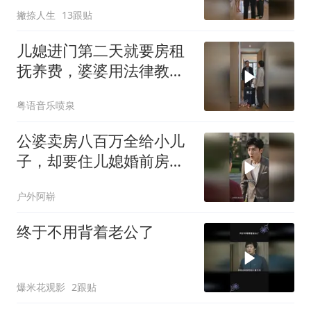
撇捺人生
13跟贴
儿媳进门第二天就要房租
抚养费，婆婆用法律教她
做人，老伴幡然醒悟
粤语音乐喷泉
公婆卖房八百万全给小儿
子，却要住儿媳婚前房，
儿媳用法律反击
户外阿崭
终于不用背着老公了
爆米花观影
2跟贴