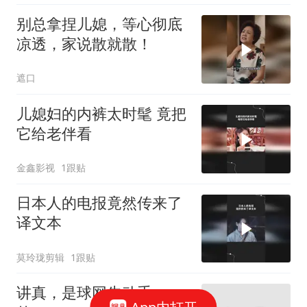
别总拿捏儿媳，等心彻底
凉透，家说散就散！
遮口
儿媳妇的内裤太时髦 竟把
它给老伴看
金鑫影视
1跟贴
日本人的电报竟然传来了
译文本
莫玲珑剪辑
1跟贴
讲真，是球网先动手