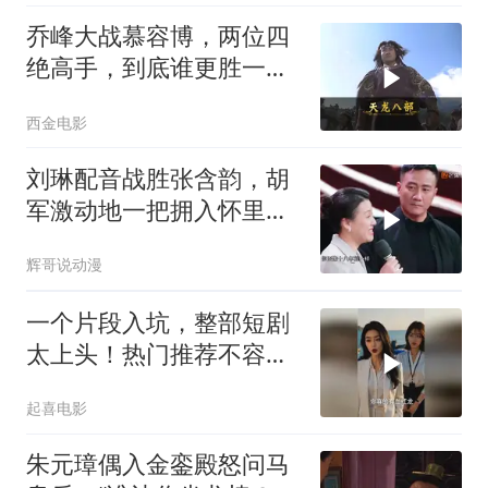
乔峰大战慕容博，两位四
绝高手，到底谁更胜一
筹？
西金电影
刘琳配音战胜张含韵，胡
军激动地一把拥入怀里，
替好友开心丨身临其境
辉哥说动漫
一个片段入坑，整部短剧
太上头！热门推荐不容错
过
起喜电影
朱元璋偶入金銮殿怒问马