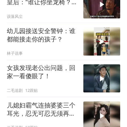
皇后：“谁让你坐龙椅？”
马皇后回怼：这江山有我
误落风尘
一半，我为什么不能坐
幼儿园接送安全警钟：谁
都能接走你的孩子？
林子说事
女孩发现老公出问题，回
家一看傻眼了！
二毛追剧
12跟贴
儿媳妇霸气连抽婆婆三个
耳光，忍无可忍无须再
忍，太解气了！