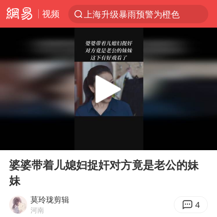
视频
上海升级暴雨预警为橙色
跨界融合拉长夏日经济消费链条
拜登前列腺癌恶化
“白海豚”逼近浙闽沿海
四川宜宾5.5级地震后余震为何不断
2026年7月份居民消费价格同比上涨0.5%
浙江海域将现5到8米巨浪到狂浪
00:00
01:32
外国游客的“中国游三件套”火了
Play
Ent
full
以军士兵把枪口对准中国记者
婆婆带着儿媳妇捉奸对方竟是老公的妹
妹
白海豚在海上打了个结
方桃子代言广告视频已下架
莫玲珑剪辑
4
河南