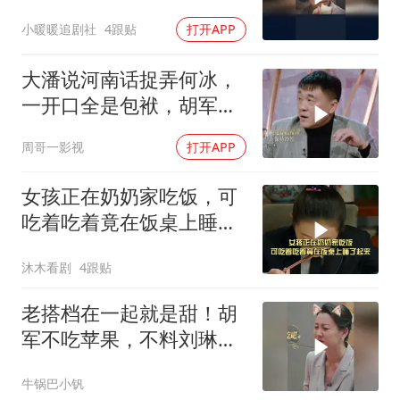
小暖暖追剧社
4跟贴
打开APP
大潘说河南话捉弄何冰，
一开口全是包袱，胡军王
耀庆笑疯了
周哥一影视
打开APP
女孩正在奶奶家吃饭，可
吃着吃着竟在饭桌上睡了
起来
沐木看剧
4跟贴
老搭档在一起就是甜！胡
军不吃苹果，不料刘琳一
撒娇立马妥协丨身临其境
牛锅巴小钒