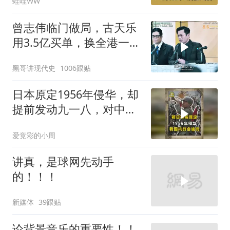
蛙哇WW
冰｜辣晚报20260805
曾志伟临门做局，古天乐
用3.5亿买单，换全港一声
佩服！
黑哥讲现代史
1006跟贴
日本原定1956年侵华，却
提前发动九一八，对中国
是福是祸？
爱竞彩的小周
讲真，是球网先动手
的！！！
新媒体
39跟贴
论背景音乐的重要性！！