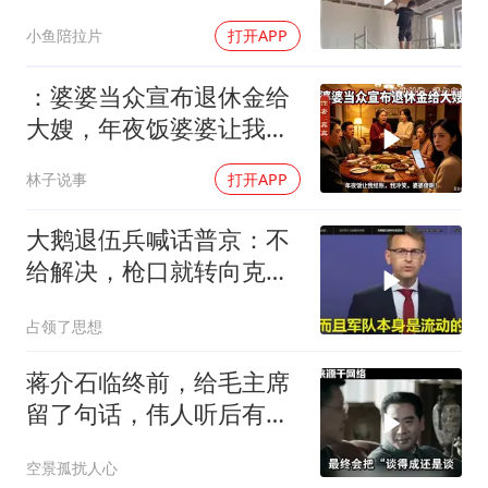
萃，小佩也想过来玩
小鱼陪拉片
打开APP
：婆婆当众宣布退休金给
大嫂，年夜饭婆婆让我结
账，我冷笑，婆婆傻眼
林子说事
打开APP
大鹅退伍兵喊话普京：不
给解决，枪口就转向克里
姆林宫！
占领了思想
蒋介石临终前，给毛主席
留了句话，伟人听后有什
么样的反应？
空景孤扰人心