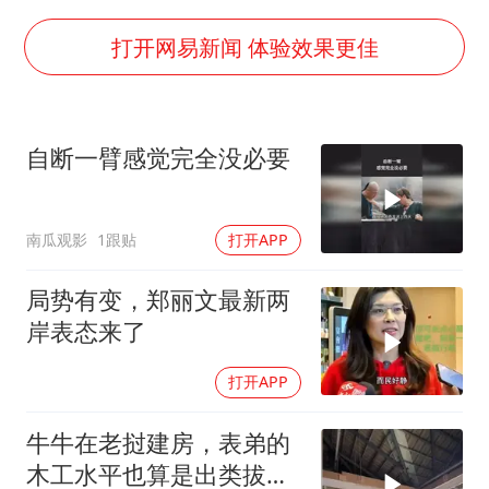
“空调24小时开着更省电”不实
70多岁父亲独自坐车到上海看望女儿
打开网易新闻 体验效果更佳
男子杀人后逃进深山21年活得像野人
OpenAI为免费用户升级GPT-5.6 Luna
自断一臂感觉完全没必要
“中国蔬菜之乡”最高温达41.8℃
如何把百年大党建设得更加坚强有力？
南瓜观影
1跟贴
打开APP
局势有变，郑丽文最新两
岸表态来了
打开APP
牛牛在老挝建房，表弟的
木工水平也算是出类拔