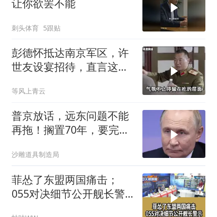
让你欲罢不能
刺头体育
5跟贴
彭德怀抵达南京军区，许
世友设宴招待，直言这是
最高的标准
等风上青云
普京放话，远东问题不能
再拖！搁置70年，要完成
斯大林的未
沙雕道具制造局
菲怂了东盟两国痛击；
055对决细节公开舰长警
示｜帅化民.孙大千.谢寒