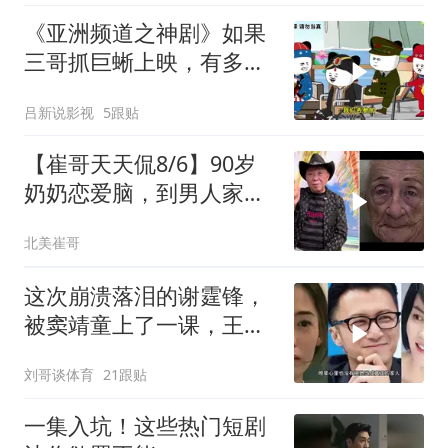
《亚洲频道之神剧》如果
三哥抓巨蜥上映，有多少
人去看呢？
吕新说影视
5跟贴
【崔哥天天侃8/6】90岁
奶奶恋爱脑，到男人家索
吻求爱
北美崔哥
这次崩溃落泪的谢霆锋，
被窦靖童上了一课，王菲
的沉默早有预兆
刘哥谈体育
21跟贴
一集入坑！这些热门短剧