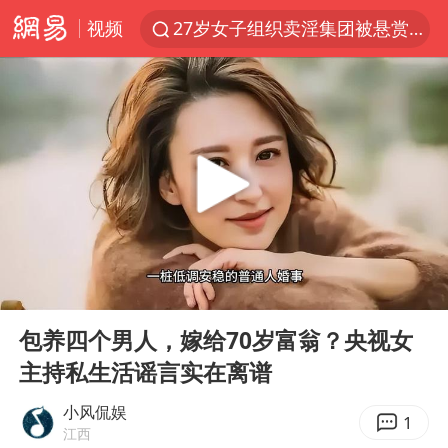
视频
27岁女子组织卖淫集团被悬赏通缉
泸溪河：桃酥吃出金属牙冠视频不实
97岁英国奶奶飞上天再破吉尼斯纪录
美国将对多晶硅衍生品加征15%关税
泰国校园枪击案死亡人数升至7人
公司“上四休三”但要降薪1000元
泰高官回应中国人在泰遭歧视：全面调查
00:00
09:34
改名后的“青海拉面”店
Play
Ent
full
火把节震撼瞬间
包养四个男人，嫁给70岁富翁？央视女
主持私生活谣言实在离谱
台军“汉光秀”开场闹剧多
女子开一天一夜空调后二氧化碳中毒
小风侃娱
1
江西