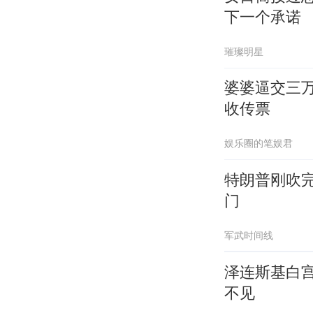
下一个承诺
璀璨明星
婆婆逼交三
收传票
娱乐圈的笔娱君
特朗普刚吹
门
军武时间线
泽连斯基白
不见