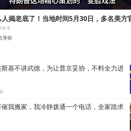
“老头乐”悬挂“蒙H好几个8”上路
被错换37年女子起诉医院：本不需辍学
己人揭老底了！当地时间5月30日，多名美方
13岁少年白天写作业晚上夜市炒粉
供参考
外交部回应日本将中国列为最大挑战
点等你
华为新款折叠屏电脑24999元起
四预警齐发！双台风影响多个海域
连斯基不讲武德，为让普京妥协，不料全力进
坚持党全面领导和党中央集中统一领导
贴
婆催我搬家，我冷静拨通一个电话，全家跪求