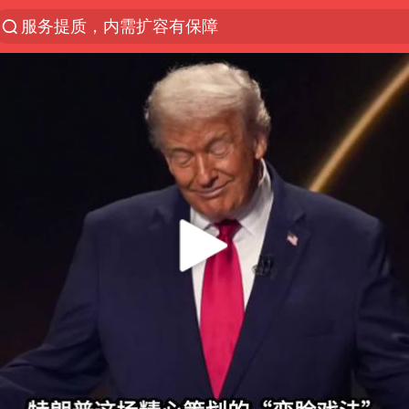
服务提质，内需扩容有保障
官方通报传销头目出狱办书院
米兰1-1国米
美股收盘：道指再创历史新高
台风白海豚可能在浙江登陆
人贩子“梅姨”真实姓名曝光
“银行午休1.5小时”留个窗口行不行
被一条街帮助的“煎饼叔叔”去世
男子出狱前8天被改判死缓
蜜雪冰城员工抽烟收银 门店现已停业
为鼓励女儿 41岁妈妈考上985研究生