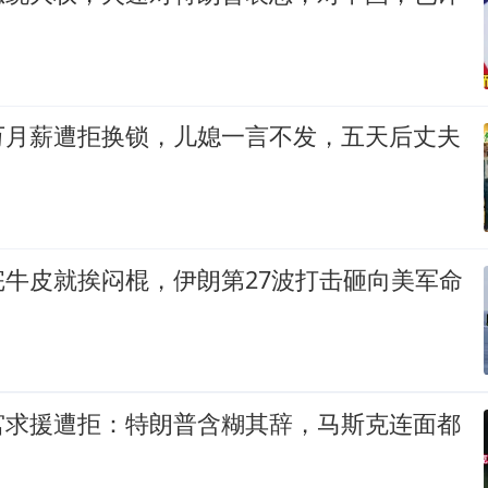
万月薪遭拒换锁，儿媳一言不发，五天后丈夫
完牛皮就挨闷棍，伊朗第27波打击砸向美军命
宫求援遭拒：特朗普含糊其辞，马斯克连面都