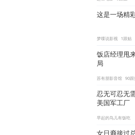
这是一场精
梦喋说影视
1跟贴
饭店经理甩
局
苏有朋影音馆
90跟
忍无可忍无
美国军工厂
早起的鸟儿有饭吃
女日裔接过