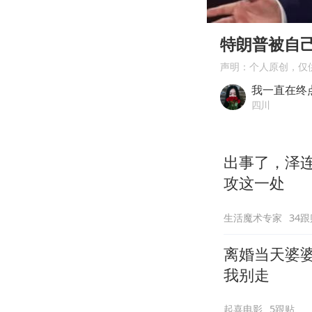
00:00
Play
特朗普被自
声明：个人原创，仅
我一直在终
四川
出事了，泽
攻这一处
生活魔术专家
34跟
离婚当天婆
我别走
起喜电影
5跟贴