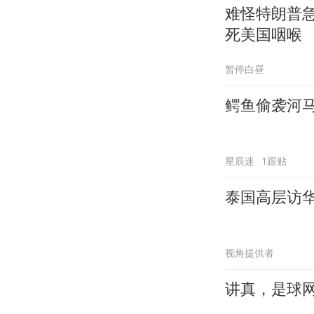
难怪特朗普
死美国咽喉
暂停白昼
鳄鱼偷袭河
星辰迷
1跟贴
泰国高层访
视角提供者
讲真，是球