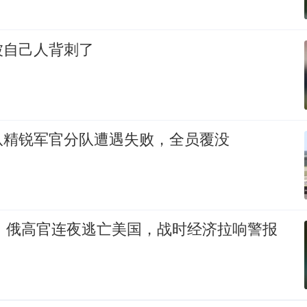
被自己人背刺了
队精锐军官分队遭遇失败，全员覆没
逃！俄高官连夜逃亡美国，战时经济拉响警报