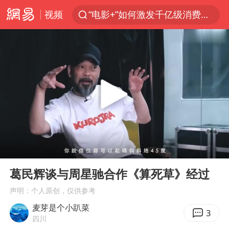
视频
“电影+”如何激发千亿级消费新活力？
泉州市委书记张毅恭被查
台风白海豚已进入24小时警戒线
胜宏科技：股票交易异常波动
“秋天的第一杯奶茶”6岁了
四川宜宾市高县4.9级地震致1人死亡
上海：台风白海豚或将带来龙卷风
00:00
04:00
中巨芯：上半年归母净利润1405.77万元
Play
Ent
full
国乒男单横滨冠军赛全军覆没
葛民辉谈与周星驰合作《算死草》经过
38岁演员求职万岁山NPC成功
声明：个人原创，仅供参考
麦芽是个小趴菜
胡彦斌获《歌手2026》歌王
3
四川