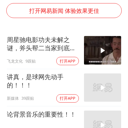
美股存储板块集体大跌
打开网易新闻 体验效果更佳
U17国足点球大战淘汰河床晋级决赛
东航：国内客票提前14天免费退改
日本试射“战斧”导弹，国防部回应
周星驰电影功夫未解之
中国女篮70-67险胜尼日利亚女篮
谜，斧头帮二当家到底是
名创优品回应女子吐槽内裤质量差
被谁干飞的？
飞龙文化
9跟贴
打开APP
夯实基础开新局
讲真，是球网先动手
的！！！
新媒体
39跟贴
打开APP
论背景音乐的重要性！！