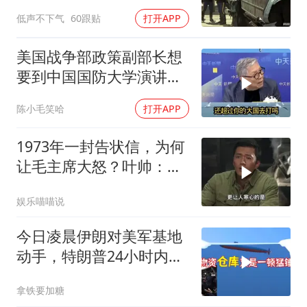
即将开
低声不下气
60跟贴
打开APP
美国战争部政策副部长想
要到中国国防大学演讲？
中国已读不回？
陈小毛笑哈
打开APP
1973年一封告状信，为何
让毛主席大怒？叶帅：杀
一儆百！
娱乐喵喵说
今日凌晨伊朗对美军基地
动手，特朗普24小时内服
软
拿铁要加糖