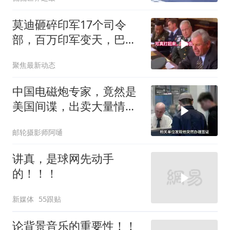
莫迪砸碎印军17个司令
部，百万印军变天，巴铁
同一时间动手了
聚焦最新动态
中国电磁炮专家，竟然是
美国间谍，出卖大量情
报，让国家损失惨重
邮轮摄影师阿嗵
讲真，是球网先动手
的！！！
新媒体
55跟贴
论背景音乐的重要性！！