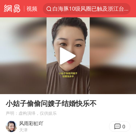
白海豚10级风圈已触及浙江台州
视频
“伊斯兰版北约”出现
光影经济撬动暑期消费新蓝海
“白海豚”最新位置公布
外国游客的“中国游三件套”火了
以军士兵把枪口对准中国记者
河南警方公开征集黑恶犯罪线索
辽宁省深化扫黑除恶专项斗争
00:00
00:18
Play
Ent
谢霆锋演唱会隔空祝王菲生日快乐
full
小姑子偷偷问嫂子结婚快乐不
方桃子代言广告视频已下架
声明：虚构演绎，仅供娱乐
WTT横滨冠军赛女单四强国乒占三席
风雨彩虹吖
0
天津
浙江省发出今年第2号指挥长令