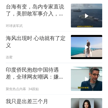
台海有变，岛内专家直说
了，美胆敢军事介入，战
场将推到美家门口
环球谈军武
海风出现时 心动就有了定
义
连蜜
印度侨民抱怨中国待遇
差，全球网友嘲讽：嫌差
就回印度啊
聚焦热点内幕
34跟贴
我只是出差三个月