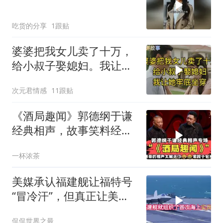
吃货的分享
1跟贴
婆婆把我女儿卖了十万，
给小叔子娶媳妇。我让她
牢底坐穿！
次元君情感
11跟贴
《酒局趣闻》郭德纲于谦
经典相声，故事笑料经典
不断！
一杯浓茶
美媒承认福建舰让福特号
“冒冷汗”，但真正让美国
紧张的根本不是航母本身
侃侃世界之最