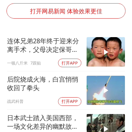
一周大涨超7% 金价为何突然上涨
打开网易新闻 体验效果更佳
白海豚登陆前还将加强
生产也能“拼单”了
连体兄弟28年终于迎来分
央视新主播李秋莹孙亚鹏亮相
离手术，父母决定保哥
情侣在平潭拍日出时坠崖致一死一伤
哥，结果却让全家
一顿八斤米
7跟贴
打开APP
吴宜泽回应晋级中国赛16强
河南刑案嫌犯被抓 逃窜时伤害多人
后院烧成火海，白宫悄悄
乐享全民健身 共筑健康中国
收回了拳头
战武科普
打开APP
日本武士踏入美国西部，
一场文化差异的幽默故事