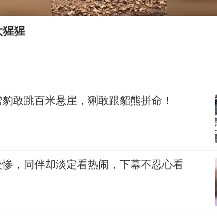
命案逃犯躲进深山21年活得像野人
广岛核爆81周年央视播《奥本海默》
大猩猩
河南某医院2.33亿工程串标案细节披露
今日立秋你咬秋了吗
东方之约 相约未来
雪豹敢跳百米悬崖，猁敢跟貂熊拼命！
咬惨，同伴却淡定看热闹，下幕不忍心看