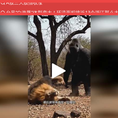
台风“白海豚”体型变大！环流面积接近13个浙江那么
“立秋的第一杯奶茶”又爆单了
河南撤回“领导带薪错峰休假”通知
直击泰国校园6死枪击案现场
四川宜宾市高县发生4.9级地震
国防部：坚决反制任何闹海挑衅图谋
台湾海峡南口北上船舶实施交通管制
方程豹钛9新车申报
江苏发布台风蓝色预警
年内最贵新股今日申购
向鹏0-3不敌张本智和