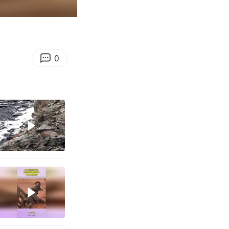
00:54
Enter
fullscreen
0