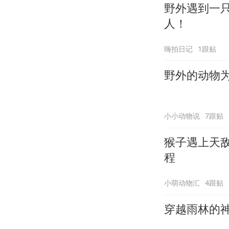
野外遇到一
人！
嗨拍日记
1跟贴
野外的动物
小小动物说
7跟贴
猴子遇上天
程
小萌动物汇
4跟贴
穿越雨林的