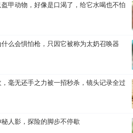
只盔甲动物，好像是口渴了，给它水喝也不怕
为什么会惧怕枪，只因它被称为太奶召唤器
敌，毫无还手之力被一招秒杀，镜头记录全过
神秘人影，探险的脚步不停歇