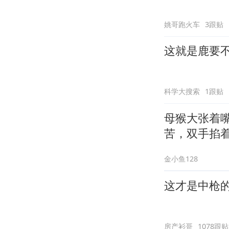
姚哥跑火车
3跟贴
这就是鹿要
科学大搜索
1跟贴
母猴大张着
苦，双手掐
金小鱼128
这才是中枪
房产衫哥
1078跟贴