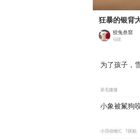
00:00
Play
狂暴的银背
狡兔叁窟
福建
为了孩子，
呆毛隆隆
小象被鬣狗
小贝动物汇
1跟贴