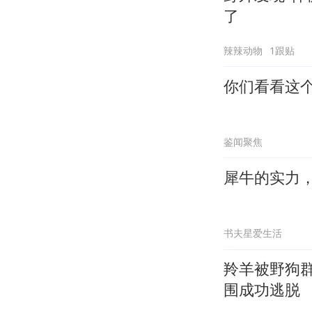
了
辣辣动物
1跟贴
你们看看这
鉴闻聚焦
犀牛的实力
书夫星爱生活
羚羊被野狗
围成功逃脱