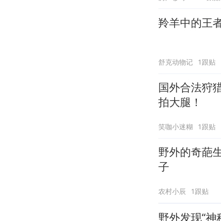
羚羊中的王
舒克动物记
1跟贴
国外合法狩
拍大腿！
笑咖小迷糊
1跟贴
野外的奇葩
子
农村小辰
1跟贴
野外发现“神