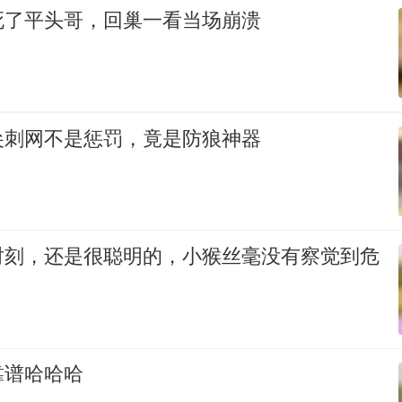
死了平头哥，回巢一看当场崩溃
尖刺网不是惩罚，竟是防狼神器
时刻，还是很聪明的，小猴丝毫没有察觉到危
靠谱哈哈哈