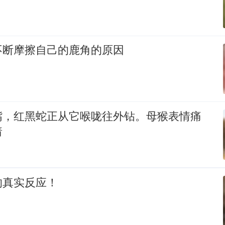
不断摩擦自己的鹿角的原因
嘴，红黑蛇正从它喉咙往外钻。母猴表情痛
着
的真实反应！