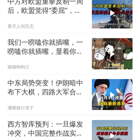
中方对欧盟重拳反制一周
后，欧盟觉得“委屈”，欧
外长将访华谈判
看尽人间百态
我们一唠嗑你就插嘴，一
唠嗑你就插嘴，显着你
了？
猫猫狗狗汪
中东局势突变！伊朗暗中
布下大棋，四路大军合
围，特朗普面临死局
潘蠸旅行浪子
西方智库预判：一旦爆发
冲突，中国完整作战实力