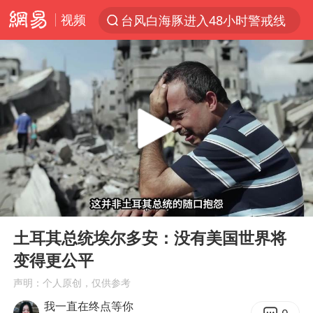
视频
台风白海豚进入48小时警戒线
以“新”破局 首发经济点亮城市消费活力
佛得角门将亮相智利俱乐部主场
中方回应是否在太平洋海底开采稀土
看守所辅警收受10万获刑1年
宇树科技发行价格150.80元/股
宇树科技王兴兴身家有望超200亿元
00:00
07:53
五粮液渠道价一箱上涨近百元
Play
Ent
full
CIA被曝已秘密设立古巴工作组
土耳其总统埃尔多安：没有美国世界将
变得更公平
法国下周开始禁止未经同意的电话营销
声明：个人原创，仅供参考
贵州轮胎子公司获美国退税8136万
我一直在终点等你