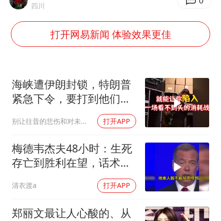
24小时不关空调 电费会更低吗
0
四川
中国养老床位“三连降”
打开网易新闻 体验效果更佳
哪吒汽车南宁工厂设备降价20%拍卖
我国编制完成新版全月地质图
郑国霖回应去景区上班被保安拦下
海峡遭伊朗封锁，特朗普
U17国足1分钟轰2球
紧急下令，要打到他们承
受不住
外交部发言人就广岛核爆81周年等答记者问
别让往昔的悲伤和对未来的恐惧
打开APP
奋进开新局 实干挑大梁
梅德韦杰夫48小时：生死
存亡到胜利在望，话术变
现实不变
清衣渡a
打开APP
郑丽文最让人心酸的、从