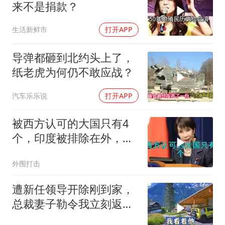
来不是捐款？
生活新鲜市
打开APP
导弹都砸到北约头上了，
纸老虎为何仍不敢应战？
汽车乐乐说
打开APP
被西方认可的大国只有4
个，印度被排除在外，为
何只能算准大国？
外围打击
遭新任领导开除刚到家，
总裁妻子勒令我立刻返
岗，我直言她无权命令我