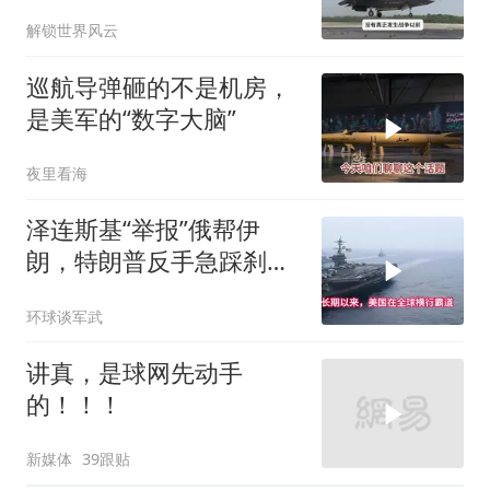
或将超出外界预期
解锁世界风云
巡航导弹砸的不是机房，
是美军的“数字大脑”
夜里看海
泽连斯基“举报”俄帮伊
朗，特朗普反手急踩刹
车，美国霸权底气尽失
环球谈军武
讲真，是球网先动手
的！！！
新媒体
39跟贴