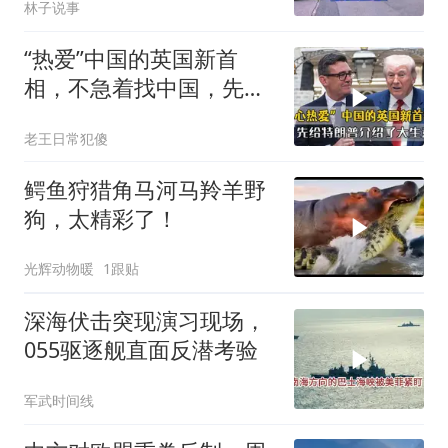
林子说事
“热爱”中国的英国新首
相，不急着找中国，先给
特朗普介绍大生意
老王日常犯傻
鳄鱼狩猎角马河马羚羊野
狗，太精彩了！
光辉动物暖
1跟贴
深海伏击突现演习现场，
055驱逐舰直面反潜考验
军武时间线