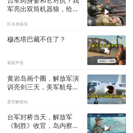
台军肉身要和它对抗？我
军亮出双筒机器狼，给登
陆步兵扫清通道
匹夫来搞笑
穆杰塔巴藏不住了？
最新声音
黄岩岛画个圈，解放军演
训亮剑三天，美军航母从
南海跑了
星空解密站
台军封桥当天，解放军
《制胜》收官，岛内察觉