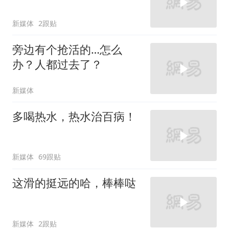
新媒体
2跟贴
旁边有个抢活的…怎么
办？人都过去了？
新媒体
多喝热水，热水治百病！
新媒体
69跟贴
这滑的挺远的哈，棒棒哒
新媒体
2跟贴