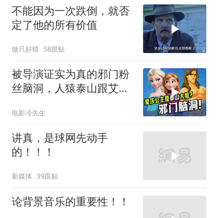
不能因为一次跌倒，就否
定了他的所有价值
做只好猹
58跟贴
被导演证实为真的邪门粉
丝脑洞，人猿泰山跟艾莎
公主竟是亲姐弟！
电影冷先生
讲真，是球网先动手
的！！！
新媒体
39跟贴
论背景音乐的重要性！！