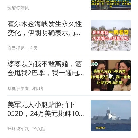
不妙：统一进程在加速
独醉笑清风
霍尔木兹海峡发生永久性
变化，伊朗明确表示局势
不可逆转
自己撑起一片天
婆婆以为我不敢离婚，酒
会甩我2巴掌，我一通电
话让婆家当场懵了
华庭讲美食
2跟贴
美军无人小艇贴脸拍下
052D，24万美元挑衅10
亿美元大驱，这是要搞新
环球谈军武
19跟贴
战法？