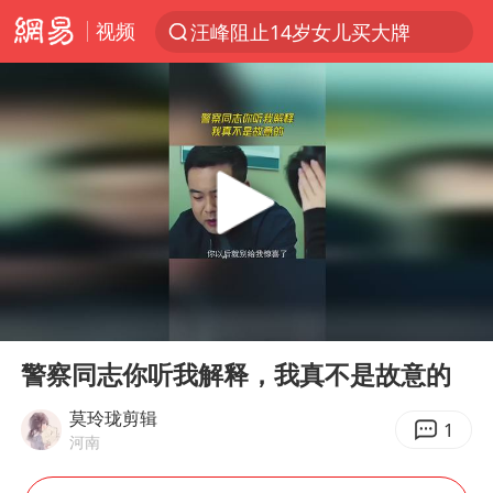
视频
汪峰阻止14岁女儿买大牌
上半年我国机械工业经济运行稳中有进
朱雨玲晋级WTT横滨冠军赛女单八强
女子开一天一夜空调后二氧化碳中毒
美国将对多晶硅衍生品加征15%关税
佛山通报笔试前13被淘汰后5名进体检
泰国校园枪击案死亡人数升至7人
00:00
00:31
陕西省委书记赶赴柞水县杏坪镇
Play
Ent
full
女孩摆摊卖菌子时收到北大通知书
警察同志你听我解释，我真不是故意的
年内第一高价股今日打新
莫玲珑剪辑
1
河南
改名后的“青海拉面”店