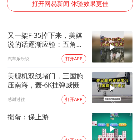
粉笔教育发布“自曝式”公开信
打开网易新闻 体验效果更佳
广岛核爆81周年央视播《奥本海默》
四川宜宾市高县发生4.9级地震
又一架F-35掉下来，美媒
公司“上四休三”但要降薪1000元
说的话逐渐应验：五角大
国民党推出AI发言人“郑小文”
楼要亏大了
汽车乐乐说
打开APP
A股收盘：三大指数均涨超1%
“中国蔬菜之乡”最高温达41.8℃
美舰机双线堵门，三国施
如何把百年大党建设得更加坚强有力？
压南海，轰-6K挂弹威慑
感谢过往
打开APP
掼蛋：保上游