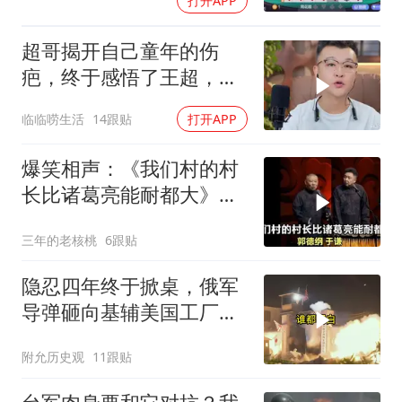
打开APP
超哥揭开自己童年的伤
疤，终于感悟了王超，他
决定接妈妈回来养老
临临唠生活
14跟贴
打开APP
爆笑相声：《我们村的村
长比诸葛亮能耐都大》郭
德纲 于谦
三年的老核桃
6跟贴
隐忍四年终于掀桌，俄军
导弹砸向基辅美国工厂，
背后这步棋太狠了
附允历史观
11跟贴