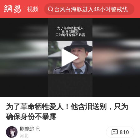
视频
台风白海豚进入48小时警戒线
以“新”破局 首发经济点亮城市消费活力
佛得角门将亮相智利俱乐部主场
中方回应是否在太平洋海底开采稀土
宇树科技发行价格150.80元/股
看守所辅警收受10万获刑1年
宇树科技王兴兴身家有望超200亿元
00:00
01:07
五粮液渠道价一箱上涨近百元
Play
Ent
full
CIA被曝已秘密设立古巴工作组
为了革命牺牲爱人！他含泪送别，只为
确保身份不暴露
U17国足1分钟轰2球
泰国一女公务员妆容引争议 本人回应
剧能追吧
810
河北