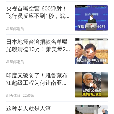
央视首曝空警-600弹射！
飞行员反应不到1秒，战
友牺牲无人退缩！
星星邮递员
日本地震台湾捐款名单曝
光赖清德10万！萧美琴20
万，郑丽文100万
星星邮递员
印度又破防了！雅鲁藏布
江超级工程为何让南亚失
眠
刺头体育
22跟贴
这种老人就是人渣