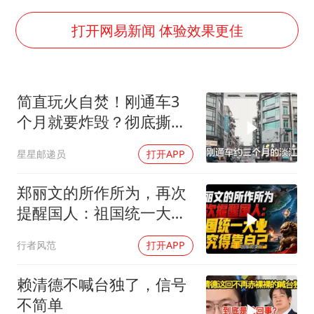
法国将禁止“未经同意的电话营销”
80后女柜员逆袭成4200亿银行副行长
打开网易新闻 体验效果更佳
27岁女子成组织卖淫集团主犯被通缉
吉林一“温度计大楼”读数爆表
简直玩火自焚！刚通车3
女子利用漏洞0元薅走3000多件家电
个月就要炸毁？彻底撕下
贵州轮胎子公司获美国退税8136万
台当局遮羞布！
星星邮递员
打开APP
东方甄选被判赔偿江小白30万元
奋进开新局 实干挑大梁
郑丽文的所作所为，再次
提醒国人：祖国统一大
业，终究得靠自己！
行者风范
打开APP
赖清德不喊台独了，信号
不简单