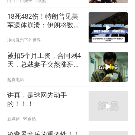
白白白白栗子
2跟贴
18死482伤！特朗普见美
军遗体崩溃：伊朗将数倍
偿还
冷峻视角下的世界
被扣5个月工资，合同剩4
天，总裁妻子突然涨薪续
签，我递辞呈她慌了
起喜电影
讲真，是球网先动手
的！！！
新媒体
39跟贴
论背景音乐的重要性！！