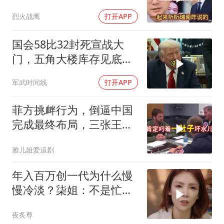
烈火战鹰
打开APP
国会58比32封死宣战大
门，五角大楼库存见底，
特朗普叫停打伊朗那晚发
军武时间线
打开APP
生了什么
菲方挑衅行为，倒逼中国
完成最终布局，三张王牌
现身黄岩岛
雅儿姐爱追剧
年入百万创一代为什么慢
慢冷淡？柒姐：不是忙是
看清你的真面目！
夜炙尊