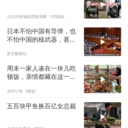
北京作家编剧肥猪满圈
109跟贴
日本不怕中国有导弹，也
不怕中国的核武器，甚至
不怕中国的稀土制裁
星空解密站
周末一家人凑在一块儿吃
顿饭，亲情都藏在这一饭
一菜里
乡间小徐
5跟贴
五百块甲鱼换百亿女总裁