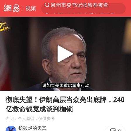
视频
“电影+”如何激发千亿级消费新活力？
上海：台风白海豚或将带来龙卷风
中国女篮70-67险胜尼日利亚女篮
中巨芯：上半年归母净利润1405.77万元
38岁演员求职万岁山NPC成功
四川宜宾市高县4.9级地震致1人死亡
国乒男单横滨冠军赛全军覆没
00:00
06:28
秋天的第一杯奶茶到底有多火
Play
Ent
full
东航：国内客票提前14天免费退改
彻底失望！伊朗高层当众亮出底牌，240
亿救命钱竟成谈判枷锁
美股存储板块集体大跌
声明：个人原创，仅供参考
日本试射“战斧”导弹，国防部回应
拾破烂的天真