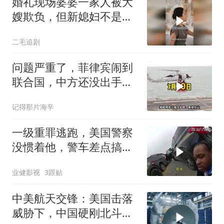
婚礼现场婆婆一家人被大
嫂欺负，但新媳妇不是好
惹的！
二毛追剧
问题严重了，菲律宾闹到
联合国，中方还没出手，
东盟两国先出手了
记得那片海辛
一级重罪逃跑，美国警察
没惯着他，警车差点搞报
废
业健影视
3跟贴
中美航天交锋：美国击落
威胁下，中国硬刚北斗升