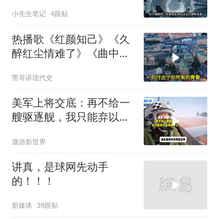
级+重复火箭
小先生笔记
4跟贴
热播歌《红颜知己》《久
醉红尘情难了》《曲中
人》《伱是陪我风雨的
黑哥讲现代史
人》
美军上将交底：再不给一
艘驱逐舰，我只能弃以色
列保本土
遨游新世界
讲真，是球网先动手
的！！！
新媒体
39跟贴