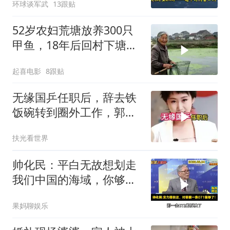
环球谈军武
13跟贴
权已定
52岁农妇荒塘放养300只
甲鱼，18年后回村下塘瞬
间傻眼
起喜电影
8跟贴
无缘国乒任职后，辞去铁
饭碗转到圈外工作，郭跃
如今级别年薪多少
扶光看世界
帅化民：平白无故想划走
我们中国的海域，你够格
吗？
果妈聊娱乐