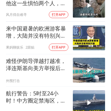
他这一生惧怕两个人，却
只敬佩一个人！
风月得自难寻
打开APP
来中国避暑的欧洲游客暴
增，大陆并没有特别兴
奋！介文汲
果妈聊娱乐
2跟贴
打开APP
难怪伊朗导弹越打越准，
泽连斯基向美方举报后，
特朗普宣布不打了
外围打击
航行警告：5时至24小
时！中方圈定禁海区，美
航母紧急后撤，黄岩岛主