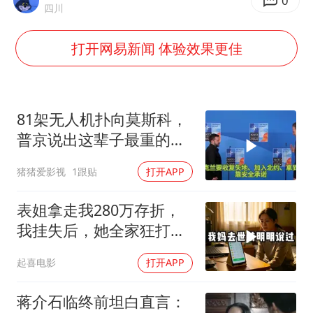
广东雷州通报特教老师招聘违规事件
0
四川
百花奖开幕式
打开网易新闻 体验效果更佳
胡彦斌韩磊 谁帮谁
我国外贸延续良好增长态势
国防部：中国军队坚决反制任何闹海挑衅图谋
81架无人机扑向莫斯科，
“新疆阿勒泰八月能滑雪”不实
普京说出这辈子最重的一
句话
夯实基础开新局
猪猪爱影视
1跟贴
打开APP
表姐拿走我280万存折，
我挂失后，她全家狂打
200个电话
起喜电影
打开APP
蒋介石临终前坦白直言：