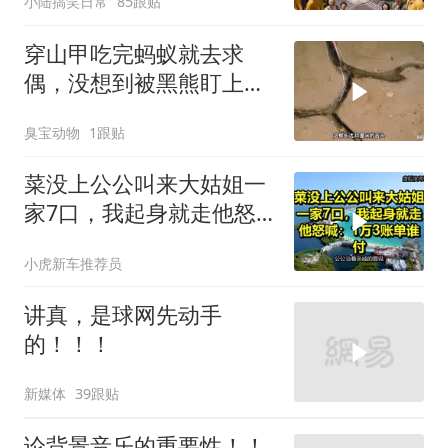
小陆搞笑日常
85跟贴
穿山甲吃完蚂蚁就去求
偶，没想到被黑熊盯上
了！
臭宝动物
1跟贴
菜没上公公叫来大姑姐一
家7口，我起身就走他怒
喊：1万3账单谁付
小虎新车推荐员
讲真，是球网先动手
的！！！
新媒体
39跟贴
论背景音乐的重要性！！