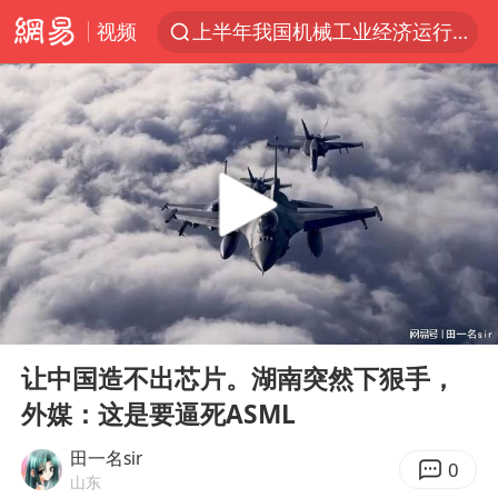
视频
上半年我国机械工业经济运行稳中有进
朱雨玲晋级WTT横滨冠军赛女单八强
女子开一天一夜空调后二氧化碳中毒
美国将对多晶硅衍生品加征15%关税
佛山通报笔试前13被淘汰后5名进体检
泰国校园枪击案死亡人数升至7人
陕西省委书记赶赴柞水县杏坪镇
00:00
10:52
女孩摆摊卖菌子时收到北大通知书
Play
Ent
full
年内第一高价股今日打新
让中国造不出芯片。湖南突然下狠手，
外媒：这是要逼死ASML
改名后的“青海拉面”店
粉笔教育发布“自曝式”公开信
田一名sir
0
山东