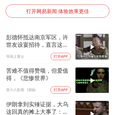
广岛核爆81周年央视播《奥本海默》
四川宜宾市高县发生4.9级地震
打开网易新闻 体验效果更佳
公司“上四休三”但要降薪1000元
国民党推出AI发言人“郑小文”
彭德怀抵达南京军区，许
A股收盘：三大指数均涨超1%
世友设宴招待，直言这是
“中国蔬菜之乡”最高温达41.8℃
最高的标准
等风上青云
打开APP
如何把百年大党建设得更加坚强有力？
苦难不值得赞颂，但爱值
得，《悲惨世界》
莹小八影视
1跟贴
打开APP
伊朗拿到实锤证据，大乌
这回真的摊上大事了：私