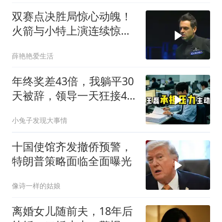
双赛点决胜局惊心动魄！
火箭与小特上演连续惊险
反转，结局舒服了
薛艳艳爱生活
年终奖差43倍，我躺平30
天被辞，领导一天狂接47
个退单电话
小兔子发现大事情
十国使馆齐发撤侨预警，
特朗普策略面临全面曝光
像诗一样的姑娘
离婚女儿随前夫，18年后