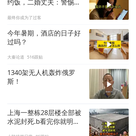
约饭，二婚丈夫：警惕骗
局
最终你成为了过客
今年暑期，酒店的日子好
过吗？
大秦论道
516跟贴
1340架无人机轰炸俄罗
斯！
上海一整栋28层楼全部被
水泥封死.b看完你就明白
了..s