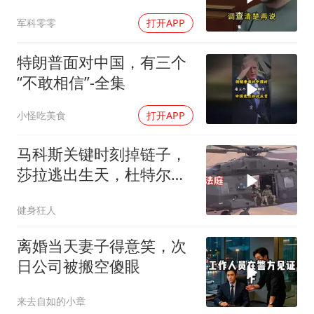
下致电求和
军科零零
打开APP
特朗普面对中国，有三个
“不敢相信”-全集
小怪吃美食
打开APP
马科斯关键时刻掉链子，
莎拉逃出生天，杜特尔特
家族稳了
健身狂人
离婚当天妻子得意笑，次
日公司被搬空傻眼
来去自如的小章