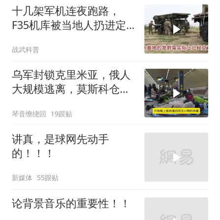
十几架军机连夜跑路，
F35机库被当地人扔进定
位器，美军在中东的老底
战武科普
让人掀了个干净
乌军封锁克里米亚，俄人
大规模逃离，莫斯科仓库
遭袭
琴音缭绕回
19跟贴
讲真，是球网先动手
的！！！
新媒体
55跟贴
论背景音乐的重要性！！