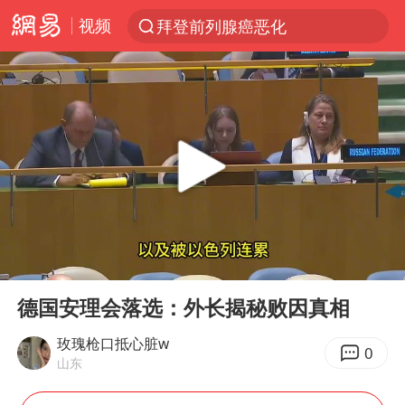
视频
拜登前列腺癌恶化
跨界融合拉长夏日经济消费链条
“白海豚”逼近浙闽沿海
“伊斯兰版北约”出现
外国游客的“中国游三件套”火了
上海大部迎大暴雨
以军士兵把枪口对准中国记者
00:00
04:25
白海豚在海上打了个结
Play
Ent
full
2026年7月份居民消费价格同比上涨0.5%
德国安理会落选：外长揭秘败因真相
方桃子代言广告视频已下架
玫瑰枪口抵心脏w
0
山东
浙江海域将现5到8米巨浪到狂浪