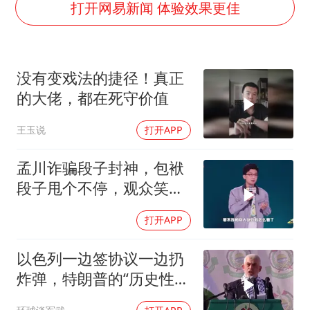
河南警方公开征集黑恶犯罪线索
打开网易新闻 体验效果更佳
谢霆锋演唱会隔空祝王菲生日快乐
WTT横滨冠军赛女单四强国乒占三席
没有变戏法的捷径！真正
浙江省发出今年第2号指挥长令
的大佬，都在死守价值
辽宁省深化扫黑除恶专项斗争
王玉说
打开APP
一周大涨超7% 金价为何突然上涨
央视新主播李秋莹孙亚鹏亮相
孟川诈骗段子封神，包袱
构建更高水平的全民健身公共服务体系
段子甩个不停，观众笑到
失态丨脱口秀
打开APP
以色列一边签协议一边扔
炸弹，特朗普的“历史性协
议”到底算不算数