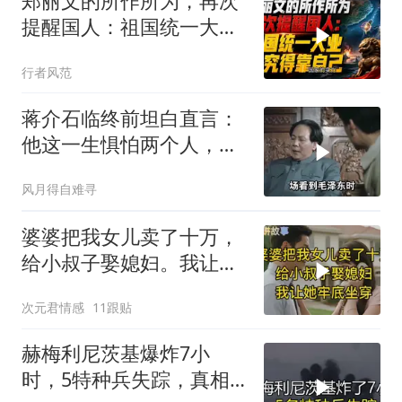
郑丽文的所作所为，再次
提醒国人：祖国统一大
业，终究得靠自己！
行者风范
蒋介石临终前坦白直言：
他这一生惧怕两个人，却
只敬佩一个人！
风月得自难寻
婆婆把我女儿卖了十万，
给小叔子娶媳妇。我让她
牢底坐穿！
次元君情感
11跟贴
赫梅利尼茨基爆炸7小
时，5特种兵失踪，真相