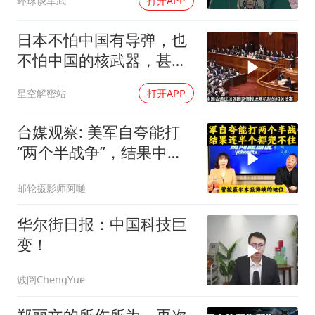
环球谈军武
打开APP
日本不怕中国有导弹，也
不怕中国的核武器，甚至
不怕中国的稀土制裁
星空解密站
打开APP
台媒观察: 美军自夸能打
“两个半战争”，结果中东
这一仗，连半个都兜不住
邮轮摄影师阿嗵
华尔街日报：中国科技巨
变！
诚阅ChengYue