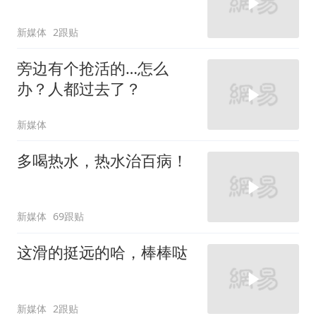
新媒体
2跟贴
旁边有个抢活的…怎么
办？人都过去了？
新媒体
多喝热水，热水治百病！
新媒体
69跟贴
这滑的挺远的哈，棒棒哒
新媒体
2跟贴