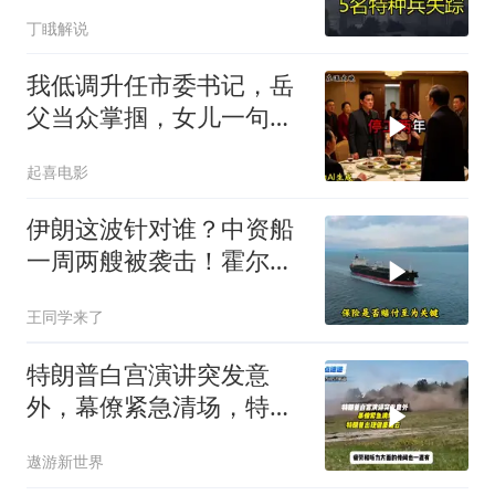
远超想象
丁睋解说
我低调升任市委书记，岳
父当众掌掴，女儿一句话
全家惊呆
起喜电影
伊朗这波针对谁？中资船
一周两艘被袭击！霍尔木
兹海峡的“安全走廊”神话
王同学来了
彻底破灭！
特朗普白宫演讲突发意
外，幕僚紧急清场，特朗
普出现健康疑云！
遨游新世界