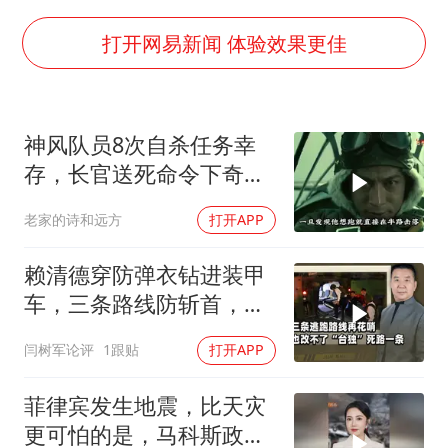
多地银行上调存款利率
面对面丨蔡磊：与渐冻症抗争 纵使不敌 也不屈服
打开网易新闻 体验效果更佳
5万小车卖不动 微型代步车集体遇冷
NBA传奇教练老尼尔森去世
神风队员8次自杀任务幸
手机真会“偷听”我们说话吗
存，长官送死命令下奇迹
上半年全球新能源乘用车销量1122万台
生还至92岁
老家的诗和远方
打开APP
加沙约14万栋建筑被完全摧毁
从科技创新看开局起步的时与势
赖清德穿防弹衣钻进装甲
车，三条路线防斩首，真
打起来跑得掉吗？
闫树军论评
1跟贴
打开APP
菲律宾发生地震，比天灾
更可怕的是，马科斯政府