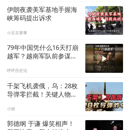
伊朗夜袭美军基地手握海
峡筹码提出诉求
小豆豆赛事
79年中国凭什么16天打崩
越军？越南军队前参谋：
越军彻底认识到中国的实
呼呼历史论
力
千架飞机袭俄，乌：28枚
导弹零拦截！关键人物被
杀，普京2动作
小彻
郭德纲 于谦 爆笑相声！