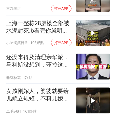
无底线挑衅中国
三农老历
打开APP
上海一整栋28层楼全部被
水泥封死.b看完你就明白
了..s
小陆搞笑日常
105跟贴
打开APP
还没来得及清理亲华派，
马科斯没想到，莎拉这次
居然换了打法！
春露秋霜
1跟贴
女孩刚嫁人，婆婆就要给
儿媳立规矩，不料儿媳不
是好惹的！
二毛追剧
161跟贴