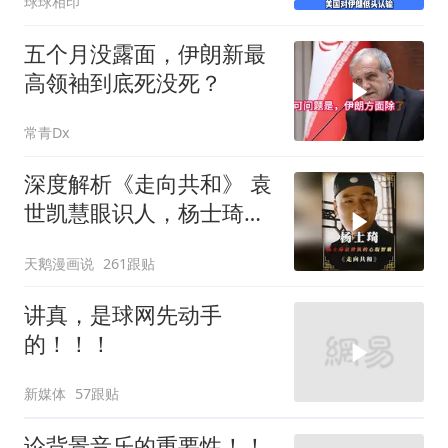
球球相印
五个月没露面，伊朗新最
高领袖到底死没死？
常青Dx
深度解析《走向共和》 袁
世凯慧眼识人，杨士琦确
实不一般
天鹅漫画说
261跟贴
讲真，是球网先动手
的！！！
新媒体
57跟贴
论背景音乐的重要性！！