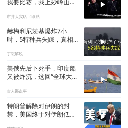
我要比赛，我上妙峰山干
嘛去？你去拜一拜冠军老
市井大实话
4跟贴
祖庙
赫梅利尼茨基爆炸7小
时，5特种兵失踪，真相
远超想象
丁睋解说
美俄先后下死手，印度船
又被炸沉，这回“全球大
国”的面具彻底挂不住了
古人那点事
特朗普解除对伊朗的封
禁，美国终于对伊朗低头
认输了吗？