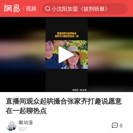
视频
小沈阳加盟《披荆斩棘》
台风“白海豚”登陆 各地各部门全力应对
白海豚雨量超越利奇马、巴威
人形机器人第一股
上海地铁4条线路全线停运
宇树申购 中一签有望赚20万元
4.2平卫生间补漏注胶花1.55万
00:00
00:32
白海豚路径图
Play
Ent
full
武汉3名城管协管员殴打摊主被刑拘
直播间观众起哄撮合张家齐打趣说愿意
在一起聊热点
律师谈贾冰私人饭局被偷拍
男子结婚8年3个女儿都不是亲生
啾动漫
0
四川