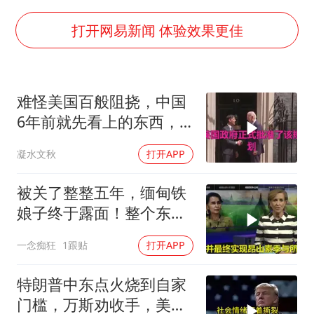
国足U17与阿森纳决赛取消 并列冠军
上门女婿出轨女邻居多年被判重婚罪
打开网易新闻 体验效果更佳
构建更高水平的全民健身公共服务体系
韩军前线部队连曝丑闻
难怪美国百般阻挠，中国
云南一男子胃中取出180颗铁钉
6年前就先看上的东西，
曹颖儿子首次演长剧
特朗普想要截胡？
凝水文秋
打开APP
以军士兵把枪口对准中国记者
奋力开创中国式现代化建设新局面
被关了整整五年，缅甸铁
娘子终于露面！整个东南
亚都紧张了？
一念痴狂
1跟贴
打开APP
特朗普中东点火烧到自家
门槛，万斯劝收手，美国