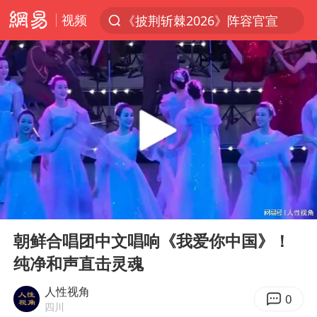
视频
《披荆斩棘2026》阵容官宣
上半年我国经营主体结构持续优化
杭州机场已取消航班388架次
浙江省委书记：该停下的坚决停下来
中国籍豪华游艇富商之子在泰国被杀
白海豚北上或致京津冀暴雨
广西公开征集涉黑涉恶犯罪线索
00:00
01:37
看完所有石窟需2000元？景区回应
Play
Ent
full
上海中心千吨“镇楼神器”摆动明显
朝鲜合唱团中文唱响《我爱你中国》！
纯净和声直击灵魂
新疆一婚礼线上邀请引热议
世界第1特鲁姆普斯诺克中国赛一轮游
人性视角
0
四川