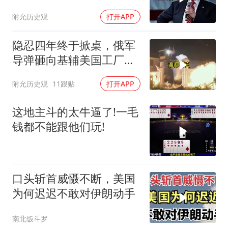
本土真可能挨打
附允历史观
打开APP
隐忍四年终于掀桌，俄军
导弹砸向基辅美国工厂，
背后这步棋太狠了
附允历史观
11跟贴
打开APP
这地主斗的太牛逼了!一毛
钱都不能跟他们玩!
口头斩首威慑不断，美国
为何迟迟不敢对伊朗动手
南北饭斗罗