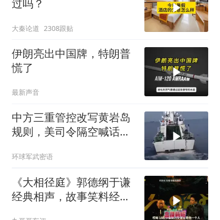
过吗？
大秦论道
2308跟贴
伊朗亮出中国牌，特朗普
慌了
最新声音
中方三重管控改写黄岩岛
规则，美司令隔空喊话露
了底牌
环球军武密语
《大相径庭》郭德纲于谦
经典相声，故事笑料经典
不断！