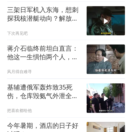
三架日军机入东海，想刺
探我核潜艇动向？解放军
导弹剑指日军基地
下次再见吧
蒋介石临终前坦白直言：
他这一生惧怕两个人，却
只敬佩一个人！
风月得自难寻
基辅遭俄军轰炸致35死
伤，仓库毁氨气外泄全城
警报
把喜欢都给他
今年暑期，酒店的日子好