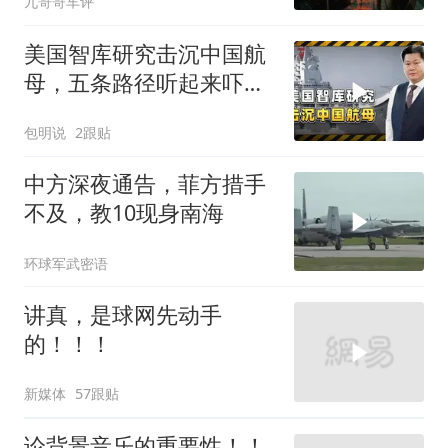
九哥哥车评
美国智库研究击沉中国航
母，五条路径听起来吓
人，实则凑数的多
包明说
2跟贴
中方深夜通告，菲方措手
不及，教10现身南海
环球军武密语
讲真，是球网先动手
的！！！
新媒体
57跟贴
论背景音乐的重要性！！