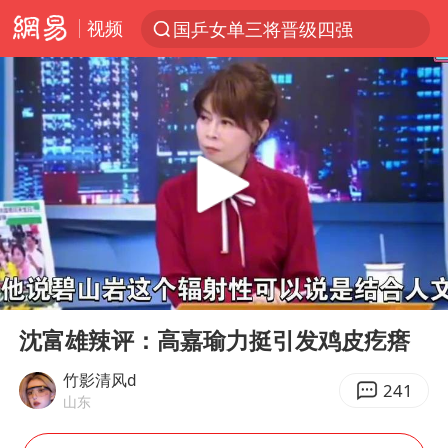
视频
国乒女单三将晋级四强
光影经济撬动暑期消费新蓝海
陈思诚零点晒照为佟丽娅庆生
郑丽文：台湾从来没有“独立”过
央视新主播李秋莹孙亚鹏亮相
几元成本的AI广告导致千万市值蒸发
情侣平潭拍日出坠崖1死1伤
00:00
05:06
老挝国会主席赛宋蓬逝世
Play
Ent
full
茅台部分直营店飞天茅台提价
沈富雄辣评：高嘉瑜力挺引发鸡皮疙瘩
白海豚将正面袭击贯穿浙江
竹影清风d
241
山东
酒店回应车内过夜被收150元