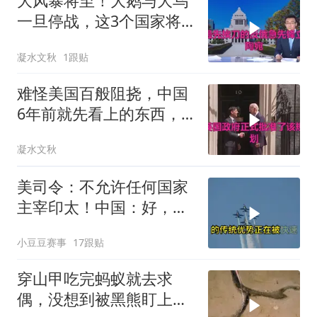
大风暴将至！大鹅与大乌
一旦停战，这3个国家将
直接迎来灭国崩盘
凝水文秋
1跟贴
难怪美国百般阻挠，中国
6年前就先看上的东西，
特朗普想要截胡？
凝水文秋
美司令：不允许任何国家
主宰印太！中国：好，轰
6N就挂一枚弹升空
小豆豆赛事
17跟贴
穿山甲吃完蚂蚁就去求
偶，没想到被黑熊盯上