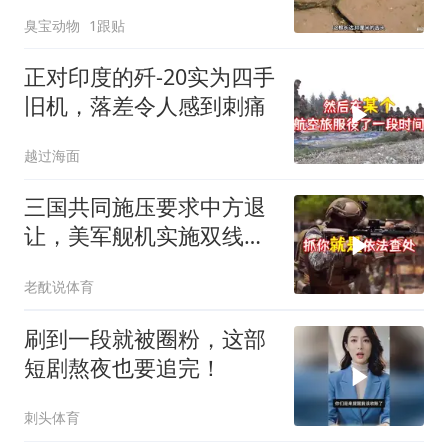
了！
臭宝动物
1跟贴
正对印度的歼-20实为四手
旧机，落差令人感到刺痛
越过海面
三国共同施压要求中方退
让，美军舰机实施双线抵
近，南海被划为禁区，
老酖说体育
轰-6K已挂弹
刷到一段就被圈粉，这部
短剧熬夜也要追完！
刺头体育