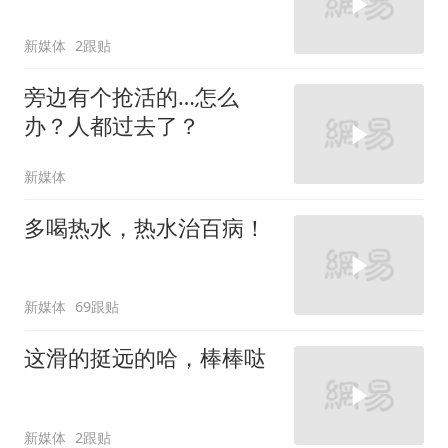
新媒体
2跟贴
旁边有个抢活的…怎么
办？人都过去了？
新媒体
多喝热水，热水治百病！
新媒体
69跟贴
这滑的挺远的哈，棒棒哒
新媒体
2跟贴