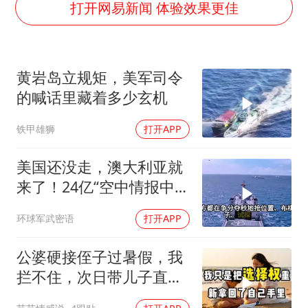
黄金牛市回来了吗
打开网易新闻 体验效果更佳
酒店花洒现排泄物住客索赔遭拒
杭州全市有序停课
黄岩岛立规矩，美军司令
夏日经济乘“热”而上 消费市场向“新”而行
的喊话里藏着多少玄机
36岁男演员成景区NPC后人气爆棚
铁甲雄狮
打开APP
新疆优化调整景区内自驾服务费
全民健身事业高质量发展
美国还没走，澳大利亚就
乐享全民健身 共筑健康中国
来了！24亿“空中情报中
心”刚到手就杀入南海
环球军武密语
打开APP
公婆硬接侄子过暑假，我
拦不住，次日带儿子直飞
普吉岛，婆婆傻眼