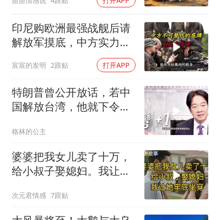
苗苗情感说
4跟贴
打开APP
印尼购欧洲最强战舰后请
解放军摸底，中方实力几
何？
宸宸的发明
2跟贴
打开APP
特朗普曾公开放话，若中
国解放台湾，他就下令轰
炸北京
格林的公主
婆婆把我女儿卖了十万，
给小叔子娶媳妇。我让她
牢底坐穿！
次元君情感
7跟贴