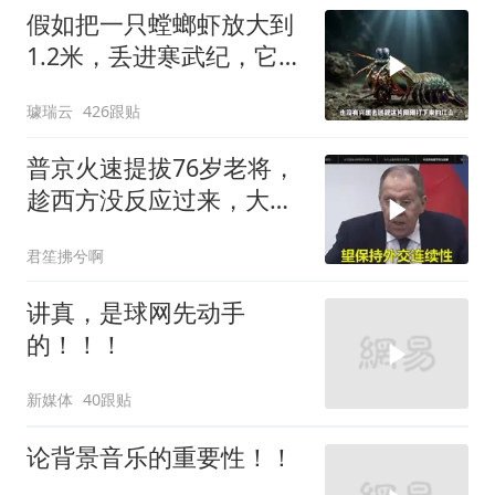
假如把一只螳螂虾放大到
1.2米，丢进寒武纪，它能
战胜当代霸主吗
璩瑞云
426跟贴
普京火速提拔76岁老将，
趁西方没反应过来，大鹅
外交要动真格了
君笙拂兮啊
讲真，是球网先动手
的！！！
新媒体
40跟贴
论背景音乐的重要性！！