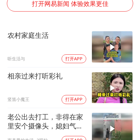
打开网易新闻 体验效果更佳
吉林一“温度计大楼”读数爆表
法国将禁止“未经同意的电话营销”
村民谈“梅姨”：叫的其实是“媒姨”
农村家庭生活
郑国霖回应去景区上班被保安拦下
我国编制完成新版全月地质图
听生活与
打开APP
感觉全东北都在等7号
相亲过来打听彩礼
奋进开新局 实干挑大梁
竖笛小魔王
打开APP
老公出去打工，非得在家
里安个摄像头，媳妇气得
立马给它盖上！