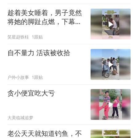
趁着美女睡着，男子竟然
将她的脚趾点燃，下幕美
女太疼了！
笑星赵铁柱
1跟贴
自不量力 活该被收拾
户外小故事
1跟贴
贪小便宜吃大亏
大美临城追梦
老公天天就知道钓鱼，不