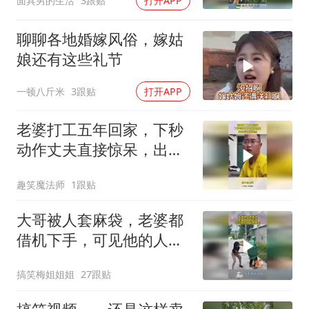
面具男的生活
3跟贴
打开APP
聊聊各地婚嫁风俗，嫁姑
娘还有这些礼节
一顿八斤米
3跟贴
打开APP
老婆打工五年回家，下秒
动作丈夫直接惊呆，出去
后直接拉黑
趣笑魔法师
1跟贴
大哥被人套麻袋，老婆都
借机下手，可见他的人品
有多差！
搞笑梅姐姐姐
27跟贴