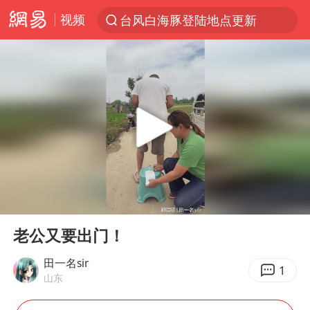
台风白海豚登陆地点更新
视频
以“新”破局 首发经济点亮城市消费活力
台风白海豚进入48小时警戒线
佛得角门将亮相智利俱乐部主场
宇树科技发行价格150.80元/股
中方回应是否在太平洋海底开采稀土
CIA被曝已秘密设立古巴工作组
泰国一女公务员妆容引争议 本人回应
00:00
00:12
U17国足1分钟轰2球
Play
Ent
full
老公又要出门！
宇树科技王兴兴身家有望超200亿元
田一名sir
外交部发言人就广岛核爆81周年等答记者问
1
山东
贵州轮胎子公司获美国退税8136万