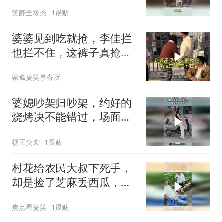
反应亮了
笑翻全场秀
1跟贴
婆婆见到吃就抢，李佳拦
也拦不住，这裤子真抢
手！
家禽搞笑事务所
婆媳吵架归吵架，约好的
烧烤决不能错过，场面实
在是笑不活！
梗王突袭
1跟贴
村花给农民大叔下死手，
却是捡了芝麻丢西瓜，做
人别只顾眼前利益
焦点看搞笑
1跟贴