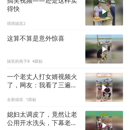
搞笑视频——还是这样卖
得快
琪琪搞笑2
这算不算是意外惊喜
搞笑的燕子8
4跟贴
一个老丈人打女婿视频火
了，网友：我看了三遍笑
死我了
全新搞笑
1跟贴
媳妇太调皮了，竟然让老
公用开水洗头，下幕老公