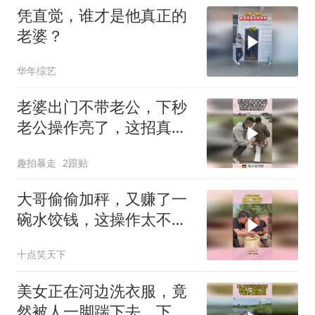
凭直觉，谁才是他真正的
老婆？
华年综艺
老婆出门不带老公，下秒
老公操作亮了，这招真是
太损了！
趣拍暴走
2跟贴
大哥偷偷加秤，又赚了一
碗水饺钱，这操作太不地
道了！
十点笑天下
美女正在河边洗衣服，竟
然被人一脚踹下去，下幕