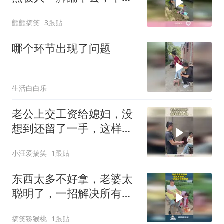
美女直接傻眼
颤颤搞笑
3跟贴
哪个环节出现了问题
生活白白乐
老公上交工资给媳妇，没
想到还留了一手，这样家
庭应该很和睦！
小汪爱搞笑
1跟贴
东西太多不好拿，老婆太
聪明了，一招解决所有难
题！
搞笑猕猴桃
1跟贴