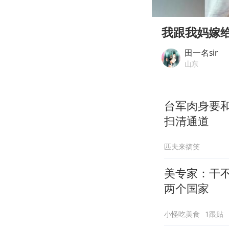
00:00
Play
我跟我妈嫁
田一名sir
山东
台军肉身要
扫清通道
匹夫来搞笑
美专家：干
两个国家
小怪吃美食
1跟贴