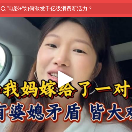
“电影+”如何激发千亿级消费新活力？
U17国足点球大战淘汰河床晋级决赛
中巨芯：上半年归母净利润1405.77万元
国乒男单横滨冠军赛全军覆没
东航：国内客票提前14天免费退改
四川宜宾高县4.9级地震致1死
日本试射“战斧”导弹，国防部回应
百花奖开幕式 刘浩存独舞
台风白海豚中心风力增强
广东雷州通报特教老师招聘违规事件
“新疆阿勒泰八月能滑雪”不实