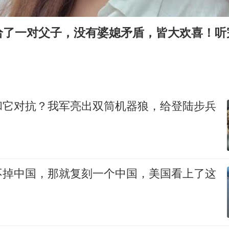
我国外贸延续良好增长态势
国防部：中国军队坚决反制任何闹海挑衅图谋
给了一对父子，没有婆媳矛盾，皆大欢喜！听
今日立秋你咬秋了吗
女儿为争财产堵门阻挠父亲出殡
欧阳娜娜窦靖童好搭
建筑工人不慎坠落身体被3根钢筋刺穿
和它对抗？我军亮出双筒机器狼，给登陆步兵
夯实基础开新局
不掉中国，那就复刻一个中国，美国看上了这