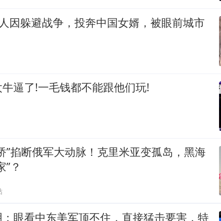
丈人因躲避战争，投奔中国女婿，被眼前城市
牛逼了!一毛钱都不能跟他们玩!
桥”掐断俄军大动脉！克里米亚变孤岛，黑海
家”？
贴
明：眼看中东美军顶不住，直接猛击要害，特