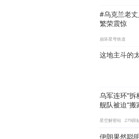
#乌克兰老
繁荣震惊
崩坏星穹铁道
这地主斗的太
乌军连环“拆
舰队被迫“搬
星空解密站
279跟
伊朗果然聪