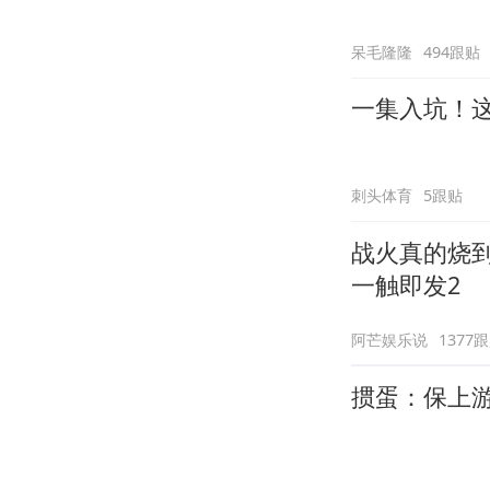
呆毛隆隆
494跟贴
一集入坑！
刺头体育
5跟贴
战火真的烧
一触即发2
阿芒娱乐说
1377
掼蛋：保上