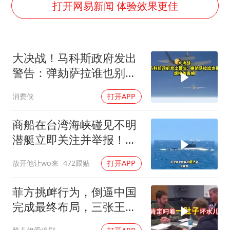
5万小车卖不动 微型代步车集体遇冷
打开网易新闻 体验效果更佳
4.2平卫生间补漏注胶花1.55万
周星驰妈妈现身香港首映礼
大决战！马科斯政府发出
上海地铁4条线路全线停运
警告：弹劾萨拉谁也别想
湖北启动重大气象灾害三级应急响应
掩盖真相
消费侠
打开APP
费大厨口号更改 不再宣传小炒肉大王
56岁刘奕君跟13岁女儿合跳
商船在台湾海峡碰见不明
从科技创新看开局起步的时与势
潜艇立即关注并举报！一
闽字渔船直接冲脸
放开他让wo来
472跟贴
打开APP
菲方挑衅行为，倒逼中国
完成最终布局，三张王牌
现身黄岩岛