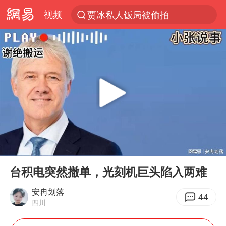
视频
贾冰私人饭局被偷拍
台风“白海豚”登陆 各地各部门全力应对
奥沙利文晋级斯诺克中国公开赛16强
路虎卫士110 HSE限时降价
我国发现稀散金属独立新矿物——乌斯河锗矿
上海鼓励居家办公
部分银行上调存款利率
00:00
07:26
小沈阳加盟《披荆斩棘》
Play
Ent
full
新疆生产建设兵团生态环境局原局长被查
台积电突然撤单，光刻机巨头陷入两难
朱一龙的鼻子怎么了
安冉划落
44
四川
大疆错失宇树