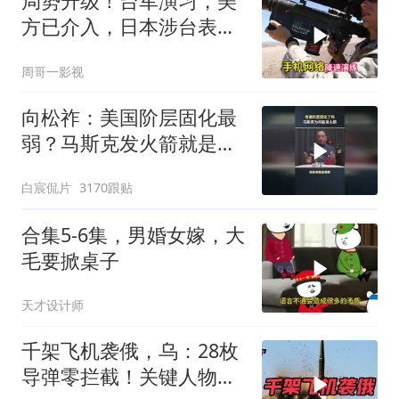
局势升级！台军演习，美
方已介入，日本涉台表述
突变，大陆已收到通知
周哥一影视
向松祚：美国阶层固化最
弱？马斯克发火箭就是答
案！
白宸侃片
3170跟贴
合集5-6集，男婚女嫁，大
毛要掀桌子
天才设计师
千架飞机袭俄，乌：28枚
导弹零拦截！关键人物被