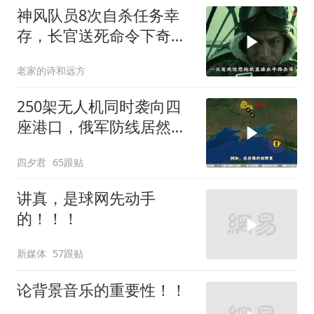
神风队员8次自杀任务幸
存，长官送死命令下奇迹
生还至92岁
老家的诗和远方
250架无人机同时袭向四
座港口，俄军防线居然彻
底瘫痪
四夕君
65跟贴
讲真，是球网先动手
的！！！
新媒体
57跟贴
论背景音乐的重要性！！