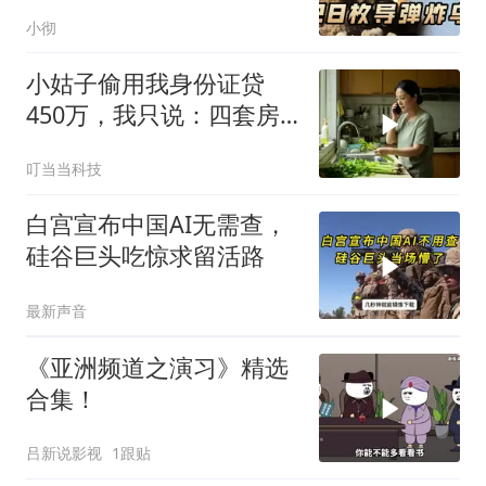
杀，普京2动作
小彻
小姑子偷用我身份证贷
450万，我只说：四套房
三辆车全款
叮当当科技
白宫宣布中国AI无需查，
硅谷巨头吃惊求留活路
最新声音
《亚洲频道之演习》精选
合集！
吕新说影视
1跟贴