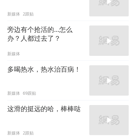
新媒体
2跟贴
旁边有个抢活的…怎么
办？人都过去了？
新媒体
多喝热水，热水治百病！
新媒体
69跟贴
这滑的挺远的哈，棒棒哒
新媒体
2跟贴