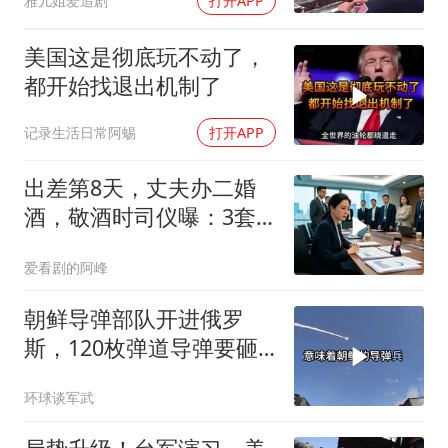
雅儿姐爱追剧
打开APP
美国这是彻底玩不动了，
都开始找退出机制了
记录生活日常阿蜴
打开APP
出差第8天，丈夫办二婚
酒，敬酒时司仪曝：3套
房2家公司被前妻冻结
爱看剧的阿峰
朝鲜导弹部队开进俄罗
斯，120枚弹道导弹要砸
向乌克兰
环球谈军武