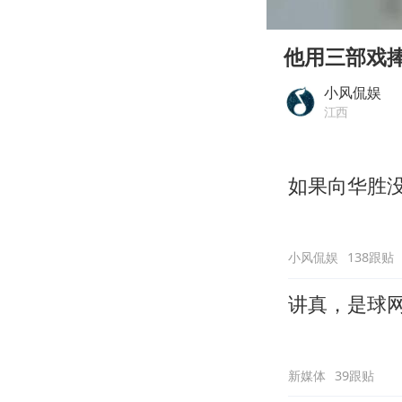
00:00
Play
他用三部戏
小风侃娱
江西
如果向华胜
小风侃娱
138跟贴
讲真，是球
新媒体
39跟贴