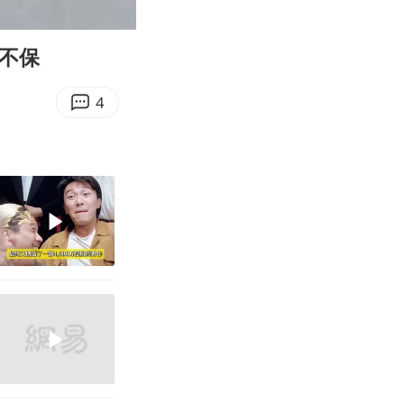
03:44
Enter
fullscreen
不保
4