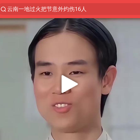
云南一地过火把节意外灼伤16人
台风白海豚已进入24小时警戒线
“东北超”哈尔滨主场收官战小贴士
泰国校园枪击事件已致8死30余伤
女子被狗舔脚确诊三级暴露 医生回应
俄黑客称掌握北约直接参与袭俄证据
考生称遭第二名花钱劝退 当地再通报
福建省泉州市委书记张毅恭接受纪律审查和监察调查
2名小孩玩手机低头幅度近乎折叠
“中国蔬菜之乡”最高温达41.8℃
老人离世案亲属质疑记录仪