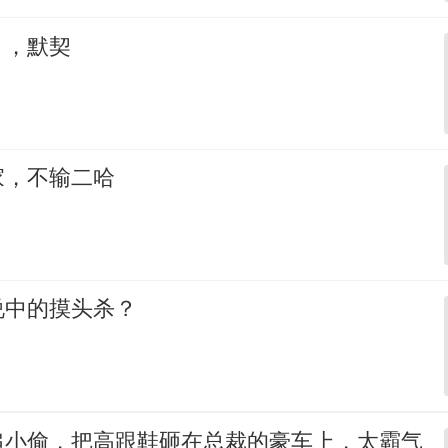
，，默契
家，不输二哈
说中的摸头杀？
追小偷，把高跟鞋砸在总裁的豪车上，太霸气