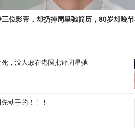
老中医：立秋后养心是关键
U17国足点球大战淘汰河床晋级决赛
捧三位影帝，却扔掉周星驰简历，80岁却晚节
“新疆阿勒泰八月能滑雪”不实
79岁老人被城管撞倒后离世案一审开庭
夯实基础开新局
没死，没人敢在港圈批评周星驰
网先动手的！！！