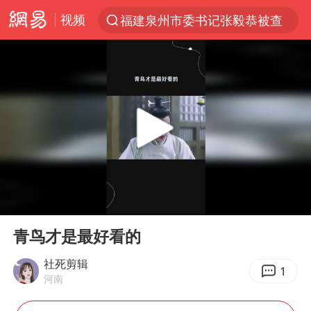
视频
福建泉州市委书记张毅恭被查
“电影+”如何激发千亿级消费新活力？
全球首个长时储能一体化产业园量产
台风白海豚已进入24小时警戒线
“秋天的第一杯奶茶”6岁了
上海：台风白海豚或将带来龙卷风
四川宜宾高县4.9级地震致1死
00:00
00:37
国乒男单横滨冠军赛全军覆没
Play
Ent
full
38岁演员求职万岁山NPC成功
青鸟才是最好看的
胡彦斌获《歌手2026》歌王
社死剪辑
1
河南
U17国足三连胜晋级明日之星半决赛