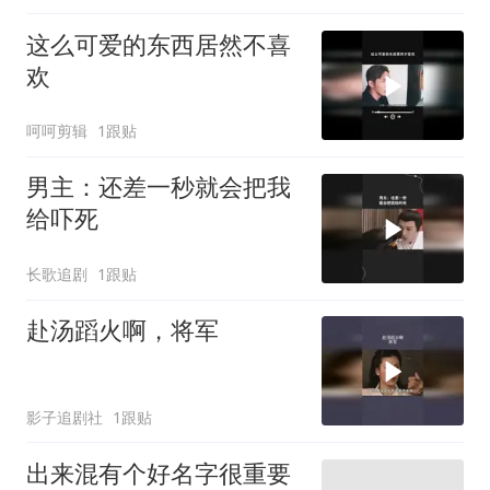
这么可爱的东西居然不喜
欢
呵呵剪辑
1跟贴
男主：还差一秒就会把我
给吓死
长歌追剧
1跟贴
赴汤蹈火啊，将军
影子追剧社
1跟贴
出来混有个好名字很重要