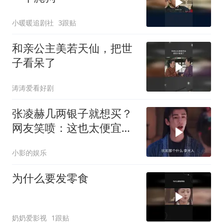
小暖暖追剧社
3跟贴
和亲公主美若天仙，把世
子看呆了
涛涛爱看好剧
张凌赫几两银子就想买？
网友笑喷：这也太便宜了
吧！
小影的娱乐
为什么要发零食
奶奶爱影视
1跟贴