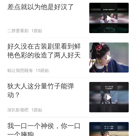
差点就以为他是好汉了
二胖爱看剧
1跟贴
好久没在古装剧里看到鲜
艳色彩的妆造了️两人好天
鲸让我照顾海
15跟贴
狄大人这分量竹子能弹
动？
深扒影视吧
1跟贴
我一口一个神侯，你一口
一个腌狗