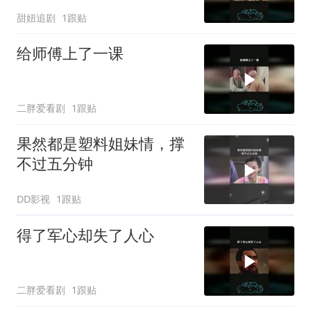
甜妞追剧
1跟贴
给师傅上了一课
二胖爱看剧
1跟贴
果然都是塑料姐妹情，撑
不过五分钟
DD影视
1跟贴
得了军心却失了人心
二胖爱看剧
1跟贴