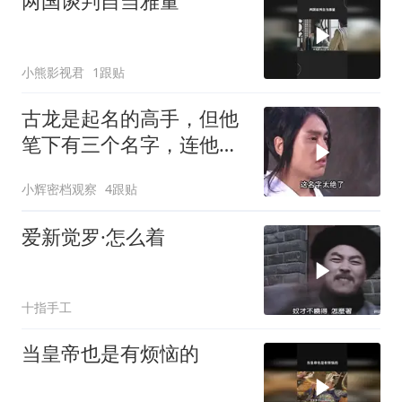
两国谈判自当雅量
小熊影视君
1跟贴
古龙是起名的高手，但他
笔下有三个名字，连他自
己都很难再超越
小辉密档观察
4跟贴
爱新觉罗·怎么着
十指手工
当皇帝也是有烦恼的