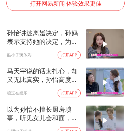
美股存储板块集体大跌
打开网易新闻 体验效果更佳
中巨芯：上半年归母净利润1405.77万元
东航：国内客票提前14天免费退改
孙怡讲述离婚决定，孙妈
日本试射“战斧”导弹，国防部回应
表示支持她的决定，为她
名创优品回应女子吐槽内裤质量差
托举
酷小子玩体彩
打开APP
百花奖开幕式
胡彦斌韩磊 谁帮谁
马天宇说的话太扎心，却
夯实基础开新局
又无比真实，孙怡高度赞
同
糖逗在娱乐
打开APP
以为孙怡不擅长厨房琐
事，听见女儿会和面，妈
妈一脸震惊