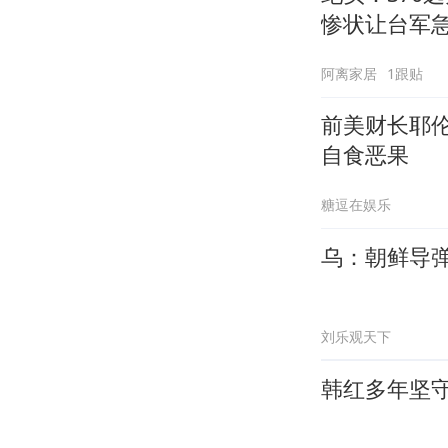
惨状让台军
阿离家居
1跟贴
前美财长耶伦
自食恶果
糖逗在娱乐
乌：朝鲜导
刘乐观天下
韩红多年坚