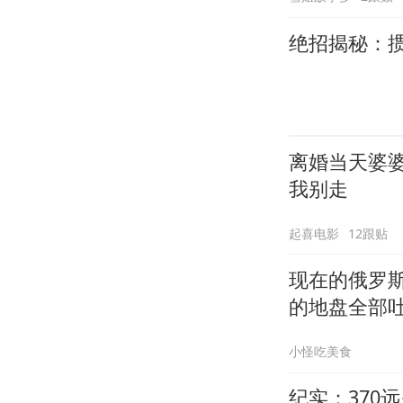
绝招揭秘：
离婚当天婆
我别走
起喜电影
12跟贴
现在的俄罗
的地盘全部
小怪吃美食
纪实：370