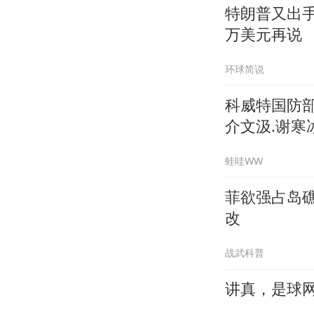
特朗普又出
万美元再说
环球简说
科威特国防
介文汲.谢寒冰
蛙哇WW
菲欲强占岛
改
战武科普
讲真，是球