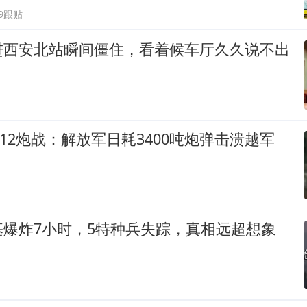
39跟贴
进西安北站瞬间僵住，看着候车厅久久说不出
越712炮战：解放军日耗3400吨炮弹击溃越军
基爆炸7小时，5特种兵失踪，真相远超想象