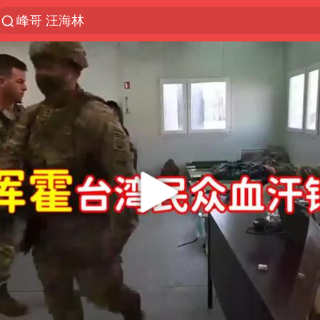
解锁各地夏日限定体验
西湖突现狂风暴雨 游客瞬间被浇透
河南重大刑事案嫌疑人落网
马克·艾伦退出斯诺克中国公开赛
视频丨中国东方电气集团原党组副书记、董事宋致远
金饰克价一夜涨回1300元
梁家辉：到内地拍戏不是北上是回归
白海豚将正面袭击贯穿浙江
酒店回应车内过夜被收150元
牛津大学一纸声明甩不了锅
新疆景区自驾服务费改为按车收费