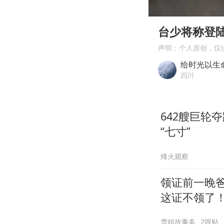
00:00
Play
台少将称登
声明：个人原创，仅
给时光以生
四川
642艘巨轮
“七寸”
烽火观察
领证前一晚爸
这证不领了
雪姐故事多
2跟贴