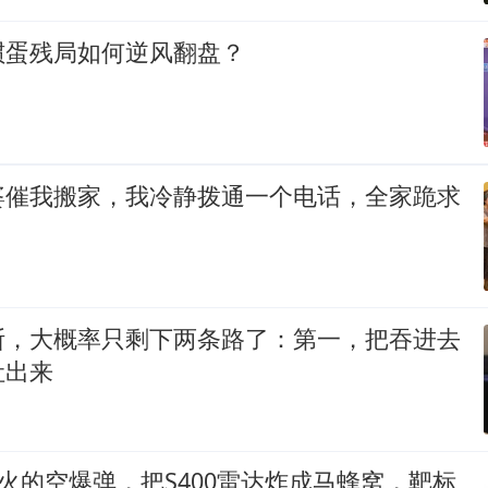
掼蛋残局如何逆风翻盘？
婆催我搬家，我冷静拨通一个电话，全家跪求
斯，大概率只剩下两条路了：第一，把吞进去
吐出来
远火的空爆弹，把S400雷达炸成马蜂窝，靶标