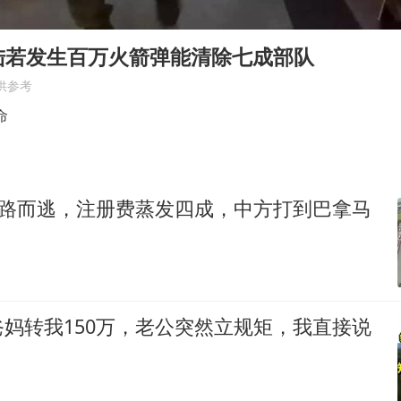
香港宏福苑火灾或由烟头引起
浙江台州《告全体市民书》
陆若发生百万火箭弹能清除七成部队
西贝创始人贾国龙押注鲜羊赛道
供参考
“不怕六爷挂得多 就怕六爷挂一颗”
命
董璇小酒窝朵朵为佟丽娅庆生
36岁男演员成景区NPC后人气爆棚
夺路而逃，注册费蒸发四成，中方打到巴拿马
人民的健康、体质、幸福一脉相承
妈转我150万，老公突然立规矩，我直接说
！