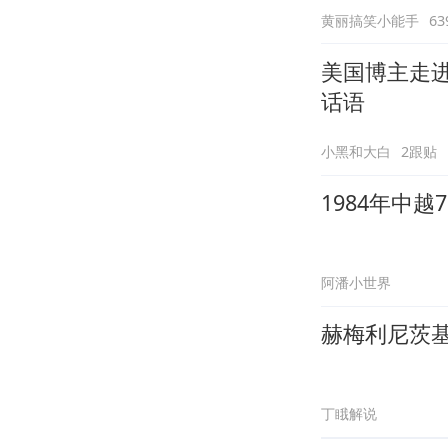
黄丽搞笑小能手
6
美国博主走
话语
小黑和大白
2跟贴
1984年中
阿潘小世界
赫梅利尼茨
丁睋解说