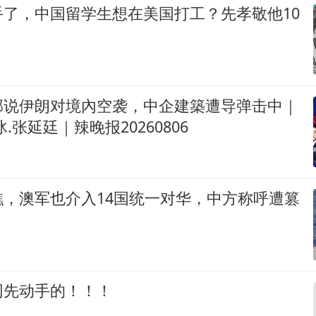
手了，中国留学生想在美国打工？先孝敬他10
部说伊朗对境內空袭，中企建築遭导弹击中｜
.张延廷｜辣晚报20260806
礁，澳军也介入14国统一对华，中方称呼遭篡
网先动手的！！！