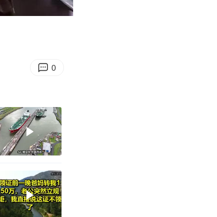
11:51
Enter
fullscreen
0