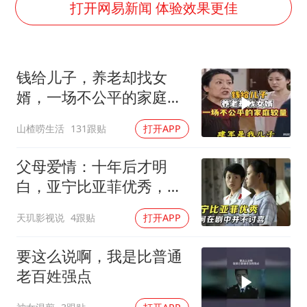
深圳地面沉降致车辆损坏系谣言
打开网易新闻 体验效果更佳
外交部发言人就广岛核爆81周年等答记者问
中国“五箭齐发”反制美国
钱给儿子，养老却找女
首次证实！“胶球”存在
婿，一场不公平的家庭较
东方甄选被判赔偿江小白30万元
量
山楂唠生活
131跟贴
打开APP
奋进开新局 实干挑大梁
父母爱情：十年后才明
白，亚宁比亚菲优秀，为
何在剧中并不讨喜
天玑影视说
4跟贴
打开APP
要这么说啊，我是比普通
老百姓强点