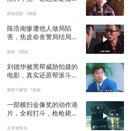
湖女侠
剧说侃影
1跟贴
陈浩南惨遭他人做局陷
害，焦皮命丧警局结局悲
惨，江湖风云暗藏多少阴
捡影
1跟贴
谋
刘德华被黑帮威胁拍摄的
电影，真实还原帮派斗
争！
裤梨子解说
1跟贴
一部横扫金像奖的动作港
片，全程打斗，枪枪毙
命，连刷3遍，巨爽
吉罗很快乐