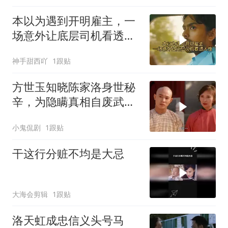
本以为遇到开明雇主，一
场意外让底层司机看透人
性
神手甜西吖
1跟贴
方世玉知晓陈家洛身世秘
辛，为隐瞒真相自废武
功，背后隐情引深思
小鬼侃剧
1跟贴
干这行分赃不均是大忌
大海会剪辑
1跟贴
洛天虹成忠信义头号马