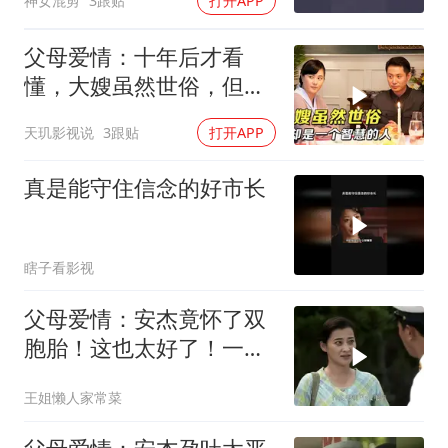
神女混剪
3跟贴
打开APP
父母爱情：十年后才看
懂，大嫂虽然世俗，但却
是一个智慧的人
天玑影视说
3跟贴
打开APP
真是能守住信念的好市长
瞎子看影视
父母爱情：安杰竟怀了双
胞胎！这也太好了！一下
生俩！
王姐懒人家常菜