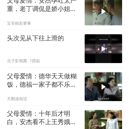
父母爱情：安杰孕吐太严
重，老丁调侃是娇小姐，
德福这反应贼逗
宝哥精彩赛事
头次见从下往上滑的
北子影视菌
1跟贴
父母爱情：德华天天做糊
饭，德福一家子都不乐意
了，不愧是一家子
天鹅漫画说
父母爱情：十年后才明
白，安杰看不上王秀娥，