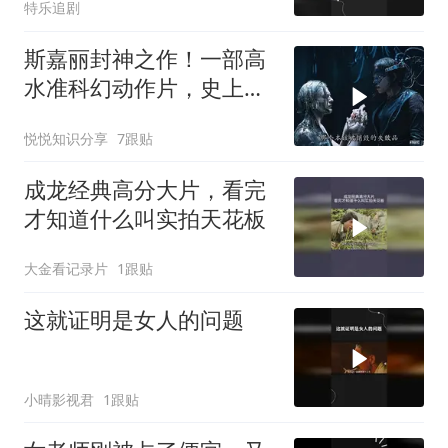
特乐追剧
斯嘉丽封神之作！一部高
水准科幻动作片，史上最
狠辣的女战神！
悦悦知识分享
7跟贴
成龙经典高分大片，看完
才知道什么叫实拍天花板
大金看记录片
1跟贴
这就证明是女人的问题
小晴影视君
1跟贴