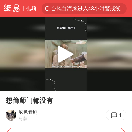
视频
台风白海豚进入48小时警戒线
佛得角门将亮相智利俱乐部主场
中方回应是否在太平洋海底开采稀土
台风白海豚影响中国已成定局
看守所辅警收受10万获刑1年
U17国足1分钟轰2球
宇树科技发行价格150.80元/股
00:00
00:51
五粮液渠道价一箱上涨近百元
Play
Ent
full
宇树科技王兴兴身家有望超200亿元
想偷师门都没有
吉林一“温度计大楼”读数爆表
疯兔看剧
1
河南
我国编制完成新版全月地质图