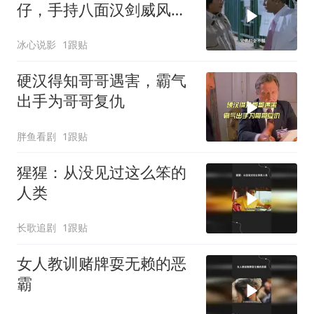
仔，手持八面汉剑威风凛
凛，无人能挡尽显霸气
冰心说影
1跟贴
硬汉得知哥哥遇害，霸气
出手为哥哥复仇
胖鱼看剧
1跟贴
猩猩：从没见过这么笨的
人类
长歌追剧
1跟贴
女人教训赌牌耍无赖的恶
霸