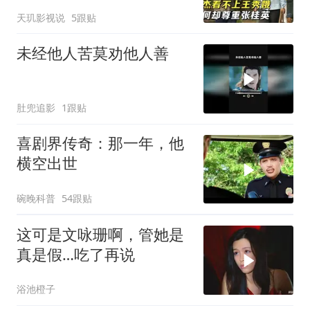
为何却尊重张桂英
天玑影视说
5跟贴
未经他人苦莫劝他人善
肚兜追影
1跟贴
喜剧界传奇：那一年，他
横空出世
碗晚科普
54跟贴
这可是文咏珊啊，管她是
真是假…吃了再说
浴池橙子