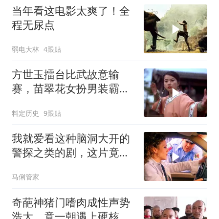
当年看这电影太爽了！全
程无尿点
弱电大林
4跟贴
方世玉擂台比武故意输
赛，苗翠花女扮男装霸气
上台，开启精彩挑战
料定历史
9跟贴
我就爱看这种脑洞大开的
警探之类的剧，这片竟然
没看过，太好看了
马俐管家
奇葩神猪门嗜肉成性声势
浩大，竟一朝遇上硬核江