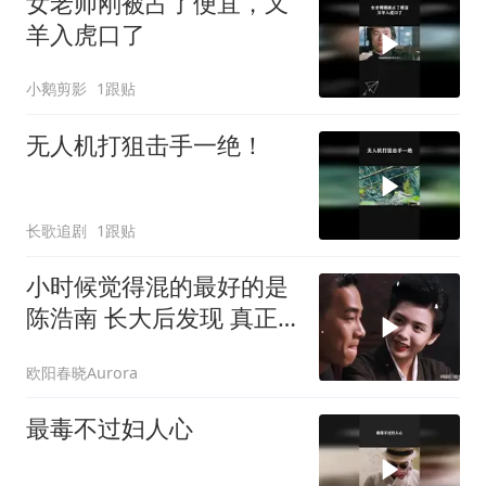
女老师刚被占了便宜，又
羊入虎口了
小鹅剪影
1跟贴
无人机打狙击手一绝！
长歌追剧
1跟贴
小时候觉得混的最好的是
陈浩南 长大后发现 真正
混的最好的是山鸡
欧阳春晓Aurora
最毒不过妇人心