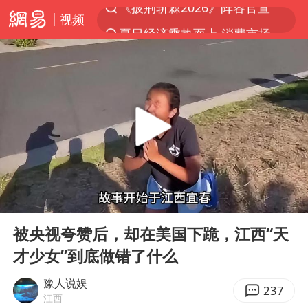
视频
夏日经济乘热而上 消费市场向新而行
于东来回应胖东来近25年老店年底关闭
以拒绝“和平委员会”的加沙和平计划
浙江省甬江发生2026年第1号洪水
全球最大级别运输船通过长江大桥
白海豚北上或致京津冀暴雨
上海全力守护市民“菜篮子”
00:00
07:48
上门女婿出轨女邻居多年被判重婚罪
Play
Ent
full
香港刷新1884年以来最高气温纪录
被央视夸赞后，却在美国下跪，江西“天
才少女”到底做错了什么
美将每月供乌爱国者拦截导弹
《龙餐馆》 冲奖
豫人说娱
237
江西