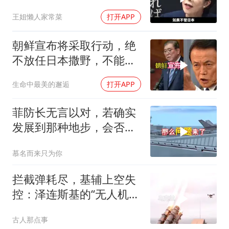
融底牌全曝光
王姐懒人家常菜
打开APP
朝鲜宣布将采取行动，绝
不放任日本撒野，不能让
人类再遭灾祸
生命中最美的邂逅
打开APP
菲防长无言以对，若确实
发展到那种地步，会否上
前线
慕名而来只为你
拦截弹耗尽，基辅上空失
控：泽连斯基的“无人机神
话”为何突然没人提了
古人那点事