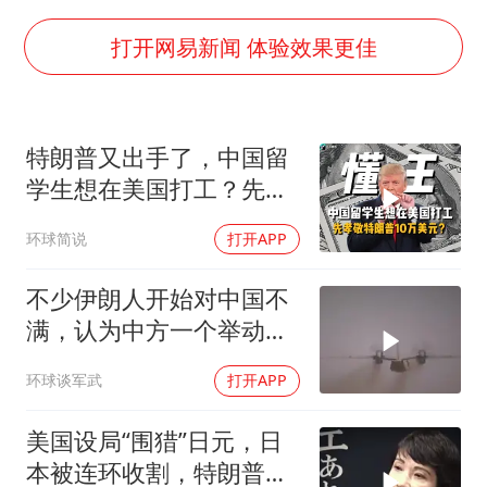
暑期研学游升温 在旅途中增长知识
国足U17与阿森纳决赛取消 并列冠军
打开网易新闻 体验效果更佳
猫咪过火把节被抹成黑猫
宝妈给四胞胎取名平安喜乐
特朗普又出手了，中国留
构建更高水平的全民健身公共服务体系
学生想在美国打工？先孝
BLG经理辟谣Bin离队
敬他10万美元再说
环球简说
打开APP
总书记点赞的非遗苗绣焕发新生机
不少伊朗人开始对中国不
满，认为中方一个举动，
毁了德黑兰的大计
环球谈军武
打开APP
美国设局“围猎”日元，日
本被连环收割，特朗普金