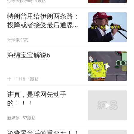
你今天快乐吗
4跟贴
特朗普甩给伊朗两条路：
投降或者接受最后通牒，
伊朗两条都没选，转头又
环球谈军武
打下美军一架无人机
海绵宝宝解说6
十一1118
1跟贴
讲真，是球网先动手
的！！！
新媒体
57跟贴
论背景音乐的重要性！！