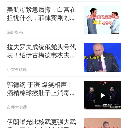
美航母紧急后撤，白宫在
担忧什么，菲律宾刚划下
红线
深层奥秘
拉夫罗夫成统俄党头号代
表！绍伊古梅德韦杰夫双
双出局，普京这步棋你看
小雪有话说
懂了吗
郭德纲 于谦 爆笑相声！
酒精棉球擦肚子上消毒，
拿云南白药擦刀，是不是
市井大实话
擦反了？
伊朗曝光比核武更强大武