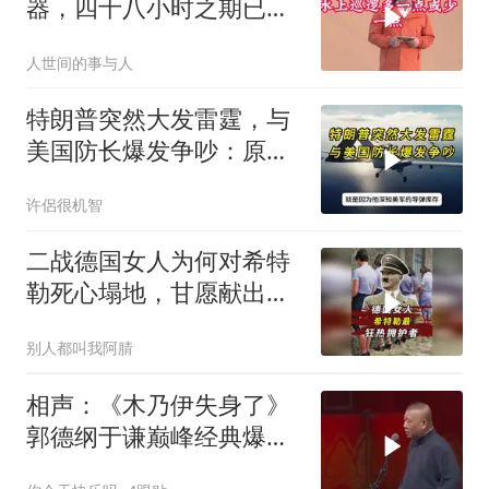
器，四十八小时之期已
到，美军难以取胜
人世间的事与人
特朗普突然大发雷霆，与
美国防长爆发争吵：原来
你们都在骗我
许侶很机智
二战德国女人为何对希特
勒死心塌地，甘愿献出一
切？
别人都叫我阿腈
相声：《木乃伊失身了》
郭德纲于谦巅峰经典爆笑
相声太搞笑太逗了