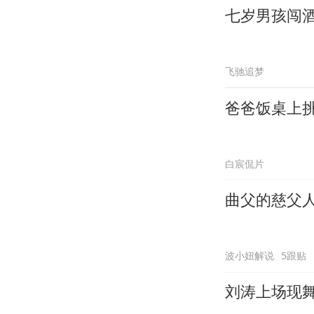
七岁男孩闯
飞驰追梦
爸爸饭桌上
白宸侃片
曲父的慈父
波小妞解说
5跟贴
刘涛上场现