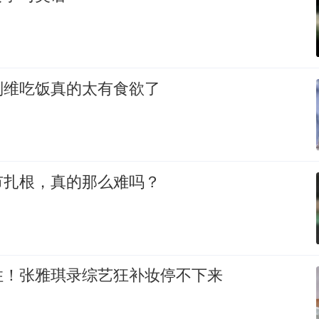
刘维吃饭真的太有食欲了
市扎根，真的那么难吗？
住！张雅琪录综艺狂补妆停不下来