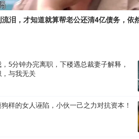
蒯曼挺进WTT横滨冠军赛女单四强
以军士兵把枪口对准中国记者
到流泪，才知道就算帮老公还清4亿债务，依
笔试第一被劝弃考涉事副校长被撤职
白海豚5次眼壁置换
构建更高水平的全民健身公共服务体系
我，5分钟办完离职，下楼遇总裁妻子解释，
职，与我无关
模狗样的女人诬陷，小伙一己之力对抗资本！