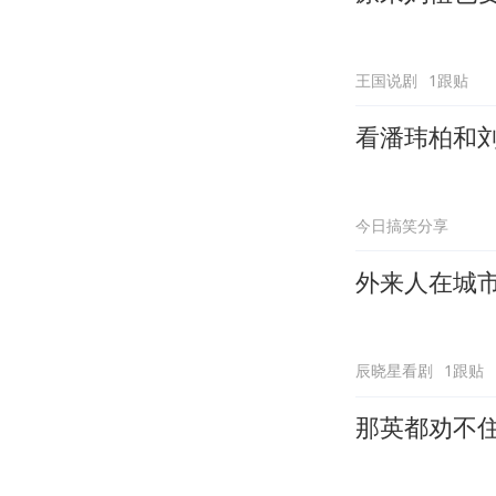
王国说剧
1跟贴
看潘玮柏和
今日搞笑分享
外来人在城
辰晓星看剧
1跟贴
那英都劝不