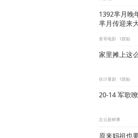
1392芈月
芈月传迎来
奎哥电影
1跟贴
家里摊上这
伙计看剧
1跟贴
20-14 军歌
左云新鲜事
原来妈祖也