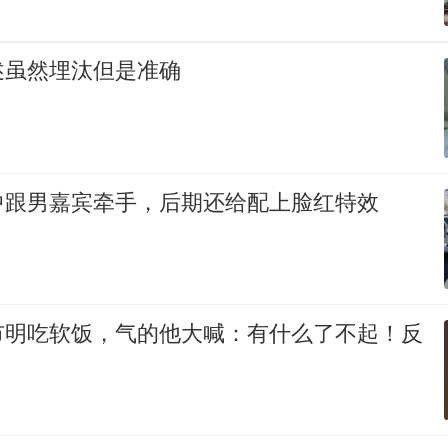
述虽然埋汰但是准确
中跟男嘉宾牵手，后期还给配上脸红特效
市明吃软饭，气的他大喊：有什么了不起！反