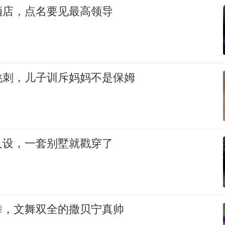
酒店，点名要见最高领导
挑刺，儿子训斥妈妈不是保姆
人设，一套别墅就戳穿了
舞，文舞双全的撒贝宁真帅