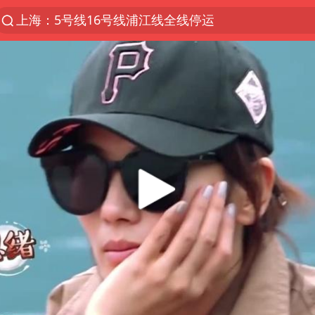
上海：5号线16号线浦江线全线停运
白海豚预计将在浙江苍南到三门一带登陆
今日15时起福州地铁高架区段停运
国足U17与阿森纳决赛取消 并列冠军
王艺迪2-4不敌张本美和止步4强
上门女婿出轨女邻居多年被判重婚罪
2025年小学教师减少13.19万
王艺迪无缘横滨赛决赛
泰国：高度重视中国游客旅游体验
上海大部迎大暴雨
《龙餐馆》 冲奖