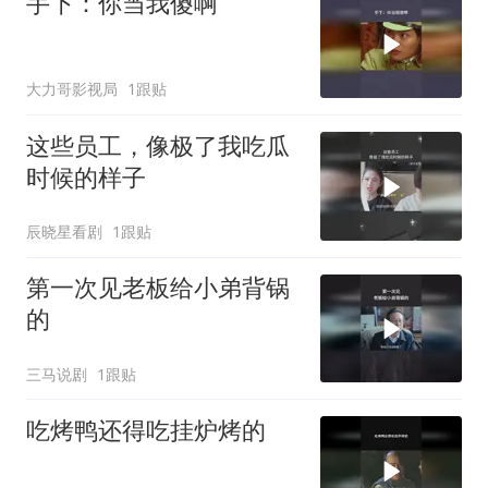
手下：你当我傻啊
大力哥影视局
1跟贴
这些员工，像极了我吃瓜
时候的样子
辰晓星看剧
1跟贴
第一次见老板给小弟背锅
的
三马说剧
1跟贴
吃烤鸭还得吃挂炉烤的