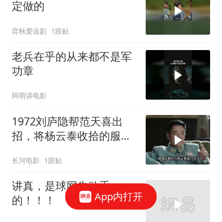
定做的
弈秋爱追剧
1跟贴
老兵在乎的从来都不是军
功章
阿萌讲电影
1972刘庐隐帮范天喜出
招，将杨云泰收拾的服服
帖帖！
长河电影
1跟贴
讲真，是球网先动手
App内打开
的！！！