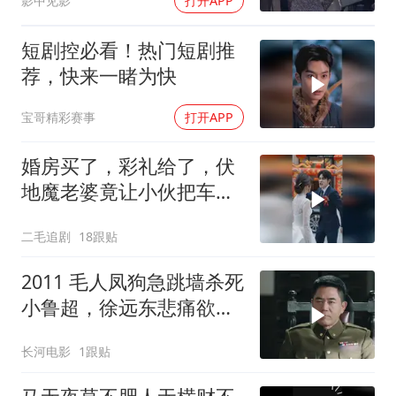
影中见影
打开APP
短剧控必看！热门短剧推
荐，快来一睹为快
宝哥精彩赛事
打开APP
婚房买了，彩礼给了，伏
地魔老婆竟让小伙把车送
给她弟弟！
二毛追剧
18跟贴
2011 毛人凤狗急跳墙杀死
小鲁超，徐远东悲痛欲
绝，被范天喜成功策反！
长河电影
1跟贴