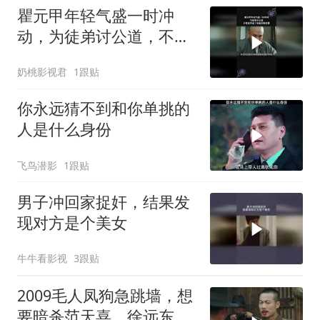
瞿元甲年轻气盛一时冲
动，为徒弟讨公道，不想
竟然成了他最后悔的事
奶桃影视君
1跟贴
你永远猜不到和你单挑的
人是什么身份
飞鸟潜影
1跟贴
男子冲回家捉奸，结果发
现对方是个美女
牛牛看影视
3跟贴
2009毛人凤狗急跳墙，想
要暗杀范天喜，徐远东硬