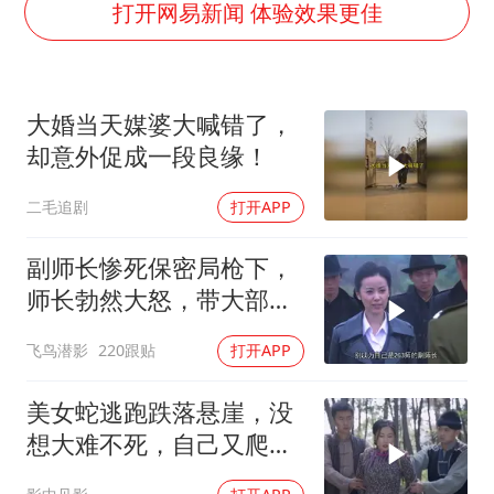
浙江省甬江发生2026年第1号洪水
打开网易新闻 体验效果更佳
暑期研学游升温 在旅途中增长知识
猫咪过火把节被抹成黑猫
大婚当天媒婆大喊错了，
宝妈给四胞胎取名平安喜乐
却意外促成一段良缘！
BLG经理辟谣Bin离队
二毛追剧
打开APP
暴雨预报为何有时感觉不准
总书记点赞的非遗苗绣焕发新生机
副师长惨死保密局枪下，
师长勃然大怒，带大部队
踏平保密局
飞鸟潜影
220跟贴
打开APP
美女蛇逃跑跌落悬崖，没
想大难不死，自己又爬了
上来