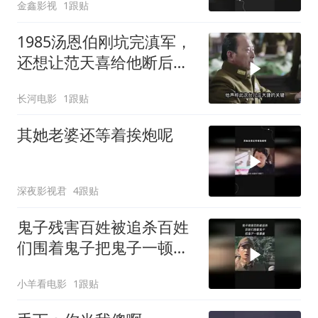
金鑫影视
1跟贴
1985汤恩伯刚坑完滇军，
还想让范天喜给他断后，
从未见过如此厚颜无耻之
长河电影
1跟贴
人
其她老婆还等着挨炮呢
深夜影视君
4跟贴
鬼子残害百姓被追杀百姓
们围着鬼子把鬼子一顿暴
揍
小羊看电影
1跟贴