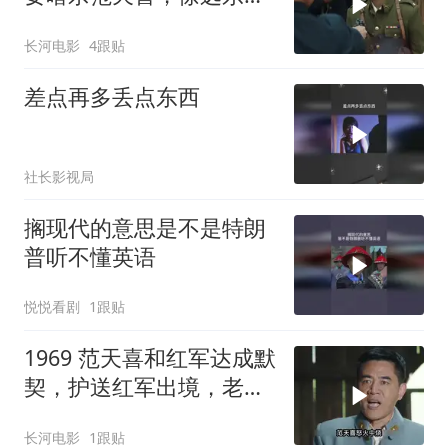
杠毛人凤
长河电影
4跟贴
差点再多丢点东西
社长影视局
搁现代的意思是不是特朗
普听不懂英语
悦悦看剧
1跟贴
1969 范天喜和红军达成默
契，护送红军出境，老蒋
的围堵再次计划泡汤！
长河电影
1跟贴