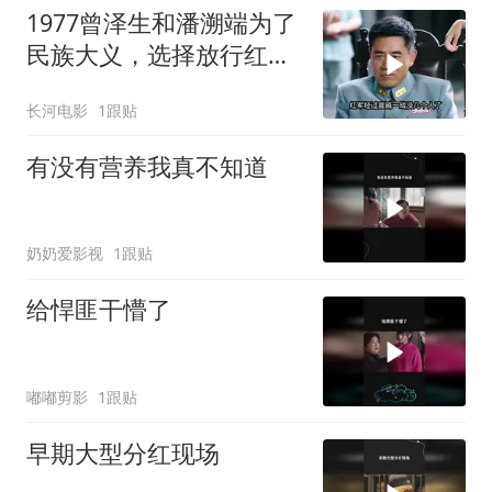
1977曾泽生和潘溯端为了
民族大义，选择放行红
军！
长河电影
1跟贴
有没有营养我真不知道
奶奶爱影视
1跟贴
给悍匪干懵了
嘟嘟剪影
1跟贴
早期大型分红现场