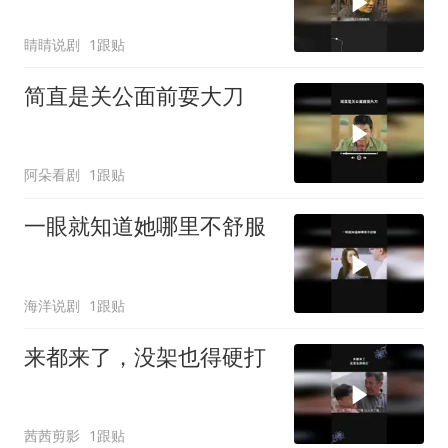
睛睛说剧
1跟贴
简直是关公面前耍大刀
阿朵看剧
1跟贴
一眼就知道她哪里不舒服
海洋说剧
1跟贴
来都来了，没架也得硬打
茜茜剪影
1跟贴