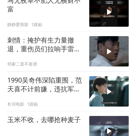
马无夜草不肥人无横财不
富
静静爱剪影
1跟贴
刺情：掩护有生力量撤
退，重伤员们拉响手雷，
和鬼子同归于尽
邻家二蛋不靠谱
1990吴奇伟深陷重围，范
天喜不计前嫌，违抗军令
也要解救吴奇伟
长河电影
1跟贴
玉米不收，去哪抢种麦子