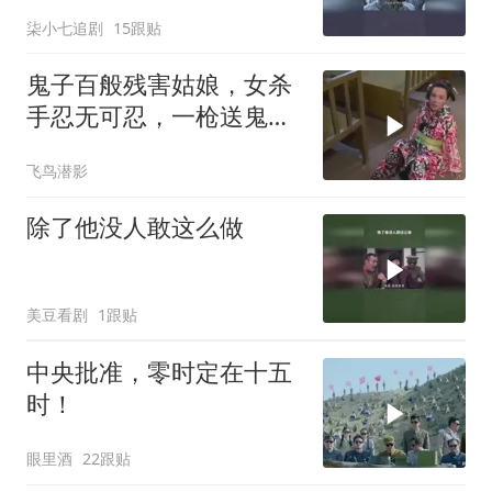
柒小七追剧
15跟贴
鬼子百般残害姑娘，女杀
手忍无可忍，一枪送鬼子
见阎王
飞鸟潜影
除了他没人敢这么做
美豆看剧
1跟贴
中央批准，零时定在十五
时！
眼里酒
22跟贴