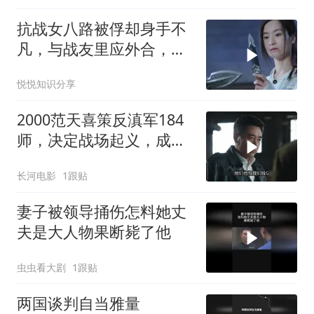
抗战女八路被俘却身手不
凡，与战友里应外合，全
歼日寇，场面燃爆
悦悦知识分享
2000范天喜策反滇军184
师，决定战场起义，成为
首支起义的正规军！
长河电影
1跟贴
妻子被领导捅伤怎料她丈
夫是大人物果断毙了他
虫虫看大剧
1跟贴
两国谈判自当雅量