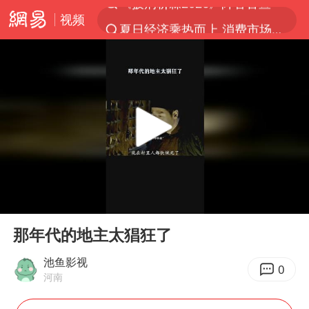
视频
夏日经济乘热而上 消费市场向新而行
白海豚对华东华北影响会大于巴威
于东来回应胖东来近25年老店年底关闭
以拒绝“和平委员会”的加沙和平计划
全球最大级别运输船通过长江大桥
独闯南太行的失联女生最后轨迹已确认
央视新主播李秋莹母校发文祝贺
00:00
00:25
上门女婿出轨女邻居多年被判重婚罪
Play
Ent
full
国足U17与阿森纳决赛取消 并列冠军
那年代的地主太猖狂了
香港刷新1884年以来最高气温纪录
池鱼影视
0
河南
上海全力守护市民“菜篮子”