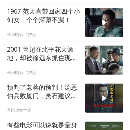
1967 范天喜带回家四个小
仙女，个个深藏不漏！
长河电影
1跟贴
2001 鲁超在北平花天酒
地，却被徐远东抓住现
行，夏儿身份暴露
长河电影
1跟贴
预判了老蒋的预判！汤恩
伯兵败厦门，吴石建议调
胡琏驻守金门
普陀动物世界
有些电影可以说就是量身