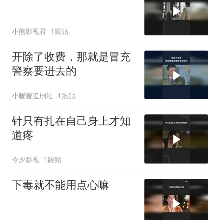
小熊影视君
1跟贴
开除了收费，那就是冒充
警察要进去的
小暖暖追剧社
1跟贴
针只有扎在自己身上才知
道疼
今夕影视
1跟贴
下毒就不能用点心嘛