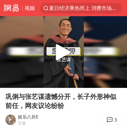
夏日经济乘热而上 消费市场向新而行
视频
于东来回应胖东来近25年老店年底关闭
以拒绝“和平委员会”的加沙和平计划
浙江省甬江发生2026年第1号洪水
全球最大级别运输船通过长江大桥
白海豚北上或致京津冀暴雨
上海全力守护市民“菜篮子”
上门女婿出轨女邻居多年被判重婚罪
00:00
00:33
香港刷新1884年以来最高气温纪录
Play
Ent
full
巩俐与张艺谋遗憾分开，长子外形神似
美将每月供乌爱国者拦截导弹
前任，网友议论纷纷
《龙餐馆》 冲奖
娱乐八卦E
3
暑期研学游升温 在旅途中增长知识
安徽