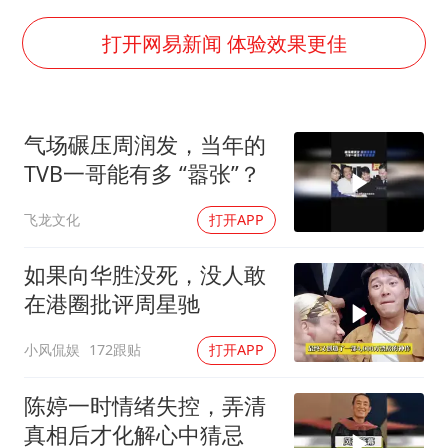
国足U17与阿森纳决赛取消 并列冠军
打开网易新闻 体验效果更佳
猫咪过火把节被抹成黑猫
宝妈给四胞胎取名平安喜乐
构建更高水平的全民健身公共服务体系
气场碾压周润发，当年的
BLG经理辟谣Bin离队
TVB一哥能有多 “嚣张”？
总书记点赞的非遗苗绣焕发新生机
飞龙文化
打开APP
如果向华胜没死，没人敢
在港圈批评周星驰
小风侃娱
172跟贴
打开APP
陈婷一时情绪失控，弄清
真相后才化解心中猜忌