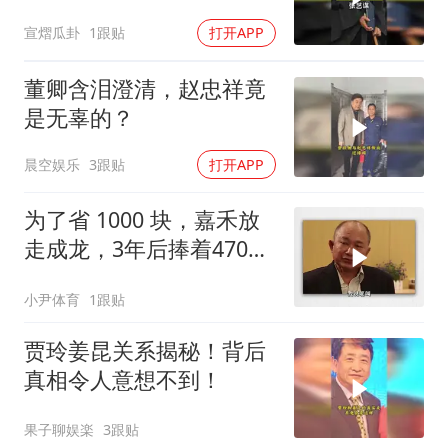
宣熠瓜卦
1跟贴
打开APP
董卿含泪澄清，赵忠祥竟
是无辜的？
晨空娱乐
3跟贴
打开APP
为了省 1000 块，嘉禾放
走成龙，3年后捧着470万
上门求签约
小尹体育
1跟贴
贾玲姜昆关系揭秘！背后
真相令人意想不到！
果子聊娱楽
3跟贴