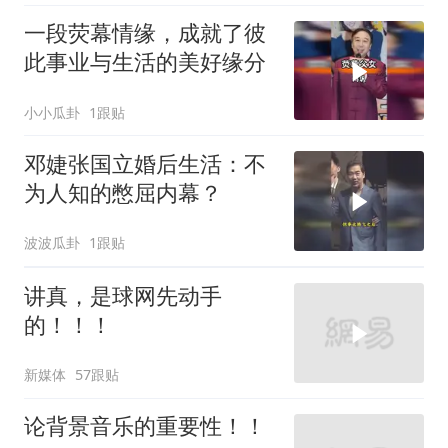
一段荧幕情缘，成就了彼
此事业与生活的美好缘分
小小瓜卦
1跟贴
邓婕张国立婚后生活：不
为人知的憋屈内幕？
波波瓜卦
1跟贴
讲真，是球网先动手
的！！！
新媒体
57跟贴
论背景音乐的重要性！！