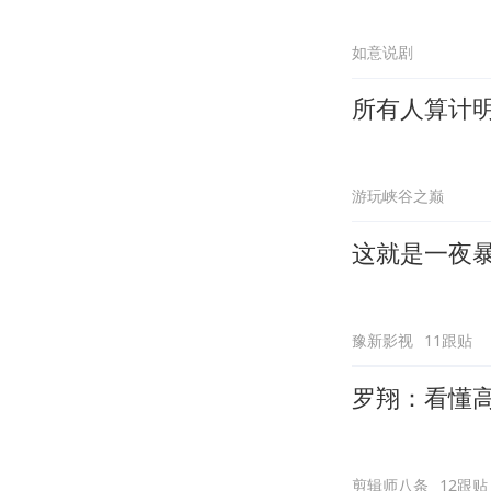
如意说剧
所有人算计
游玩峡谷之巅
这就是一夜
豫新影视
11跟贴
罗翔：看懂
剪辑师八条
12跟贴