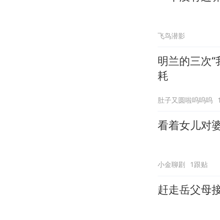
飞鸟潜影
明兰的三次“
耗
肚子又圆啦呜呜呜
看着女儿对
小金聊剧
1跟贴
赶走岳父母