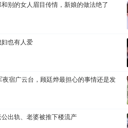
郎和别的女人眉目传情，新娘的做法绝了
媳妇也有人爱
将军夜宿广云台，顾廷烨最担心的事情还是发
老公出轨、老婆被推下楼流产