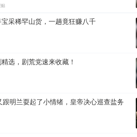
跟贴
寻宝采稀罕山货，一趟竟狂赚八千
剧精选，剧荒党速来收藏！
烨又跟明兰耍起了小情绪，皇帝决心巡查盐务