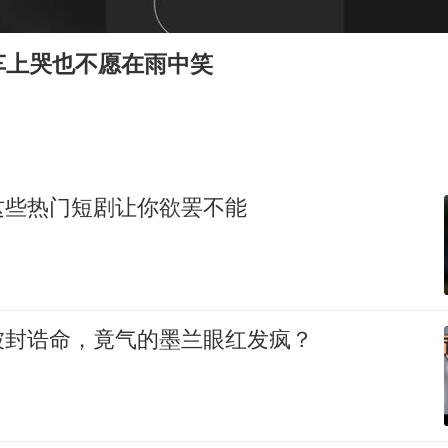
西贝创始人贾国龙押注鲜羊赛道
“不怕六爷挂得多 就怕六爷挂一颗”
车上哭也不愿在雨中笑
董璇小酒窝朵朵为佟丽娅庆生
36岁男演员成景区NPC后人气爆棚
人民的健康、体质、幸福一脉相承
这些热门短剧让你欲罢不能
被封诰命，竟气的墨兰眼红发疯？