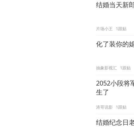
结婚当天新
片场小王
1跟贴
化了装你的
抽象影视汇
1跟贴
2052小段
生了
涛哥说影
1跟贴
结婚纪念日