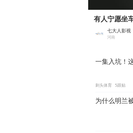
00:00
Play
有人宁愿坐
七大人影视
河南
一集入坑！
刺头体育
5跟贴
为什么明兰