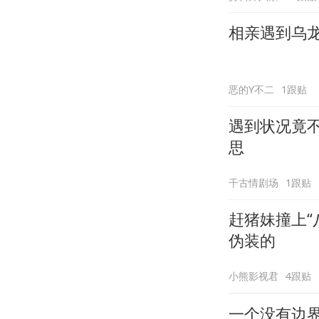
相亲遇到乌
恶的Y不二
1跟贴
遇到状况竟
思
千古情剧场
1跟贴
赶猪妹撞上“
伪装的
小熊影视君
4跟贴
一个没有边