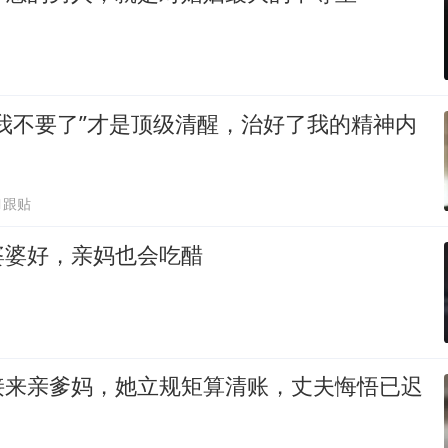
我不要了”才是顶级清醒，治好了我的精神内
1跟贴
婆婆好，亲妈也会吃醋
接来亲爹妈，她立规矩算清账，丈夫悔悟已迟