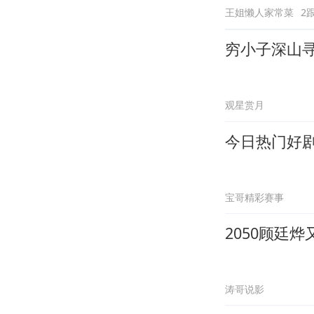
王姐懒人家常菜
2
穷小子深山
观星赏月
今日热门好
宝哥精彩赛事
2050顾廷
涛哥说影