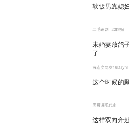
软饭男靠媳
二毛追剧
20跟贴
未婚妻放鸽
了
有态度网友19Dsym
这个时候的
黑哥讲现代史
这样双向奔