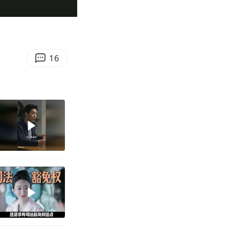
00:52
Enter
fullscreen
16