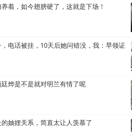
妇养着，如今翅膀硬了，这就是下场！
子，电话被挂，10天后她问错没，我：早领证
顾廷烨是不是就对明兰有情了呢
赴的妯娌关系，简直太让人羡慕了