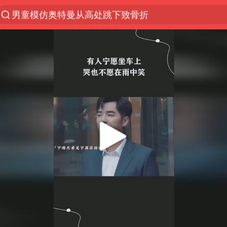
峰哥 汪海林
河南潜逃10日重大刑案嫌疑人落网
西湖突现狂风暴雨 游客瞬间被浇透
金饰克价一夜涨回1300元
视频丨中国东方电气集团原党组副书记、董事宋致远
梁家辉：到内地拍戏不是北上是回归
白海豚将正面袭击贯穿浙江
酒店回应车内过夜被收150元
牛津大学一纸声明甩不了锅
香港宏福苑火灾或由烟头引起
浙江台州《告全体市民书》