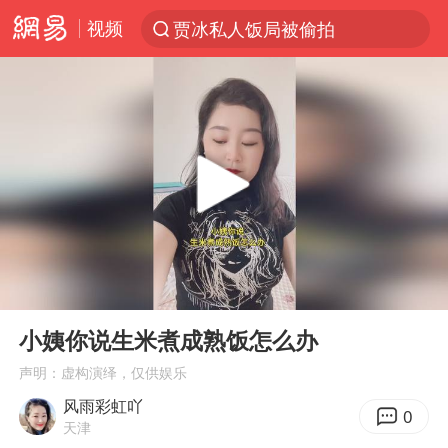
视频
贾冰私人饭局被偷拍
台风“白海豚”登陆 各地各部门全力应对
奥沙利文晋级斯诺克中国公开赛16强
路虎卫士110 HSE限时降价
我国发现稀散金属独立新矿物——乌斯河锗矿
上海鼓励居家办公
部分银行上调存款利率
00:00
00:14
小沈阳加盟《披荆斩棘》
Play
Ent
full
新疆生产建设兵团生态环境局原局长被查
小姨你说生米煮成熟饭怎么办
朱一龙的鼻子怎么了
声明：虚构演绎，仅供娱乐
风雨彩虹吖
大疆错失宇树
0
天津