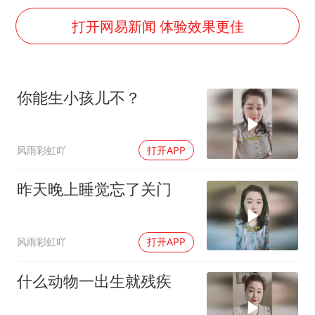
5万小车卖不动 微型代步车集体遇冷
打开网易新闻 体验效果更佳
4.2平卫生间补漏注胶花1.55万
周星驰妈妈现身香港首映礼
上海地铁4条线路全线停运
你能生小孩儿不？
湖北启动重大气象灾害三级应急响应
费大厨口号更改 不再宣传小炒肉大王
风雨彩虹吖
打开APP
56岁刘奕君跟13岁女儿合跳
昨天晚上睡觉忘了关门
从科技创新看开局起步的时与势
风雨彩虹吖
打开APP
什么动物一出生就残疾