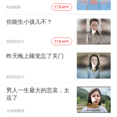
村妹丽丽
打开APP
你能生小孩儿不？
风雨彩虹吖
打开APP
昨天晚上睡觉忘了关门
风雨彩虹吖
男人一生最大的悲哀，太
逗了
人间闲散客