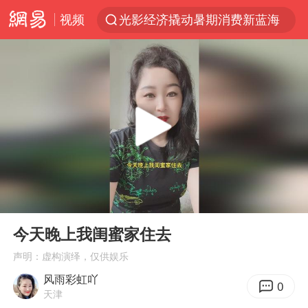
视频
光影经济撬动暑期消费新蓝海
白海豚将正面袭击贯穿浙江
杭州全市有序停课
《欢迎来龙餐馆》口碑
酒店花洒现排泄物住客索赔遭拒
情侣平潭拍日出坠崖1死1伤
新疆优化调整景区内自驾服务费
00:00
00:15
夏日经济乘“热”而上 消费市场向“新”而行
Play
Ent
full
36岁男演员成景区NPC后人气爆棚
今天晚上我闺蜜家住去
宇树王兴兴被问了360多个问题
声明：虚构演绎，仅供娱乐
风雨彩虹吖
全民健身事业高质量发展
0
天津