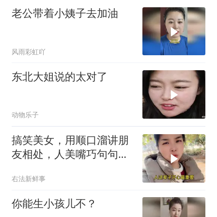
老公带着小姨子去加油
风雨彩虹吖
东北大姐说的太对了
动物乐子
搞笑美女，用顺口溜讲朋
友相处，人美嘴巧句句说
透人情
右法新鲜事
你能生小孩儿不？