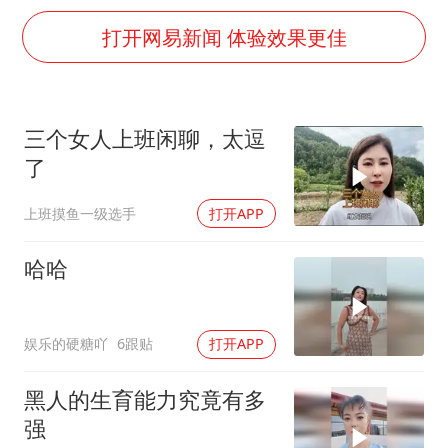
上四休三，但降薪1000元，你接受吗？
打开网易新闻 体验效果更佳
唐田赛前发布会上引用《孙子兵法》
台当局重金为“台独”织“皇帝新衣”
商场现钱学森巨幅海报 负责人回应
三个女人上班闲聊，太逗
老挝国会主席赛宋蓬逝世
了
购飞机票7分钟后退票被扣2022元
上班摸鱼一级选手
打开APP
乐享全民健身 共筑健康中国
哈哈
娱乐的硬糖吖
6跟贴
打开APP
黑人的生育能力究竟有多
强