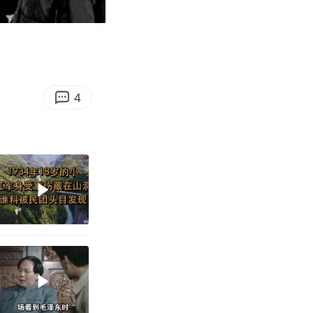
05:22
Enter
fullscreen
4