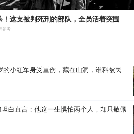
外交部发言人就广岛核爆81周年等答记者问
中国“五箭齐发”反制美国
围杀！这支被判死刑的部队，全员活着突围
首次证实！“胶球”存在
供参考
东方甄选被判赔偿江小白30万元
奋进开新局 实干挑大梁
18岁的小红军身受重伤，藏在山洞，谁料被民
前坦白直言：他这一生惧怕两个人，却只敬佩