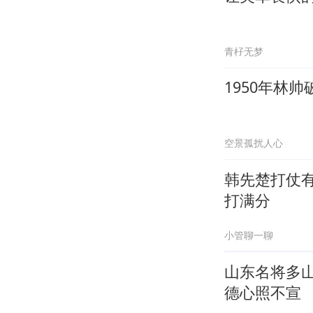
青杍无梦
1950年林
空景孤扰人心
韩先楚打仗
打满分
小管聊一聊
山东名将多
德心照不宣