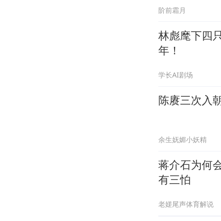
阶前霜月
林彪麾下四
年！
学长AI剧场
陈赓三次入
余生妩媚小妖精
蒋介石为何
有三怕
老嫅尾声体育解说