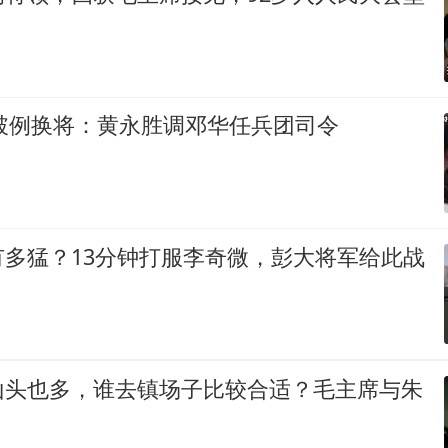
帅破例换将：黄永胜调邓华任兵团司令
有多猛？13分钟打服李奇微，彭大将军给此战
山头也多，谁去镇场子比较合适？毛主席与朱