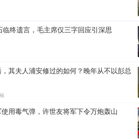
介石临终遗言，毛主席仅三字回应引深思
后，其夫人浦安修过的如何？晚年从不以彭总
福
军使用毒气弹，许世友将军下令万炮轰山