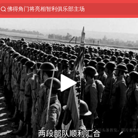
佛得角门将亮相智利俱乐部主场
中方回应是否在太平洋海底开采稀土
台风白海豚影响中国已成定局
看守所辅警收受10万获刑1年
U17国足1分钟轰2球
宇树科技发行价格150.80元/股
五粮液渠道价一箱上涨近百元
宇树科技王兴兴身家有望超200亿元
吉林一“温度计大楼”读数爆表
我国编制完成新版全月地质图
深圳地面沉降致车辆损坏系谣言