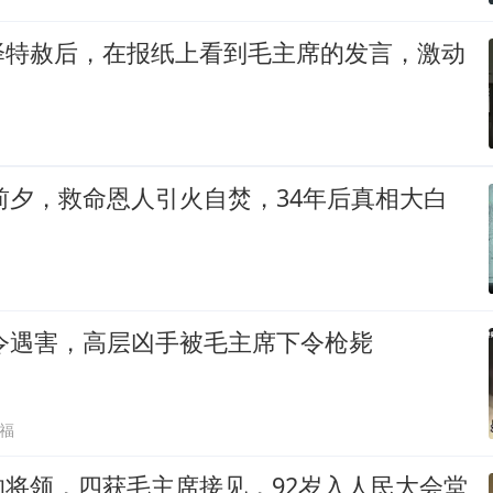
泽特赦后，在报纸上看到毛主席的发言，激动
衔前夕，救命恩人引火自焚，34年后真相大白
司令遇害，高层凶手被毛主席下令枪毙
福
的将领，四获毛主席接见，92岁入人民大会堂