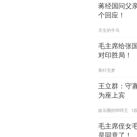
蒋经国问父
个回应！
天生的牛马
毛主席给张
对印胜局！
青杍无梦
王立群：守
为座上宾
娱乐圈的哔哔王
1
毛主席侄女
是同意了！