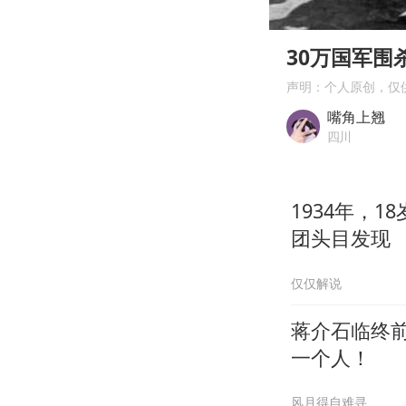
00:00
Play
30万国军
声明：个人原创，仅
嘴角上翘
四川
1934年，
团头目发现
仅仅解说
蒋介石临终
一个人！
风月得自难寻