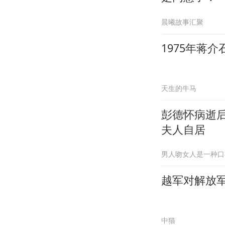
晨曦故事汇聚
1975年蒋
天生的牛马
彭德怀病逝
夫人自居
男人吻女人是一种口
越军对解放
中猫