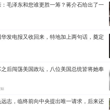
亲：毛泽东和您谁更胜一筹？蒋介石给出了一
国华发电报又收回来，特地加上两句话，奠定
寡之后闯荡美国政坛，八位美国总统皆将她奉
跟贴
毛远志，临终前向中央提出唯一请求，后来还