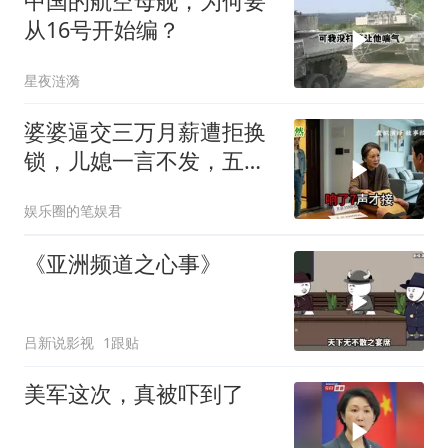
中国的航空母舰，为何要
从16号开始编？
星夜涟漪
婆婆逼交三万月薪遭拒换
锁，儿媳一言不发，五天
后丈夫收传票
娱乐圈的笔娱君
《亚洲频道之心事》
吕新说影视
1跟贴
美军这次，真被吓到了