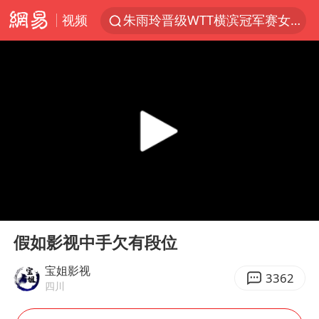
视频
朱雨玲晋级WTT横滨冠军赛女单八强
女子开一天一夜空调后二氧化碳中毒
美国将对多晶硅衍生品加征15%关税
佛山通报笔试前13被淘汰后5名进体检
泰国校园枪击案死亡人数升至7人
陕西省委书记赶赴柞水县杏坪镇
女孩摆摊卖菌子时收到北大通知书
00:00
03:35
年内第一高价股今日打新
Play
Ent
full
改名后的“青海拉面”店
假如影视中手欠有段位
粉笔教育发布“自曝式”公开信
宝姐影视
3362
四川
广岛核爆81周年央视播《奥本海默》