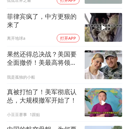
侃侃世界之最
打开APP
菲律宾疯了，中方更狠的
来了
离开地球a
打开APP
果然还得总决战？美国要
全面撤侨！美最高将领：
决战伊朗随时能打
我是孤独的小船
真被打怕了！美军彻底认
怂，大规模撤军开始了！
小豆豆赛事
1跟贴