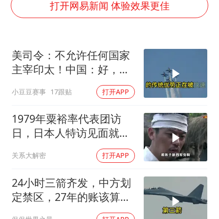
四川宜宾市高县发生4.9级地震
打开网易新闻 体验效果更佳
公司“上四休三”但要降薪1000元
国民党推出AI发言人“郑小文”
美司令：不允许任何国家
A股收盘：三大指数均涨超1%
主宰印太！中国：好，轰
“中国蔬菜之乡”最高温达41.8℃
6N就挂一枚弹升空
小豆豆赛事
17跟贴
打开APP
如何把百年大党建设得更加坚强有力？
1979年粟裕率代表团访
日，日本人特访见面就喊
首长好
关系大解密
打开APP
24小时三箭齐发，中方划
定禁区，27年的账该算
了，强制拖船摆上台面