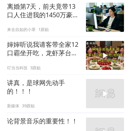
离婚第7天，前夫竟带13
口人住进我的1450万豪
宅，一开门全傻眼
来去自如的小章
1跟贴
婶婶听说我请客带全家12
口霸坐开吃，龙虾茅台点
到飞起，我没发
叮当当科技
3跟贴
讲真，是球网先动手
的！！！
新媒体
39跟贴
论背景音乐的重要性！！