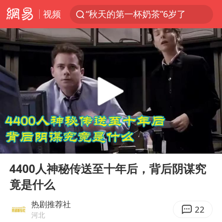
视频
“秋天的第一杯奶茶”6岁了
上海：台风白海豚或将带来龙卷风
四川宜宾高县4.9级地震致1死
国乒男单横滨冠军赛全军覆没
38岁演员求职万岁山NPC成功
胡彦斌获《歌手2026》歌王
U17国足三连胜晋级明日之星半决赛
00:00
08:41
美股存储板块集体大跌
Play
Ent
full
中巨芯：上半年归母净利润1405.77万元
4400人神秘传送至十年后，背后阴谋究
竟是什么
东航：国内客票提前14天免费退改
日本试射“战斧”导弹，国防部回应
热剧推荐社
22
河北