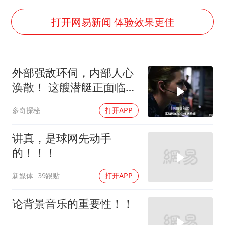
名创优品回应女子吐槽内裤质量差
百花奖开幕式
打开网易新闻 体验效果更佳
胡彦斌韩磊 谁帮谁
夯实基础开新局
外部强敌环伺，内部人心
涣散！ 这艘潜艇正面临双
重绝境
多奇探秘
打开APP
讲真，是球网先动手
的！！！
新媒体
39跟贴
打开APP
论背景音乐的重要性！！